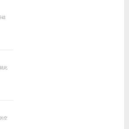
基础
就此
的空