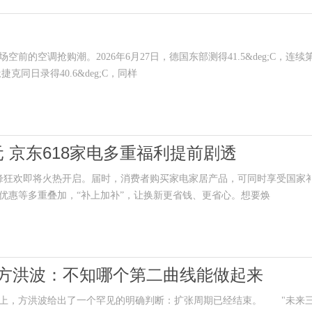
空调抢购潮。2026年6月27日，德国东部测得41.5&deg;C，连续
同日录得40.6&deg;C，同样
 京东618家电多重福利提前剧透
8巅峰狂欢即将火热开启。届时，消费者购买家电家居产品，可同时享受国家
优惠等多重叠加，“补上加补”，让换新更省钱、更省心。想要焕
！方洪波：不知哪个第二曲线能做起来
上，方洪波给出了一个罕见的明确判断：扩张周期已经结束。 "未来