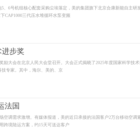
5、6号机组核心配套采购尘埃落定，美的集团旗下北京合康新能自主研
下CAP1000三代压水堆循环水泵变频
术进步奖
奖励大会在北京人民大会堂召开。大会正式揭晓了2025年度国家科学技术
名科技专家。其中，海尔、美的、京
运法国
空调需求激增。有媒体报道，美的近日承接的法国客户2万台移动空调
用跨境陆运方案，约15天可送达客户