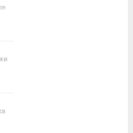
发的
奖获
紧急