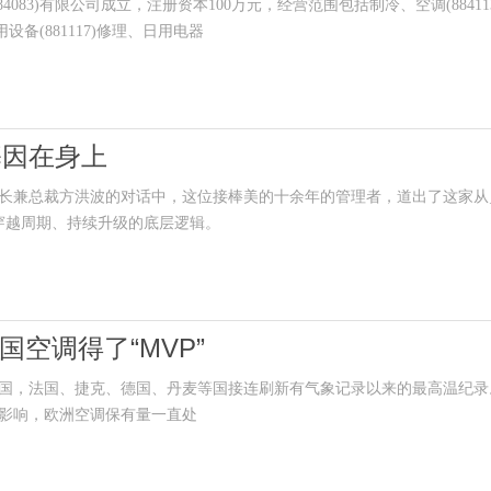
83)有限公司成立，注册资本100万元，经营范围包括制冷、空调(88411
用设备(881117)修理、日用电器
基因在身上
兼总裁方洪波的对话中，这位接棒美的十余年的管理者，道出了这家从
，穿越周期、持续升级的底层逻辑。
空调得了“MVP”
，法国、捷克、德国、丹麦等国接连刷新有气象记录以来的最高温纪录
影响，欧洲空调保有量一直处