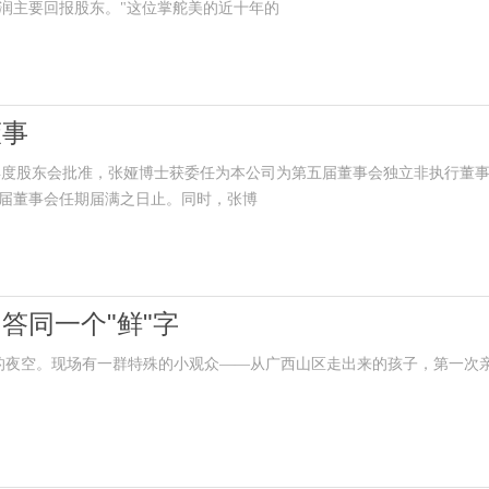
润主要回报股东。"这位掌舵美的近十年的
董事
经年度股东会批准，张娅博士获委任为本公司为第五届董事会独立非执行董
第五届董事会任期届满之日止。同时，张博
答同一个"鲜"字
泉的夜空。现场有一群特殊的小观众——从广西山区走出来的孩子，第一次