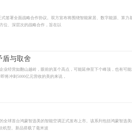
正式签署全面战略合作协议。双方宣布将围绕智能家居、数字能源、算力
方位、深层次的战略合作，旨在以
矛盾与取舍
业经营如翻山越岭，眼前的某个高点，可能延伸至下个峰顶，也有可能
;对于即将冲刺5000亿元营收的美的来说，
全球首台鸿蒙智选美的智能空调正式发布上市。该系列包括鸿蒙智选美
o两款机型。新品搭载了毫米波