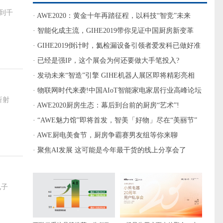
到千
· AWE2020：黄金十年再踏征程，以科技“智竞”未来
· 智能化成主流，GIHE2019带你见证中国厨房新变革
· GIHE2019倒计时，氦检漏设备引领者爱发科已做好准
备
· 已经是强IP，这个展会为何还要做大手笔投入?
· 发动未来“智造”引擎 GIHE机器人展区即将精彩亮相
· 物联网时代来袭!中国AIoT智能家电家居行业高峰论坛
折射
即将召开
· AWE2020厨房生态：幕后到台前的厨房“艺术”!
· “AWE魅力馆”即将首发，智美「好物」尽在“美丽节”
· AWE厨电美食节，厨房争霸赛男友组等你来聊
· 聚焦AI发展 这可能是今年最干货的线上分享会了
电子