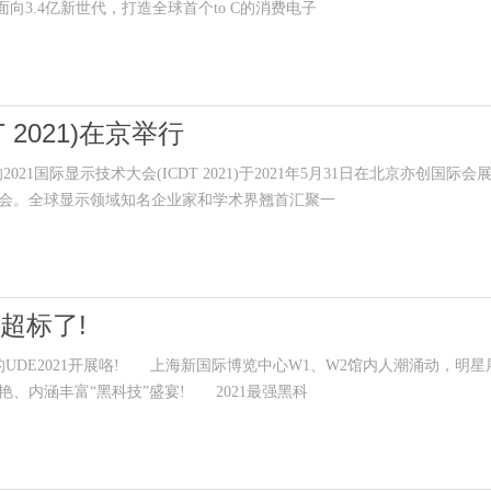
，面向3.4亿新世代，打造全球首个to C的消费电子
 2021)在京举行
1国际显示技术大会(ICDT 2021)于2021年5月31日在北京亦创国际会
人参会。全球显示领域知名企业家和学术界翘首汇聚一
量超标了!
DE2021开展咯! 上海新国际博览中心W1、W2馆内人潮涌动，明星
、内涵丰富“黑科技”盛宴! 2021最强黑科