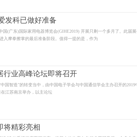
者爱发科已做好准备
国(广东)国际家用电器博览会(GIHE2019) 开展只剩一个多月了。此届
进入摩拳擦掌的最后准备阶段。值得一提的是，作为
家居行业高峰论坛即将召开
中国智造”的转变当中，由中国电子学会与中国通信学会主办召开的2019
13日在江苏南京举办，以主论坛
区即将精彩亮相