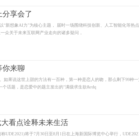
上分享会了
以“新想象AI力”为核心主题， 届时一场围绕科技创新、人工智能化等热
;一众关于未来互联网产业走向的诸多疑问，
等你来聊
如果说这世上甜的方法有一百种，第一种是恋人的吻，那么剩下99种一
个话题，是恋爱中的题主发出的“满级求生欲&rdq
七大看点诠释未来生活
E2021)将于7月30日至8月1日在上海新国际博览中心举行，UDE202