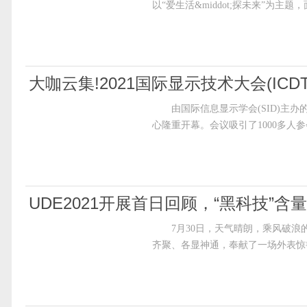
以“爱生活&middot;探未来”为主题
大咖云集!2021国际显示技术大会(ICDT
由国际信息显示学会(SID)主办的202
心隆重开幕。会议吸引了1000多
UDE2021开展首日回顾，“黑科技”含
7月30日，天气晴朗，乘风破浪的U
齐聚、各显神通，奉献了一场外表惊艳