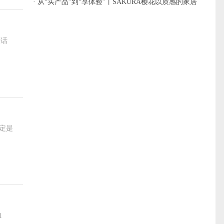
· 从“买产品”到“享体验”丨SAKURA樱花以质感的家居
享受，演绎理想之家
点话
定是
1