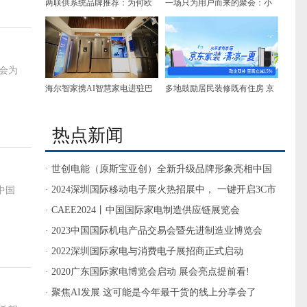
两联供系统品牌推荐：为何欧
一场只为用户而来的聚会：小
系水系统基因在高端住宅中依
熊电器20周年私享会倒计时
然不可替代？
展会为
海尔智家携AI智慧家电进驻巴
多地鼓励居民装修既有住房 京
西两大头部渠道
东自营家装以全链路服务破解
热点新闻
装修难题
· 世创电能（原斯宝亚创）全新升级品牌形象亮相中国
家电及消费电子博览会
· 2024深圳国际移动电子展火热招展中， 一键开启3C市
中国
场掘金之路
· CAEE2024丨中国国际家电制造供应链展览会
· 2023中国国际机电产品交易会暨先进制造业博览会
· 2022深圳国际家电与消费电子展招商正式启动
· 2020广东国际家电博览会启动 展会亮点提前看!
· 聚焦AI发展 这可能是今年最干货的线上分享会了