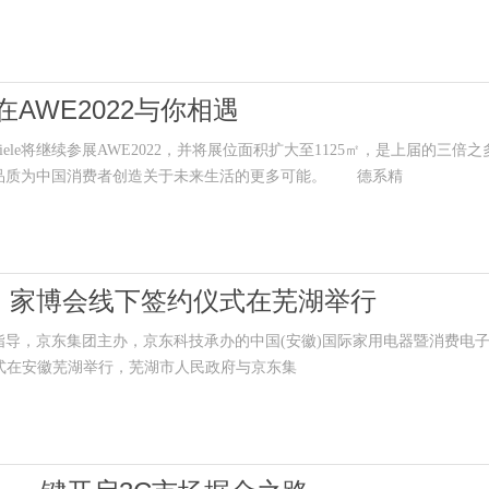
在AWE2022与你相遇
ele将继续参展AWE2022，并将展位面积扩大至1125㎡，是上届的三倍之
越时代的品质为中国消费者创造关于未来生活的更多可能。 德系精
）家博会线下签约仪式在芜湖举行
导，京东集团主办，京东科技承办的中国(安徽)国际家用电器暨消费电
仪式在安徽芜湖举行，芜湖市人民政府与京东集