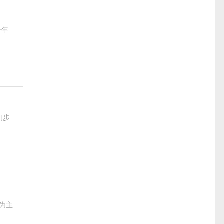
今年
初步
”为主