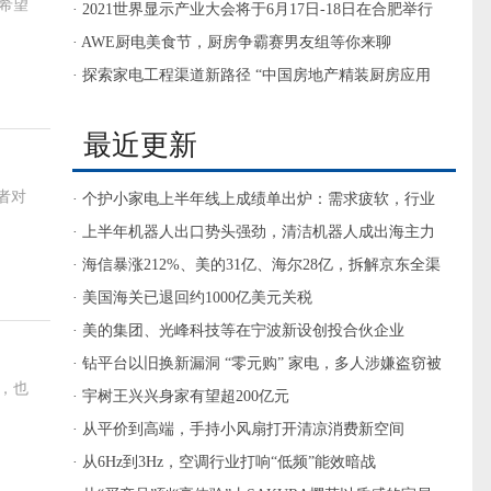
希望
· 2021世界显示产业大会将于6月17日-18日在合肥举行
· AWE厨电美食节，厨房争霸赛男友组等你来聊
· 探索家电工程渠道新路径 “中国房地产精装厨房应用
创新案例”申报系统上线
最近更新
者对
· 个护小家电上半年线上成绩单出炉：需求疲软，行业
转向深耕价值
· 上半年机器人出口势头强劲，清洁机器人成出海主力
· 海信暴涨212%、美的31亿、海尔28亿，拆解京东全渠
道超品日如何拉动家电超头“逆势增长”
· 美国海关已退回约1000亿美元关税
· 美的集团、光峰科技等在宁波新设创投合伙企业
· 钻平台以旧换新漏洞 “零元购” 家电，多人涉嫌盗窃被
，也
查处
· 宇树王兴兴身家有望超200亿元
· 从平价到高端，手持小风扇打开清凉消费新空间
· 从6Hz到3Hz，空调行业打响“低频”能效暗战