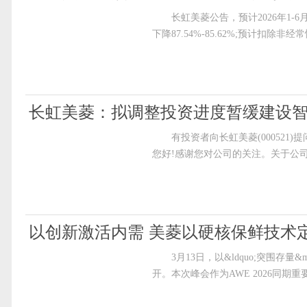
长虹美菱公告，预计2026年1-6月
下降87.54%-85.62%;预计扣除非
长虹美菱：拟调整投资进度暂缓建设
有投资者向长虹美菱(000521
您好!感谢您对公司的关注。关于公
以创新激活内需 美菱以硬核保鲜技术
3月13日，以&ldquo;突围存量&m
开。本次峰会作为AWE 2026同期重要论