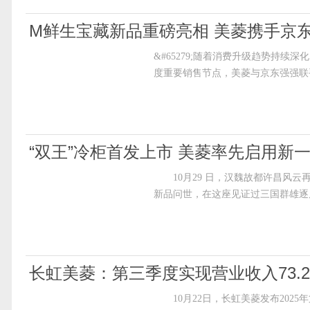
M鲜生宝藏新品重磅亮相 美菱携手京
&#65279;随着消费升级趋势持续
度重要销售节点，美菱与京东强强联
“双王”冷柜首发上市 美菱率先启用新
10月29 日，汉魏故都许昌风云再起
新品问世，在这座见证过三国群雄逐
长虹美菱：第三季度实现营业收入73.2
10月22日，长虹美菱发布2025