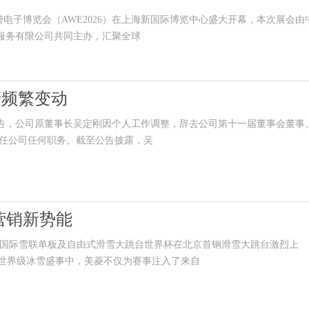
费电子博览会（AWE2026）在上海新国际博览中心盛大开幕，本次展会由
示服务有限公司共同主办，汇聚全球
管频繁变动
布公告，公司原董事长吴定刚因个人工作调整，辞去公司第十一届董事会董事
任公司任何职务。截至公告披露，吴
营销新势能
受瞩目的国际雪联单板及自由式滑雪大跳台世界杯在北京首钢滑雪大跳台激烈上
场世界级冰雪盛事中，美菱不仅为赛事注入了来自