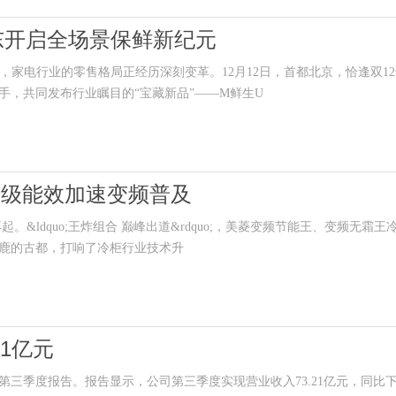
东开启全场景保鲜新纪元
深化，家电行业的零售格局正经历深刻变革。12月12日，首都北京，恰逢双1
手，共同发布行业瞩目的“宝藏新品”――M鲜生U
一级能效加速变频普及
。&ldquo;王炸组合 巅峰出道&rdquo;，美菱变频节能王、变频无霜王
鹿的古都，打响了冷柜行业技术升
1亿元
年第三季度报告。报告显示，公司第三季度实现营业收入73.21亿元，同比