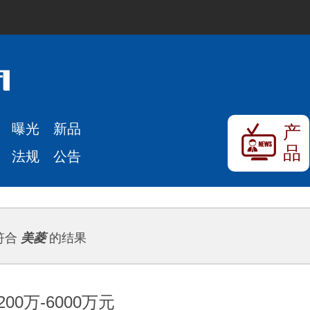
曝光
新品
产
品
法规
公告
符合
美菱
的结果
0万-6000万元