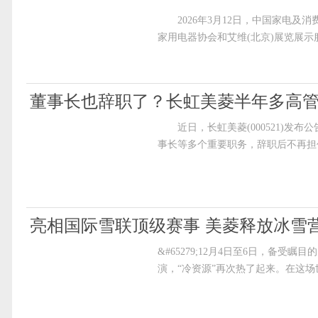
LRS9G120DIZ+LRS9D100B首发
2026年3月12日，中国家电及消
家用电器协会和艾维(北京)展览展
董事长也辞职了？长虹美菱半年多高
近日，长虹美菱(000521)发
事长等多个重要职务，辞职后不再担
亮相国际雪联顶级赛事 美菱释放冰雪
&#65279;12月4日至6日，备
演，“冷资源”再次热了起来。在这