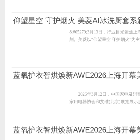
仰望星空 守护烟火 美菱AI冰洗厨套系
&#65279;3月13日，行业目光
刻。美菱以“仰望星空 守护烟火”为
蓝氧护衣智烘焕新AWE2026上海开幕
LRS9G120DIZ+LRS9D100B首发
2026年3月12日，中国家电及消
家用电器协会和艾维(北京)展览展
蓝氧护衣智烘焕新AWE2026上海开幕