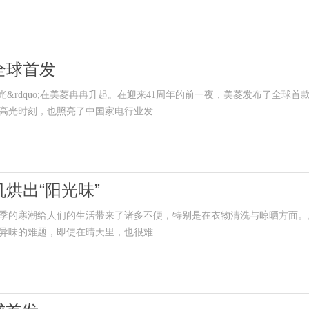
全球首发
阳光&rdquo;在美菱冉冉升起。在迎来41周年的前一夜，美菱发布了全球首
高光时刻，也照亮了中国家电行业发
烘出“阳光味”
的寒潮给人们的生活带来了诸多不便，特别是在衣物清洗与晾晒方面。
异味的难题，即使在晴天里，也很难