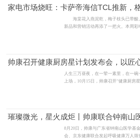
家电市场烧旺：卡萨帝海信TCL推新，
海棠花入燕泥乾，梅子枝头已带酸。
新品和营销活动再添了一把火。本周彩电市
帅康召开健康厨房星计划发布会，以匠心
人生三万昼夜，在一荤一素里，在一碗
上场，10月15日，帅康召开“健康厨房
璀璨微光，星火成炬丨帅康联合钟南山
8月20日，帅康与广东省钟南山医学
健康厨房科普行动
会、京东健康联合发起呼吸健康万人筛