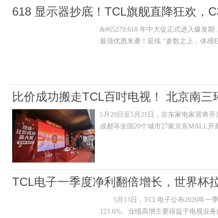
618 显示器抄底！TCL旗舰直降狂欢，C
&#65279;618 年中大促正式进入
最强优惠来袭！延续 “参数之上，体感
比价成功搬走TCL百吋电视！ 北京南三环
5月20日至5月21日，京东家电家居
成都等全国20个城市27家京东MALL
TCL电子一季度净利翻倍增长，世界杯
5月13日，TCL电子公布2026年一季报
123.6%。业绩高增主要得益于电视