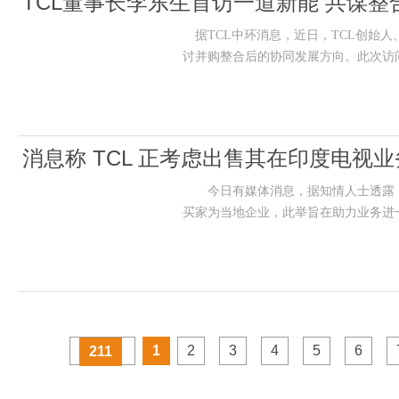
TCL董事长李东生首访一道新能 共谋整
据TCL中环消息，近日，TCL创始
讨并购整合后的协同发展方向。此次访
消息称 TCL 正考虑出售其在印度电视业
今日有媒体消息，据知情人士透露，T
买家为当地企业，此举旨在助力业务进
1
2
3
4
5
6
211