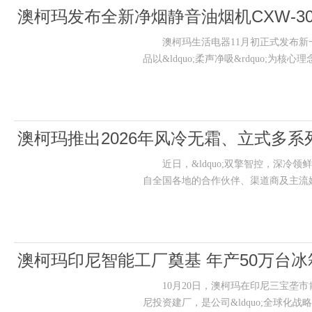
澳柯玛发布全新净烟静音油烟机CXW-300A
澳柯玛生活电器11月初正式发布新一代厨房净
品以&ldquo;柔声净吸&rdquo;为
澳柯玛推出2026年风冷无霜、立式多系
近日，&ldquo;双擎智控，深冷领鲜&rd
自全国各地的合作伙伴、渠道商及主流
澳柯玛印尼智能工厂奠基 年产50万台
10月20日，澳柯玛在印尼三宝垄市肯德
尼投资建厂，是公司&ldquo;全球化战略&