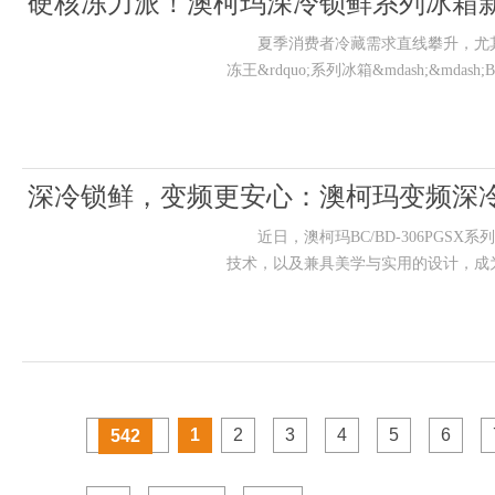
硬核冻力派！澳柯玛深冷锁鲜系列冰箱
夏季消费者冷藏需求直线攀升，尤其是
冻王&rdquo;系列冰箱&mdash;&mdash;
深冷锁鲜，变频更安心：澳柯玛变频深
近日，澳柯玛BC/BD-306PGSX
技术，以及兼具美学与实用的设计，
1
2
3
4
5
6
542