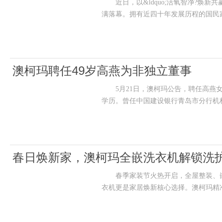
近日，以&ldquo;活氧智净?焕新共赢
满落幕。拥有近四十年发展历程的国民
澳柯玛聘任49岁高燕为非独立董事
5月21日，澳柯玛公告，聘任高燕女士
学历。曾任中国建设银行青岛市分行机
春日焕新家，澳柯玛全嵌洗衣机解锁洗
春季家装节火热开启，全屋整装、嵌
衣机更是家居焕新核心选择。澳柯玛精