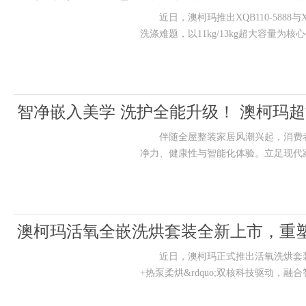
近日，澳柯玛推出XQB110-5888与
洗涤难题，以11kg/13kg超大容量
智净嵌入美学 洗护全能升级！ 澳柯玛
伴随全屋整装家居风潮兴起，消费者
净力、健康性与智能化体验。立足现代
澳柯玛活氧全嵌洗烘套装全新上市，重
近日，澳柯玛正式推出活氧洗烘套装(型号：GD
+热泵柔烘&rdquo;双核科技驱动，