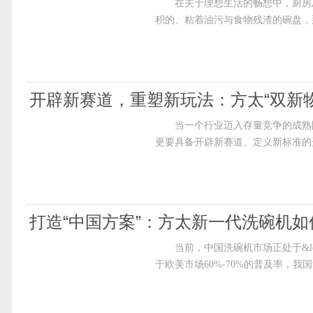
在关于理想生活的畅想中，厨房总
积的、粘着油污与食物残渣的碗盘，
开辟新赛道，重塑新玩法：方太“双新物
当一个行业迈入存量竞争的成熟阶
更要具备开辟新赛道、定义新标准的
打造“中国方案”：方太新一代洗碗机
当前，中国洗碗机市场正处于&ldquo;
于欧美市场60%-70%的普及率，