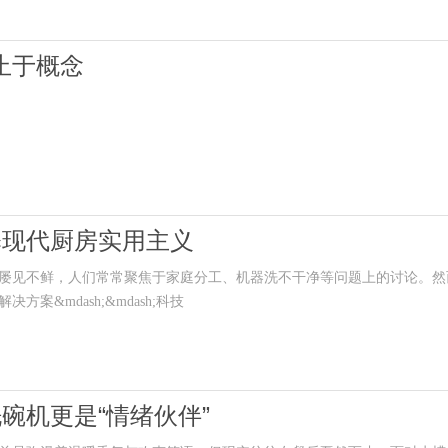
止于概念
释现代厨房实用主义
见不鲜，人们常常聚焦于家庭分工、机器洗不干净等问题上的讨论。然
案&mdash;&mdash;科技
碗机更是“情绪伙伴”