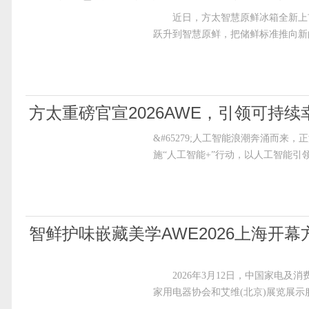
近日，方太智慧原鲜冰箱全新上市
跃升到智慧原鲜，把储鲜标准推向新
方太重磅官宣2026AWE，引领可持
&#65279;人工智能浪潮奔涌而
施“人工智能+”行动，以人工智能
智鲜护味嵌藏美学AWE2026上海开幕方太
2026年3月12日，中国家电及消
家用电器协会和艾维(北京)展览展