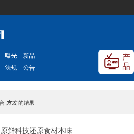
曝光
新品
产
品
法规
公告
合
方太
的结果
创原鲜科技还原食材本味