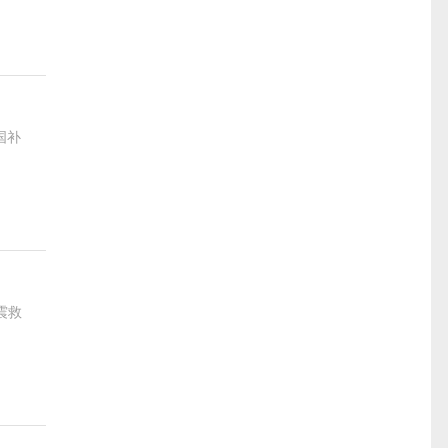
国补
震救