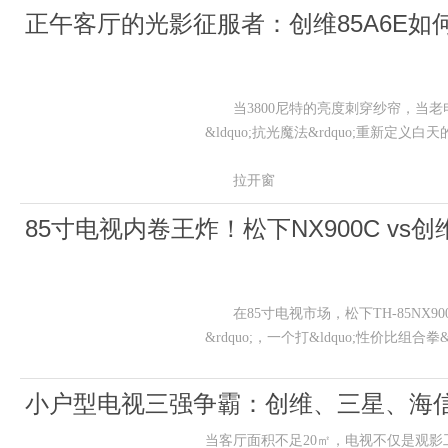
正午客厅的光影征服者：创维85A6E
当3800尼特的亮度刺穿纱帘，当老电影在
&ldquo;抗光魔法&rdquo;重新定义
拉开窗
85寸电视内卷王炸！松下NX900C vs
在85寸电视市场，松下TH-85NX90
&rdquo;，一个打&ldquo;性价比组合
小户型电视三强争霸：创维、三星、海
当客厅面积不足20㎡，电视不仅是观影工具