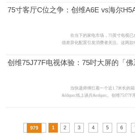
75寸客厅C位之争：创维A6E vs海尔
在当下的家电市场，75英寸电视已成为
借差异化配置引发消费者关注。这两款
创维75J77F电视体验：75吋大屏的「
当快递师傅扛着一个近1.7米长的箱子站
&ldquo;纸上谈兵&rdquo;。创维75J
1
2
3
4
5
6
979