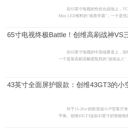
在65英寸电视的性价比战场上，TCL 65
Mini LED堆料的"画质学霸"，一个是
65寸电视终极Battle！创维高刷战神
在65英寸电视的中高端赛道上，创维S65E
一个是靠高刷流畅度取胜的"游戏达人"
43英寸全面屏护眼款：创维43GT3的
对于15-20㎡的卧室或小户型客厅来说，选电
平衡。创维43GT3这款43英寸的智能