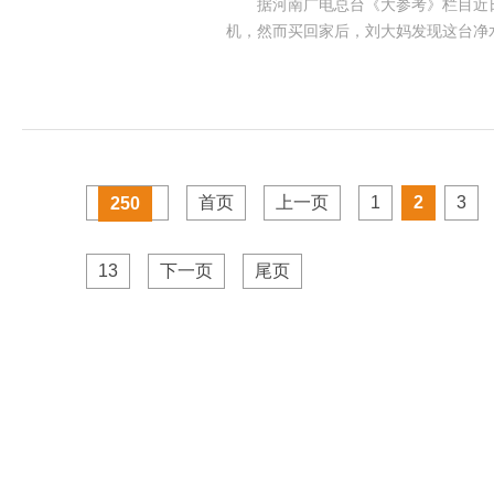
据河南广电总台《大参考》栏目近日报
机，然而买回家后，刘大妈发现这台净
首页
上一页
1
2
3
250
13
下一页
尾页