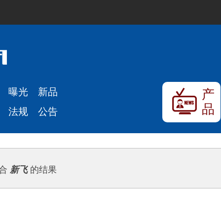
曝光
新品
产
品
法规
公告
合
新飞
的结果