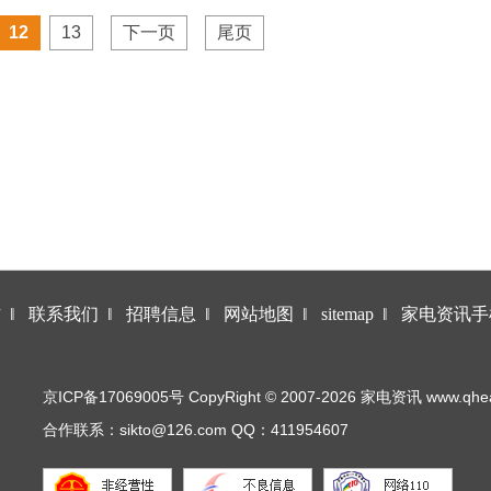
12
13
下一页
尾页
作
‖
联系我们
‖
招聘信息
‖
网站地图
‖
sitemap
‖
家电资讯手
京ICP备17069005号 CopyRight © 2007-2026 家电资讯 www.qhea.co
合作联系：sikto@126.com QQ：411954607