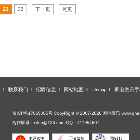
22
23
下一页
尾页
作
‖
联系我们
‖
招聘信息
‖
网站地图
‖
sitemap
‖
家电资讯手
京ICP备17069005号 CopyRight © 2007-2026 家电资讯 www.qhea.co
合作联系：sikto@126.com QQ：411954607