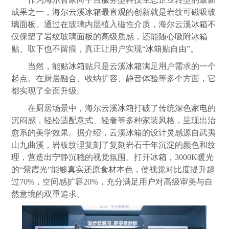
成果之一，海尔云溪
冰箱
最直观的创新就是岩纹可磁吸玻
璃面板。通过在玻璃内层植入磁性介质，海尔云溪
冰箱
不
仅保留了岩纹玻璃面板的高级质感，还能随心吸附
冰箱
贴、取下也不留痕，真正让用户实现“
冰箱
贴自由”。
当然，能贴
冰箱
贴只是云溪
冰箱
满足用户需求的一个
起点。在厨居融合、收纳扩容、静音体验等多个方面，它
都实现了全面升级。
在厨居场景中，海尔云溪
冰箱
打破了传统深色
家电
的
沉闷感，轻松适配意式、轻奢等多种家装风格，呈现出治
愈系的美学效果。据介绍，云溪
冰箱
的设计灵感源自武夷
山九曲溪，岩板纹理复刻了复刻岩石千年沉淀的颜色和纹
理，营造出宁静沉稳的视觉氛围。打开
冰箱
，3000K暖光
的“紫霞光”能够真实还原食材本色，使视觉对比度提升超
过70%，空间感扩容20%，充分满足用户对高级审美与自
然意境的双重追求。