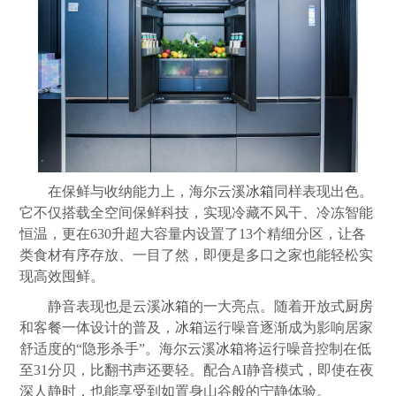
在保鲜与收纳能力上，海尔云溪
冰箱
同样表现出色。
它不仅搭载全空间保鲜科技，实现冷藏不风干、冷冻智能
恒温，更在630升超大容量内设置了13个精细分区，让各
类食材有序存放、一目了然，即便是多口之家也能轻松实
现高效囤鲜。
静音表现也是云溪
冰箱
的一大亮点。随着开放式
厨房
和客餐一体设计的普及，
冰箱
运行噪音逐渐成为影响居家
舒适度的“隐形杀手”。海尔云溪
冰箱
将运行噪音控制在低
至31分贝，比翻书声还要轻。配合AI静音模式，即使在夜
深人静时，也能享受到如置身山谷般的宁静体验。