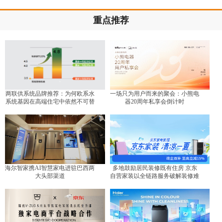
重点推荐
两联供系统品牌推荐：为何欧系水
一场只为用户而来的聚会：小熊电
系统基因在高端住宅中依然不可替
器20周年私享会倒计时
代？
海尔智家携AI智慧家电进驻巴西两
多地鼓励居民装修既有住房 京东
大头部渠道
自营家装以全链路服务破解装修难
题