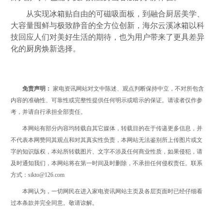
从实现
冰箱
贴自由的可磁吸面板，到融合厨居美学、
大容量囤鲜与极致静音的全方位创新，海尔云溪
冰箱
以科
技回应人们对美好生活的期待，也为用户带来了更具差异
化的
厨房
焕新选择。
免责声明：
家电资讯网站对文中陈述、观点判断保持中立，不对所包含
内容的准确性、可靠性或完整性提供任何明示或暗示的保证。请读者仅作参
考，并请自行承担全部责任。
本网站有部分内容均转载自其它媒体，转载目的在于传递更多信息，并
不代表本网赞同其观点和对其真实性负责，本网站无法鉴别所上传图片或文
字的知识版权，本站所转载图片、文字不涉及任何商业性质，如果侵犯，请
及时通知我们，本网站将在第一时间及时删除，不承担任何侵权责任。联系
方式：sikto@126.com
本网认为，一切网民在进入家电资讯网站主页及各层页面时已经仔细看
过本条款并完全同意。敬请谅解。