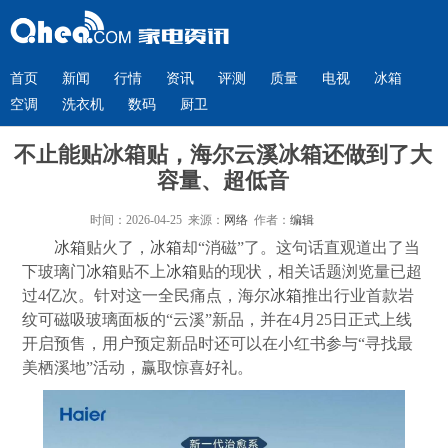
首页
新闻
行情
资讯
评测
质量
电视
冰箱
空调
洗衣机
数码
厨卫
不止能贴冰箱贴，海尔云溪冰箱还做到了大
容量、超低音
时间：2026-04-25 来源：
网络
作者：
编辑
冰箱
贴火了，
冰箱
却“消磁”了。这句话直观道出了当
下玻璃门
冰箱
贴不上
冰箱
贴的现状，相关话题浏览量已超
过4亿次。针对这一全民痛点，海尔
冰箱
推出行业首款岩
纹可磁吸玻璃面板的“云溪”新品，并在4月25日正式上线
开启预售，用户预定新品时还可以在小红书参与“寻找最
美栖溪地”活动，赢取惊喜好礼。