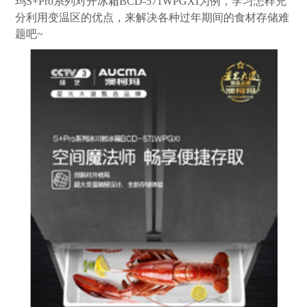
玛S+Pro系列对开
冰箱
BCD-571WPGXI为例，学习怎样充
分利用变温区的优点，来解决各种过年期间的食材存储难
题吧~