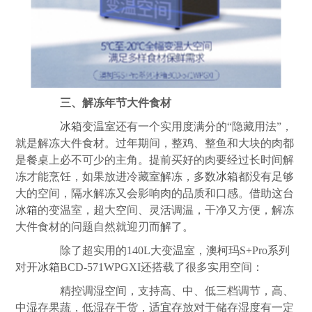
三、解冻年节大件食材
冰箱
变温室还有一个实用度满分的“隐藏用法”，
就是解冻大件食材。过年期间，整鸡、整鱼和大块的肉都
是餐桌上必不可少的主角。提前买好的肉要经过长时间解
冻才能烹饪，如果放进冷藏室解冻，多数
冰箱
都没有足够
大的空间，隔水解冻又会影响肉的品质和口感。借助这台
冰箱
的变温室，超大空间、灵活调温，干净又方便，解冻
大件食材的问题自然就迎刃而解了。
除了超实用的140L大变温室，澳柯玛S+Pro系列
对开
冰箱
BCD-571WPGXI还搭载了很多实用空间：
精控调湿空间，支持高、中、低三档调节，高、
中湿存果蔬，低湿存干货，适宜存放对于储存湿度有一定