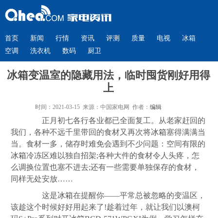
首页
新闻
行情
资讯
评测
质量
电视
冰箱
空调
洗衣机
数码
厨卫
冰箱变温室的隐藏用法，临时囤货刚好用得
上
时间：2021-03-15 来源：中国家电网 作者：
编辑
正月初七各行各业都已全面复工。从老家赶回的
我们，各种不远千里带回的食材又再次将
冰箱
塞得满满当
当。食材一多，储存时难免会遇到不少问题：空间有限的
冰箱
冷冻区难以独自招架;各种大件的食材令人头疼，怎
么调换位置也塞不进去;还有一些需要单独保存的食材，
同样无处安放……
这是
冰箱
在提醒你——平常总被忽略的变温区，
该趁这个时候好好用起来了!趁着过年，就让我们以澳柯