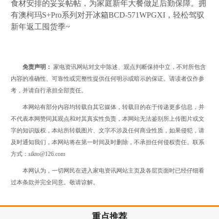
食材安排的妥妥帖帖，为家庭新年大餐做足后勤保障。拥
有澳柯玛S+Pro系列对开
冰箱
BCD-571WPGXI，轻松驾驭
新年返工囤货季~
免责声明：
家电资讯网站对文中陈述、观点判断保持中立，不对所包含
内容的准确性、可靠性或完整性提供任何明示或暗示的保证。请读者仅作参
考，并请自行承担全部责任。
本网站有部分内容均转载自其它媒体，转载目的在于传递更多信息，并
不代表本网赞同其观点和对其真实性负责，本网站无法鉴别所上传图片或文
字的知识版权，本站所转载图片、文字不涉及任何商业性质，如果侵犯，请
及时通知我们，本网站将在第一时间及时删除，不承担任何侵权责任。联系
方式：sikto@126.com
本网认为，一切网民在进入家电资讯网站主页及各层页面时已经仔细看
过本条款并完全同意。敬请谅解。
重点推荐