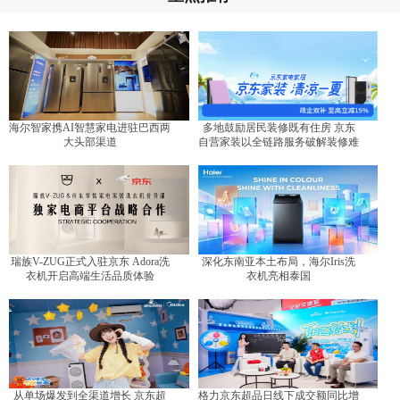
海尔智家携AI智慧家电进驻巴西两
多地鼓励居民装修既有住房 京东
大头部渠道
自营家装以全链路服务破解装修难
题
瑞族V-ZUG正式入驻京东 Adora洗
深化东南亚本土布局，海尔Iris洗
衣机开启高端生活品质体验
衣机亮相泰国
从单场爆发到全渠道增长 京东超
格力京东超品日线下成交额同比增