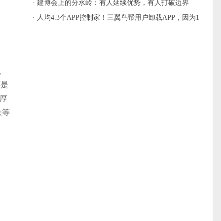
主流
· 建博会上的分水岭：有人延续优势，有人打破边界
· 人均4.3个APP控制家！三翼鸟帮用户卸载APP，因为1
个就够
、
还是
的厚
长等