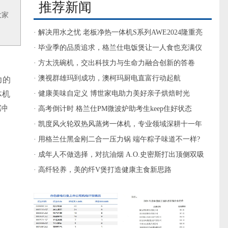
推荐新闻
大家
· 解决用水之忧 老板净热一体机S系列AWE2024隆重亮
相
· 毕业季的品质追求，格兰仕电饭煲让一人食也充满仪
式感
· 方太洗碗机，交出科技力与生命力融合创新的答卷
· 澳视群雄玛到成功，澳柯玛厨电直富行动起航
力的
体机
· 健康美味自定义 博世家电助力美好亲子烘焙时光
，冲
· 高考倒计时 格兰仕PM微波炉助考生keep住好状态
· 凯度风火轮双热风蒸烤一体机，专业领域深耕十一年
· 用格兰仕黑金刚二合一压力锅 端午粽子味道不一样?
· 成年人不做选择，对抗油烟 A.O.史密斯打出顶侧双吸
组合拳
· 高纤轻养，美的纤V煲打造健康主食新思路