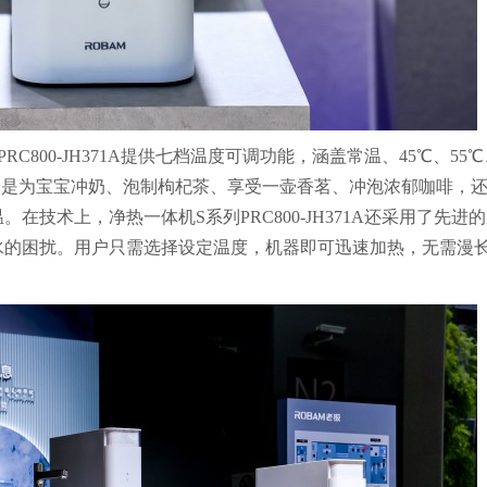
800-JH371A提供七档温度可调功能，涵盖常温、45℃、55℃
无论是为宝宝冲奶、泡制枸杞茶、享受一壶香茗、冲泡浓郁咖啡，
技术上，净热一体机S系列PRC800-JH371A还采用了先进
水的困扰。用户只需选择设定温度，机器即可迅速加热，无需漫