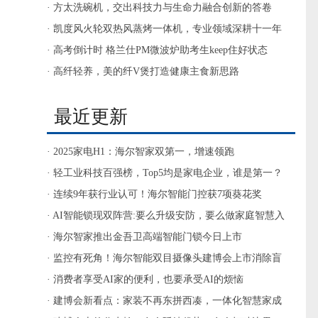
式感
· 方太洗碗机，交出科技力与生命力融合创新的答卷
· 凯度风火轮双热风蒸烤一体机，专业领域深耕十一年
· 高考倒计时 格兰仕PM微波炉助考生keep住好状态
· 高纤轻养，美的纤V煲打造健康主食新思路
最近更新
· 2025家电H1：海尔智家双第一，增速领跑
· 轻工业科技百强榜，Top5均是家电企业，谁是第一？
· 连续9年获行业认可！海尔智能门控获7项葵花奖
· AI智能锁现双阵营:要么升级安防，要么做家庭智慧入
口
· 海尔智家推出金吾卫高端智能门锁今日上市
· 监控有死角！海尔智能双目摄像头建博会上市消除盲
区
· 消费者享受AI家的便利，也要承受AI的烦恼
· 建博会新看点：家装不再东拼西凑，一体化智慧家成