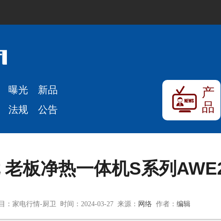
曝光
新品
产
品
法规
公告
 老板净热一体机S系列AWE2
目：家电行情-厨卫 时间：2024-03-27 来源：
网络
作者：
编辑