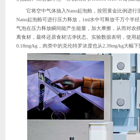
它将空中气体抽入Nano起泡舱，按照黄金比例进
Nano起泡舱可进行压力释放，1ml水中可释放千万个半
气泡在压力释放瞬间能产生能量，加大摩擦，从而对农
离食材，最终还原食材洁净状态。实验数据表明，使用超微泡
0.18mg/kg，肉类中的克伦特罗浓度也从2.39mg/kg大幅