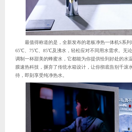
最值得称道的是，全新发布的老板净热一体机S系列PRC
65℃、75℃、85℃及沸水，轻松应对不同用水需求。
调制一杯甜美的蜂蜜水，它都能为你提供恰到好处的水温。在
膜速热科技，摒弃了传统水箱设计，让你彻底告别千滚
待，即刻享受纯净热水。