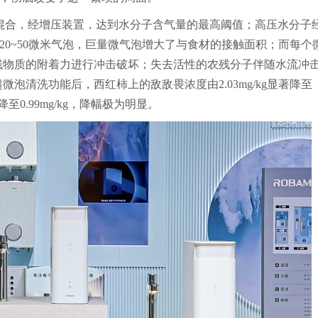
行混合，经增压装置，达到水分子含气量的最高阈值；高压水分子
径20~50微米气泡，巨量微气泡增大了与食材的接触面积；而每个
残物质的附着力进行冲击破坏；失去活性的农残分子伴随水流冲
清洗功能后，西红柿上的敌敌畏浓度由2.03mg/kg显著降至
下降至0.99mg/kg，降幅极为明显。