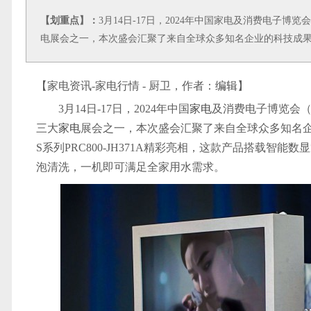
【划重点】：
3月14日-17日，2024年中国家电及消费电子博
电展会之一，本次盛会汇聚了来自全球众多知名企业的科技成
【家电资讯-家电行情 - 厨卫，作者：
编辑
】
3月14日-17日，2024年中国
家电
及消费电子博览会（
三大
家电
展会之一，本次盛会汇聚了来自全球众多知名
S系列PRC800-JH371A精彩亮相，这款产品搭载
泡清洗，一机即可满足全家用水需求。