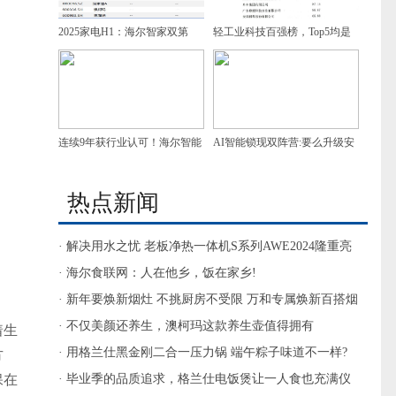
2025家电H1：海尔智家双第
轻工业科技百强榜，Top5均是
一，增速领跑
家电企业，谁是第一？
连续9年获行业认可！海尔智能
AI智能锁现双阵营:要么升级安
门控获7项葵花奖
防，要么做家庭智慧入口
热点新闻
· 解决用水之忧 老板净热一体机S系列AWE2024隆重亮
相
· 海尔食联网：人在他乡，饭在家乡!
· 新年要焕新烟灶 不挑厨房不受限 万和专属焕新百搭烟
灶套餐
· 不仅美颜还养生，澳柯玛这款养生壶值得拥有
着生
· 用格兰仕黑金刚二合一压力锅 端午粽子味道不一样?
方
保在
· 毕业季的品质追求，格兰仕电饭煲让一人食也充满仪