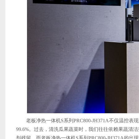
老板净热一体机S系列PRC800-JH371A不仅
99.6%。过去，清洗瓜果蔬菜时，我们往往依赖果蔬
剂残留。而老板净热一体机S系列PRC800-JH371A