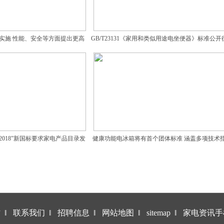
年实施 性能、安全等方面提出更高
GB/T23131《家用和类似用途电坐便器》标准公开
要求
意见
.1-2018”新国标要求家电产品目录发
健康功能电冰箱将有首个团体标准 涵盖多项技术
布
和试验方法
作
‖
联系我们
‖
招聘信息
‖
网站地图
‖
sitemap
‖
家电资讯手