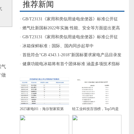
推荐新闻
气
· GB/T23131《家用和类似用途电坐便器》标准公开征
求意见
· 燃气灶新国标2022年实施 性能、安全等方面提出更高
要求
· GB/T23131《家用和类似用途电坐便器》标准公开征
求意见
· 冰箱保鲜标准：国际、国内同步起草中
· 首批符合“GB 4343.1-2018”新国标要求家电产品目录发
布
· 健康功能电冰箱将有首个团体标准 涵盖多项技术指标
燃气
和试验方法
寸做
2025家电H1：海尔智家双第
轻工业科技百强榜，Top5均是
一，增速领跑
家电企业，谁是第一？