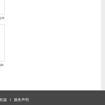
征求
指标
机版
‖
服务声明