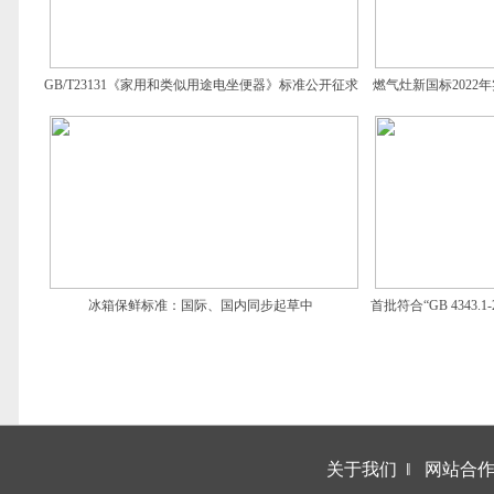
GB/T23131《家用和类似用途电坐便器》标准公开征求
燃气灶新国标2022
意见
冰箱保鲜标准：国际、国内同步起草中
首批符合“GB 4343
关于我们
‖
网站合