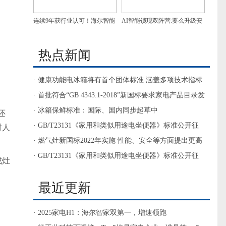
连续9年获行业认可！海尔智能
AI智能锁现双阵营:要么升级安
门控获7项葵花奖
防，要么做家庭智慧入口
热点新闻
· 健康功能电冰箱将有首个团体标准 涵盖多项技术指标
和试验方法
· 首批符合“GB 4343.1-2018”新国标要求家电产品目录发
布
· 冰箱保鲜标准：国际、国内同步起草中
还
· GB/T23131《家用和类似用途电坐便器》标准公开征
对人
求意见
· 燃气灶新国标2022年实施 性能、安全等方面提出更高
要求
· GB/T23131《家用和类似用途电坐便器》标准公开征
成灶
求意见
最近更新
· 2025家电H1：海尔智家双第一，增速领跑