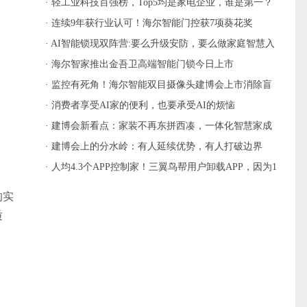
· 轻工业科技百强榜，Top5均是家电企业，谁是第一？
· 连续9年获行业认可！海尔智能门控获7项葵花奖
· AI智能锁现双阵营:要么升级安防，要么做家庭智慧入
口
· 海尔智家推出金吾卫高端智能门锁今日上市
· 监控有死角！海尔智能双目摄像头建博会上市消除盲
区
· 消费者享受AI家的便利，也要承受AI的烦恼
· 建博会新看点：家装不再东拼西凑，一体化智慧家成
主流
· 建博会上的分水岭：有人延续优势，有人打破边界
· 人均4.3个APP控制家！三翼鸟帮用户卸载APP，因为1
个就够
的实
质