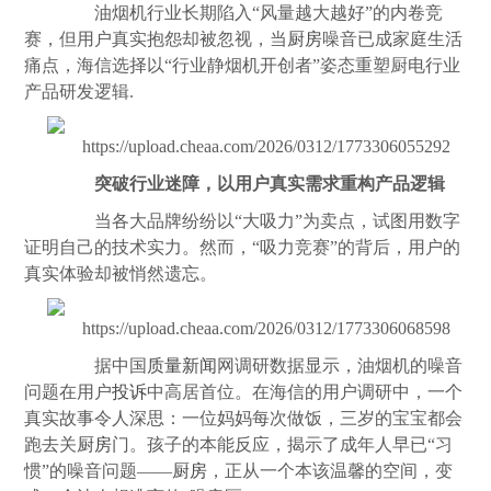
油烟机行业长期陷入“风量越大越好”的内卷竞
赛，但用户真实抱怨却被忽视，当
厨房
噪音已成家庭生活
痛点，海信选择以“行业静烟机开创者”姿态重塑厨电行业
产品研发逻辑.
突破行业迷障，以用户真实需求重构产品逻辑
当各大品牌纷纷以“大吸力”为卖点，试图用数字
证明自己的技术实力。然而，“吸力竞赛”的背后，用户的
真实体验却被悄然遗忘。
据中国
质量
新闻
网调研数据显示，油烟机的噪音
问题在用户
投诉
中高居首位。在海信的用户调研中，一个
真实故事令人深思：一位妈妈每次做饭，三岁的宝宝都会
跑去关
厨房
门。孩子的本能反应，揭示了成年人早已“习
惯”的噪音问题——
厨房
，正从一个本该温馨的空间，变