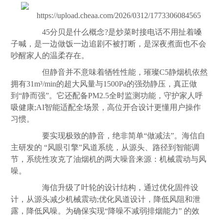
45分贝是什么概念?是炒菜时接电话不用扯着嗓
子喊，是一边做饭一边追剧不被打断，是深夜煮面也不会
吵醒家人的温柔存在。
但静音并不意味着牺牲性能，璀璨C5静烟机依然
拥有31m³/min的超大风量与1500Pa的强劲静压，真正做
到“静而强”。它还配备PM2.5全时监测功能，守护家人呼
吸健康;AI智能适配全场景，高位开合设计更懂用户操作
习惯。
要实现极致的静音，绝非简单“做减法”。海信自
主研发的 “风眼引擎”风道系统，从源头、路径到智能调
节，系统性攻克了油烟机的两大噪音来源：机械震动与风
噪。
海信升级了叶轮的设计结构，通过优化固件设
计，从源头减少机械震动;优化风道设计，降低风阻和泄
露，降低风噪。为确保实现“降噪不减弱排烟能力” 的效