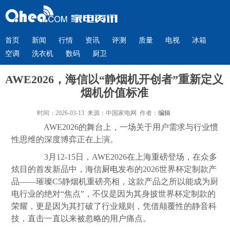
首页
新闻
行情
资讯
评测
质量
电视
冰箱
空调
洗衣机
数码
厨卫
AWE2026，海信以“静烟机开创者”重新定义
烟机价值标准
时间：2026-03-13 来源：中国家电网 作者：
编辑
AWE2026的舞台上，一场关于用户需求与行业惯
性思维的深度博弈正在上演。
3月12-15日，AWE2026在上海重磅登场，在众多
炫目的首发新品中，海信
厨电
发布的2026世界杯定制款产
品——璀璨C5静烟机重磅亮相，这款产品之所以能成为厨
电行业的绝对“焦点”，不仅是因为其身披世界杯定制款的
荣耀，更是因为其打破了行业规则，凭借颠覆性的静音科
技，直击一直以来被忽略的用户痛点。