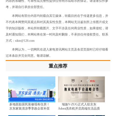
内容的准确性、可靠性或完整性提供任何明示或暗示的保证。请读者仅作参
考，并请自行承担全部责任。
本网站有部分内容均转载自其它媒体，转载目的在于传递更多信息，并
不代表本网赞同其观点和对其真实性负责，本网站无法鉴别所上传图片或文
字的知识版权，本站所转载图片、文字不涉及任何商业性质，如果侵犯，请
及时通知我们，本网站将在第一时间及时删除，不承担任何侵权责任。联系
方式：sikto@126.com
本网认为，一切网民在进入家电资讯网站主页及各层页面时已经仔细看
过本条款并完全同意。敬请谅解。
重点推荐
多地鼓励居民装修现有住房！
瑞族V-ZUG正式入驻京东
京东家装清凉季享政企双补至
Adora洗衣机开启高端生活品质
高立减15%
体验