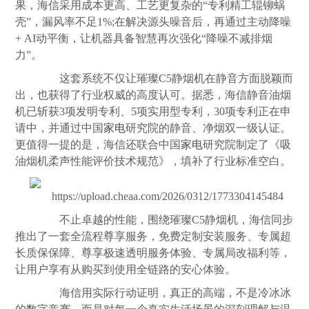
果，海信采用成本更高、工艺更复杂的“专利精工辊铆蜗
壳”，漏风率不足1%;在解决源头噪音后，再通过主动降噪
+ AI动平衡，让机器具备智慧再次强化“降噪不减排烟
力”。
这套系统不仅让璀璨C5静烟机在静音方面脱颖而
出，也获得了行业权威的高度认可。据悉，海信静音油烟
机已斩获3项发明专利、5项实用型专利，30项专利正在申
请中，并通过中国
家电
研究院的静音、净烟双一级认证。
更值得一提的是，海信还联合中国
家电
研究院制定了《吸
油烟机柔声性能评价技术规范》，填补了行业标准空白。
不止卓越的性能，围绕璀璨C5静烟机，海信同步
推出了一套全流程尊享服务，免费定制安装服务、专属超
长质保保障、尊享极速透明服务体验、专属局改福利等，
让用户享有从购买到使用全链路的安心体验。
海信用实际行动证明，真正的高端，不是冷冰冰