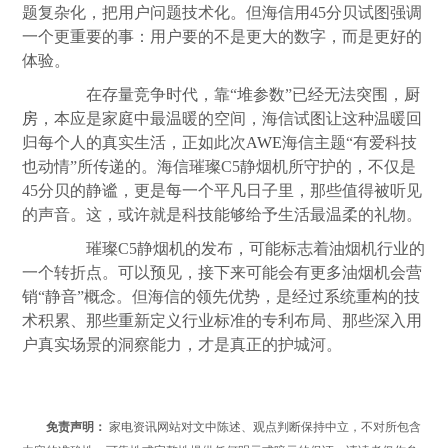
题复杂化，把用户问题技术化。但海信用45分贝试图强调
一个更重要的事：用户要的不是更大的数字，而是更好的
体验。
在存量竞争时代，靠“堆参数”已经无法突围，
厨
房
，本应是家庭中最温暖的空间，海信试图让这种温暖回
归每个人的真实生活，正如此次
AWE
海信主题“有爱科技
也动情”所传递的。海信璀璨C5静烟机所守护的，不仅是
45分贝的静谧，更是每一个平凡日子里，那些值得被听见
的声音。这，或许就是科技能够给予生活最温柔的礼物。
璀璨C5静烟机的发布，可能标志着油烟机行业的
一个转折点。可以预见，接下来可能会有更多油烟机会营
销“静音”概念。但海信的领先优势，是经过系统重构的技
术积累、那些重新定义行业标准的专利布局、那些深入用
户真实场景的洞察能力，才是真正的护城河。
免责声明：
家电资讯网站对文中陈述、观点判断保持中立，不对所包含