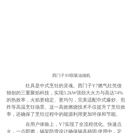
西门子X9双吸油烟机
灶具是中式烹饪的灵魂。西门子Y7燃气灶凭借
独创的三重聚焰科技，实现5.2kW强劲大火力与高达74%
的热效率，火焰更稳定、更均匀，完美适配中式爆炒、煎
炸等高温烹饪场景。这一高效燃烧技术不仅提升了烹饪效
率，还确保了烹饪过程中的能源利用更加环保和节能。
在用户体验上，Y7实现了全流程优化。快速点
火，一点即燃，锅架防滑设计确保锅具稳固;使用中，定