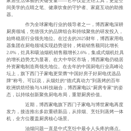
家居生活体验的关键变量——它不仅是烹饪工具，更是空
间美学的点睛之笔、健康饮食的守护者、家庭互动的助推
器。
作为全球
家电
行业的领导者之一，博西
家电
深耕
厨房
领域，凭借强大的品牌组合和持续聚焦的研发投入，
始终稳居行业领先地位。在过去的2025财年，博西家用电
器集团在厨电领域实现趋势逆转，烤箱销售额同比增长
2.0%，灶具和吸油烟机销售额增长2.6%，集成式烟机灶具
的增长趋势尤为显著。在大中华区市场，博西
家电
仍稳居
外资
家电
制造商领先地位。在去年的中国厨电行业高峰论
坛上，旗下西门子
家电
更荣膺“中国好房子好厨电优选品
牌”称号。可以说，从烟灶的“德式真动力”到蒸烤的百年
欧洲烘焙经验与AI科技融合，博西
家电
以“
厨房
专家”的姿
态，以持续创新聚焦厨电布局，重塑
厨房
价值。
近期，博西
家电
旗下西门子
家电
与博世
家电
再度
发力，接连推出多款重磅新品，从排烟、烹饪到蒸烤一体
机，全方位覆盖
厨房
核心场景。
油烟问题一直是中式烹饪中最令人头疼的痛点。