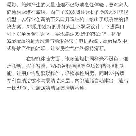
爆炒、煎炸产生的大量油烟不仅影响烹饪体验，更对家人
健康构成潜在威胁。西门子X9双吸油烟机作为X系列旗舰
机型，以行业创新的下风口升降结构，给出了颠覆性的解
决方案。X9采用独特的升降式上下双吸设计，下进风口
可下沉至黄金捕烟区，实现高达99.6%的拢烟率，搭配
32m³/min的超大风量与前沿外转子电机系统，高效应对中
式爆炒产生的油烟，让
厨房
空气始终保持清新。
在智能体验方面，该款油烟机同样毫不逊色。烟
灶联动、挥手智控、Wi-Fi远程操控等全场景智能控制功
能，让用户告别繁琐操作，轻松掌控
厨房
。同时X9搭载
专利自清洁技术与易清洁涂层，内部油脂自动排出，油污
一抹即净，让
厨房
清洁回归清爽本质。