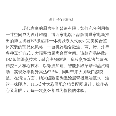
西门子Y7燃气灶
现代家庭的
厨房
空间普遍有限，如何充分利用每
一寸空间成为设计难题。博西
家电
旗下品牌博世
家电
新推
出的博世御器W6微蒸烤一体机以嵌入式设计完美契合整
体家装的现代化风格，一台机器融合微波、蒸、烤、炸等
多种烹饪方式，大幅释放
厨房
台面空间。该款产品搭载i-
DM智能混烹技术，融合变频微波、多段烹饪算法与蒸汽
精控三大核心技术，以微波加速、智能多段菜谱和蒸汽辅
助，实现效率提升高达62.5%，同时带来大师级口感突
破。在清洁方面，纳米级致密陶瓷涂层背板疏油疏水，油
污一抹即净。11.5英寸大彩屏配合精美配图设计，操作省
心又养眼，让每一次烹饪都成为愉悦的体验。