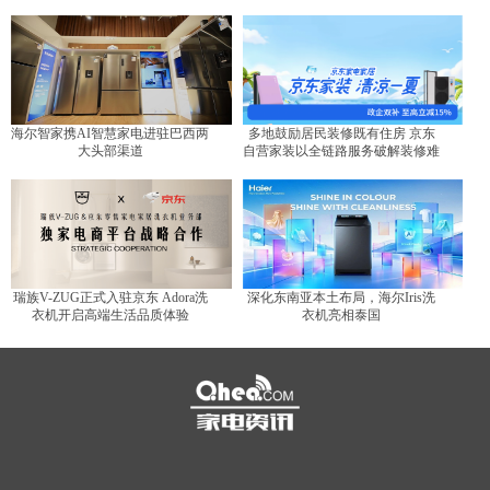
代？
海尔智家携AI智慧家电进驻巴西两
多地鼓励居民装修既有住房 京东
大头部渠道
自营家装以全链路服务破解装修难
题
瑞族V-ZUG正式入驻京东 Adora洗
深化东南亚本土布局，海尔Iris洗
衣机开启高端生活品质体验
衣机亮相泰国