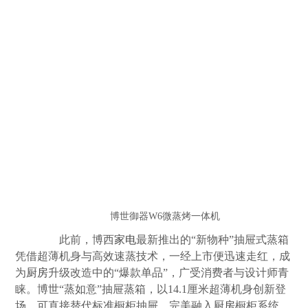
博世御器W6微蒸烤一体机
此前，博西
家电
最新推出的“新物种”抽屉式蒸箱
凭借超薄机身与高效速蒸技术，一经上市便迅速走红，成
为
厨房
升级改造中的“爆款单品”，广受消费者与设计师青
睐。博世“蒸如意”抽屉蒸箱，以14.1厘米超薄机身创新登
场，可直接替代标准橱柜抽屉，完美融入
厨房
橱柜系统，