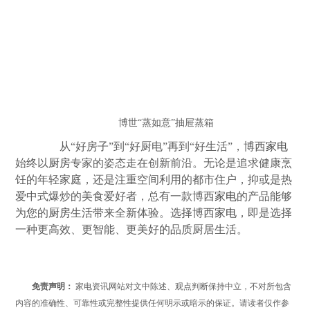
博世“蒸如意”抽屉蒸箱
从“好房子”到“好厨电”再到“好生活”，博西
家电
始终以
厨房
专家的姿态走在创新前沿。无论是追求健康烹
饪的年轻家庭，还是注重空间利用的都市住户，抑或是热
爱中式爆炒的美食爱好者，总有一款博西
家电
的产品能够
为您的
厨房
生活带来全新体验。选择博西
家电
，即是选择
一种更高效、更智能、更美好的品质厨居生活。
免责声明：
家电资讯网站对文中陈述、观点判断保持中立，不对所包含
内容的准确性、可靠性或完整性提供任何明示或暗示的保证。请读者仅作参