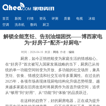
首页
新闻
行情
资讯
评测
质量
电视
冰箱
空调
洗衣机
数码
厨卫
解锁全能烹饪、告别油烟困扰——博西家电
为“好房子”配齐“好厨电”
时间：2026-04-16 来源：
网络
作者：
编辑
厨房
，如今正悄然蜕变为家庭生活的情感核心。
在“好房子”首次被写入国家发展战略的当下，
厨房
已从传
统的单一功能空间转变为开放、多功能的社交场所，兼具
烹饪、饮食、情感交流和社交互动等多重属性。在过去的
2025年，各项市场表现体现厨电结构化升级态势明显。越
来越多家庭在旧房改造时将
厨房
作为首选升级空间，追求
从“够用”到“好用”、从“功能”到“体验”的品质跃迁。
在这样的趋势下，好的
厨房
电器，正在成为提升