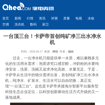
首页
新闻
行情
资讯
评测
质量
电视
冰箱
空调
洗衣机
数码
厨卫
一台顶三台！卡萨帝首创纯矿净三出水净水
机
时间：2026-04-17 来源：
网络
作者：
编辑
过去，一台净水机只能提供单一水质，难以兼顾多元
化的生活用水需求：泡茶讲究口感甘醇，冲奶粉的水要纯
净安全，洗菜、洗碗又追求净化高效、水量充足。于是，
卡萨帝从生活中的细分需求出发，首创纯矿净三出水净水
机，纯净水、矿泉水、生活水可以自由切换，真正实
现“一台顶三台”。这也是卡萨帝承接海尔智家平台服务型
科技生态企业定位，以科技创新驱动生活方式升级的又一
落地成果。