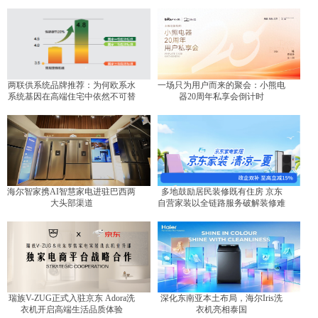
两联供系统品牌推荐：为何欧系水
一场只为用户而来的聚会：小熊电
系统基因在高端住宅中依然不可替
器20周年私享会倒计时
代？
海尔智家携AI智慧家电进驻巴西两
多地鼓励居民装修既有住房 京东
大头部渠道
自营家装以全链路服务破解装修难
题
瑞族V-ZUG正式入驻京东 Adora洗
深化东南亚本土布局，海尔Iris洗
衣机开启高端生活品质体验
衣机亮相泰国