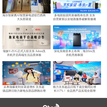
海尔智家携AI智慧家电进驻巴西两
多地鼓励居民装修既有住房 京东
大头部渠道
自营家装以全链路服务破解装修难
题
瑞族V-ZUG正式入驻京东 Adora洗
深化东南亚本土布局，海尔Iris洗
衣机开启高端生活品质体验
衣机亮相泰国
从单场爆发到全渠道增长 京东超
格力京东超品日线下成交额同比增
级品牌日助力家电头部品牌跑出增
长117%！ 全品类产品实现全面增
长曲线
长