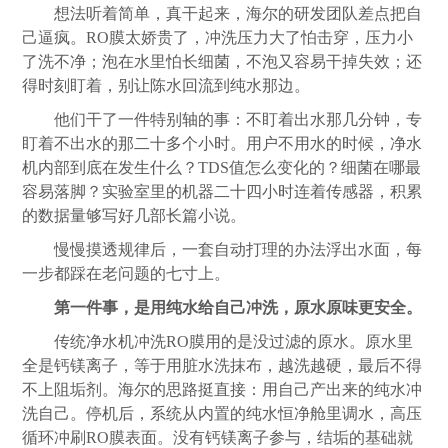
想法听着简单，真干起来，海尔的研发团队差点把自
己逼疯。RO膜太娇贵了，冲洗压力大了怕击穿，压力小
了洗不净；泡在水里怕长细菌，不泡又容易干掉失效；还
得时刻盯着，别让陈水回流到纯水那边。
他们干了一件特别轴的事：不盯着出水那几分钟，专
盯着不出水的那二十多个小时。用户不用水的时候，净水
机内部到底在发生什么？TDS值怎么变化的？细菌在哪最
容易落脚？实验室里的机器二十四小时连着传感器，积累
的数据量够写好几部长篇小说。
慢慢摸透规律后，一套自动打理的办法浮出水面，每
一步都踩在老问题的七寸上。
第一件事，是用纯水给自己冲洗，原水原味更安全。
传统净水机冲洗RO膜用的是没过滤的原水。原水里
全是钙镁离子，等于用脏水洗抹布，越洗越硬，最后不得
不上阻垢剂。海尔的思路挺直接：用自己产出来的纯水冲
洗自己。停机后，系统从内置的纯水恒净舱里调水，高压
循环冲刷RO膜表面。没有钙镁离子参与，结垢的基础就