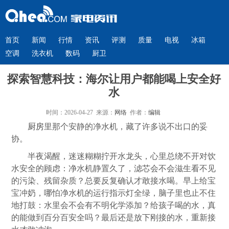
首页
新闻
行情
资讯
评测
质量
电视
冰箱
空调
洗衣机
数码
厨卫
探索智慧科技：海尔让用户都能喝上安全好
水
时间：2026-04-27 来源：
网络
作者：
编辑
厨房
里那个安静的净水机，藏了许多说不出口的妥
协。
半夜渴醒，迷迷糊糊拧开水龙头，心里总绕不开对饮
水安全的顾虑：净水机静置久了，滤芯会不会滋生看不见
的污染、残留杂质？总要反复确认才敢接水喝。早上给宝
宝冲奶，哪怕净水机的运行指示灯全绿，脑子里也止不住
地打鼓：水里会不会有不明化学添加？给孩子喝的水，真
的能做到百分百安全吗？最后还是放下刚接的水，重新接