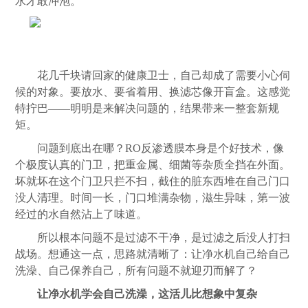
水才敢冲泡。
花几千块请回家的健康卫士，自己却成了需要小心伺
候的对象。要放水、要省着用、换滤芯像开盲盒。这感觉
特拧巴——明明是来解决问题的，结果带来一整套新规
矩。
问题到底出在哪？RO反渗透膜本身是个好技术，像
个极度认真的门卫，把重金属、细菌等杂质全挡在外面。
坏就坏在这个门卫只拦不扫，截住的脏东西堆在自己门口
没人清理。时间一长，门口堆满杂物，滋生异味，第一波
经过的水自然沾上了味道。
所以根本问题不是过滤不干净，是过滤之后没人打扫
战场。想通这一点，思路就清晰了：让净水机自己给自己
洗澡、自己保养自己，所有问题不就迎刃而解了？
让净水机学会自己洗澡，这活儿比想象中复杂