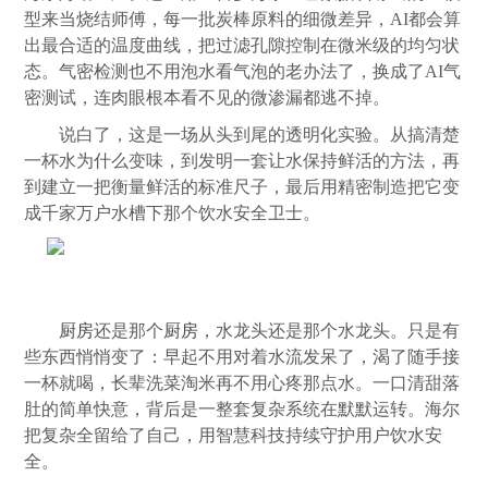
型来当烧结师傅，每一批炭棒原料的细微差异，AI都会算
出最合适的温度曲线，把过滤孔隙控制在微米级的均匀状
态。气密检测也不用泡水看气泡的老办法了，换成了AI气
密测试，连肉眼根本看不见的微渗漏都逃不掉。
说白了，这是一场从头到尾的透明化实验。从搞清楚
一杯水为什么变味，到发明一套让水保持鲜活的方法，再
到建立一把衡量鲜活的标准尺子，最后用精密制造把它变
成千家万户水槽下那个饮水安全卫士。
厨房
还是那个
厨房
，水龙头还是那个水龙头。只是有
些东西悄悄变了：早起不用对着水流发呆了，渴了随手接
一杯就喝，长辈洗菜淘米再不用心疼那点水。一口清甜落
肚的简单快意，背后是一整套复杂系统在默默运转。海尔
把复杂全留给了自己，用智慧科技持续守护用户饮水安
全。