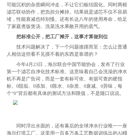
可能沉积的杂质瞬间冲走，不让它们板结固化。同时两根
滤芯联动协作，把负担分摊掉。结果就是滤芯不仅不容易
堵，性能衰减也特别慢。还有长达八年的使用寿命，给足
了家庭煮饭煲汤、洗菜洗水果敞开用的底气。
把标准公开，把工厂摊开，这事才算做到位
技术问题解决了，下一个问题接踵而至：怎么让普通
人相信这些看不见摸不着的东西是靠谱的？
今年4月23日，海尔联合中国节能协会，发布了行业
第一个滤芯自净化技术标准。这意味着自己会洗澡的净水
机不再是广告词，而是一套有标可依、有据可查的硬指
标。0阻垢、0添加、0陈水、0杂质、0衰减、0异味，每
个“0”背后都有具体的测试方法和限值，不是随口说说。
同时浮出水面的，还有幕后的全球净水行业唯一一座
海尔灯塔工厂。这里用一百多万条工艺数据训练出的AI模