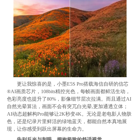
更让我惊喜的是，小墨E5S Pro搭载海信自研的信芯
®AI画质芯片，108bits精控光色，每帧画面都鲜活生动，
色彩亮度也提升了80%，影像细节层次拉满。而且通过AI
自然光晕算法，画面不会有突兀白光晕,更加通透立体；
AI动态超解构Pro能够让2K秒变4K。无论是老电影人物肤
色，还是纪录片里鲜活的绿地蓝天，都能自然本真地展
现，让你感受到跃出屏幕的生命力。
告别反光与刺眼，拥抱极致的舒适视觉