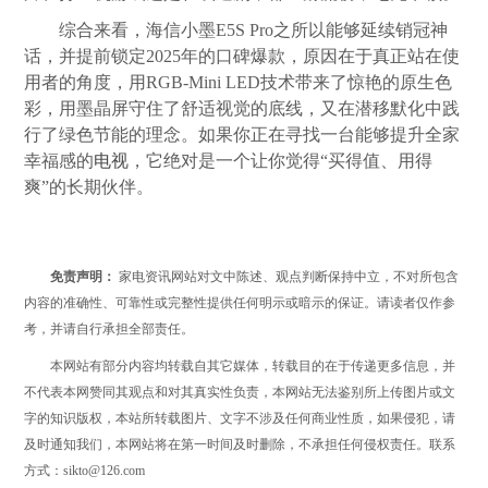
综合来看，海信小墨E5S Pro之所以能够延续销冠神
话，并提前锁定2025年的口碑爆款，原因在于真正站在使
用者的角度，用RGB-Mini LED技术带来了惊艳的原生色
彩，用墨晶屏守住了舒适视觉的底线，又在潜移默化中践
行了绿色节能的理念。如果你正在寻找一台能够提升全家
幸福感的
电视
，它绝对是一个让你觉得“买得值、用得
爽”的长期伙伴。
免责声明：
家电资讯网站对文中陈述、观点判断保持中立，不对所包含
内容的准确性、可靠性或完整性提供任何明示或暗示的保证。请读者仅作参
考，并请自行承担全部责任。
本网站有部分内容均转载自其它媒体，转载目的在于传递更多信息，并
不代表本网赞同其观点和对其真实性负责，本网站无法鉴别所上传图片或文
字的知识版权，本站所转载图片、文字不涉及任何商业性质，如果侵犯，请
及时通知我们，本网站将在第一时间及时删除，不承担任何侵权责任。联系
方式：sikto@126.com