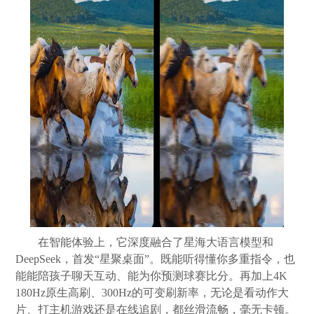
在智能体验上，它深度融合了星海大语言模型和
DeepSeek，首发“星聚桌面”。既能听得懂你多重指令，也
能能陪孩子聊天互动、能为你预测球赛比分。再加上4K
180Hz原生高刷、300Hz的可变刷新率，无论是看动作大
片、打主机游戏还是在线追剧，都丝滑流畅，毫无卡顿。