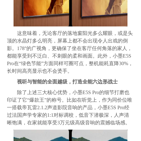
这意味着，无论客厅的落地窗阳光多么耀眼，或是头
顶的水晶灯多么明亮，屏幕上都不会出现令人出戏的倒
影。178°的广视角，更确保了坐在客厅任何角落的家人，
都能享受到不泛白、不刺眼的柔和画面。此外，小墨E5S
Pro在“绿色节能”方面同样可圈可点，整机能耗直降30%，
长时间高亮显示也不会烫手。
视听与智能的全面越级，打造全能六边形战士
除了上述三大核心优势，小墨E5S Pro的细节打磨也
印证了它“爆款王”的称号。比如在听觉上，作为同价位唯
一搭载帝瓦雷2.1.2声道影院音响的产品，小墨E5S Pro经
过法国声学专家的1:1对标调校，低音下潜极深，人声清
晰饱满，在家就能享受3万元级高级音响的震撼临场感。