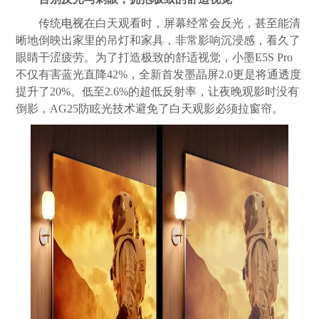
传统
电视
在白天观看时，屏幕经常会反光，甚至能清
晰地倒映出家里的吊灯和家具，非常影响沉浸感，看久了
眼睛干涩疲劳。为了打造极致的舒适视觉，小墨E5S Pro
不仅有害蓝光直降42%，全新首发墨晶屏2.0更是将通透度
提升了20%。低至2.6%的超低反射率，让夜晚观影时没有
倒影，AG25防眩光技术避免了白天观影必须拉窗帘。