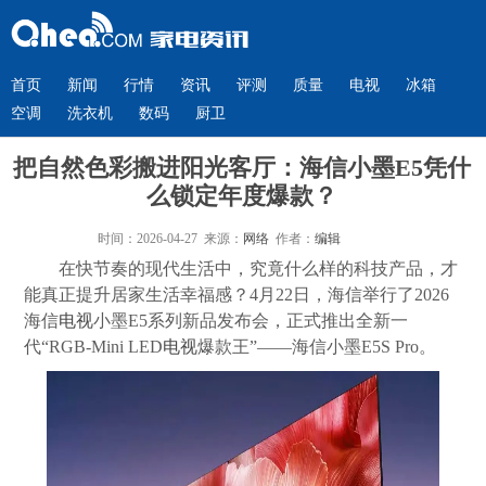
首页
新闻
行情
资讯
评测
质量
电视
冰箱
空调
洗衣机
数码
厨卫
把自然色彩搬进阳光客厅：海信小墨E5凭什
么锁定年度爆款？
时间：2026-04-27 来源：
网络
作者：
编辑
在快节奏的现代生活中，究竟什么样的科技产品，才
能真正提升居家生活幸福感？4月22日，海信举行了2026
海信
电视
小墨E5系列新品发布会，正式推出全新一
代“RGB-Mini LED
电视
爆款王”——海信小墨E5S Pro。