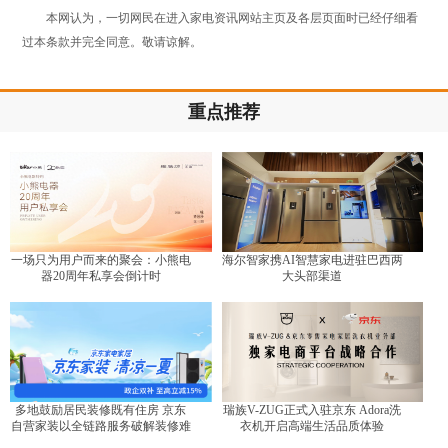
本网认为，一切网民在进入家电资讯网站主页及各层页面时已经仔细看
过本条款并完全同意。敬请谅解。
重点推荐
一场只为用户而来的聚会：小熊电
海尔智家携AI智慧家电进驻巴西两
器20周年私享会倒计时
大头部渠道
多地鼓励居民装修既有住房 京东
瑞族V-ZUG正式入驻京东 Adora洗
自营家装以全链路服务破解装修难
衣机开启高端生活品质体验
题