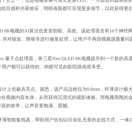
的四十分之一，也使
电视
屏幕可填充更多LED。一方面达到超精密
的炫目感和光晕效应，明暗画面都可呈现更多细节，以此获得更
 8K
电视
的AI算法也更加智能、高效。该处理器含有16个神经
，并对锯齿、降噪等进行修复处理，让用户不再因视频源
质量
问
o 量子点处理器，将三星Neo QLED 8K
电视
提升到一个新的高
每个用户都可以获得的、肉眼可见的影院级画质享受。
设计上也极具亮点。据悉，该产品边框仅为0.8mm，纤薄设计极
放在视频内容本身，从而获得沉浸式的观影体验。而
电视
周围的
声器的效率，让声音更饱满、震撼。
纤薄智能集线器，帮助用户告别以往杂乱无章的走线方式，一体