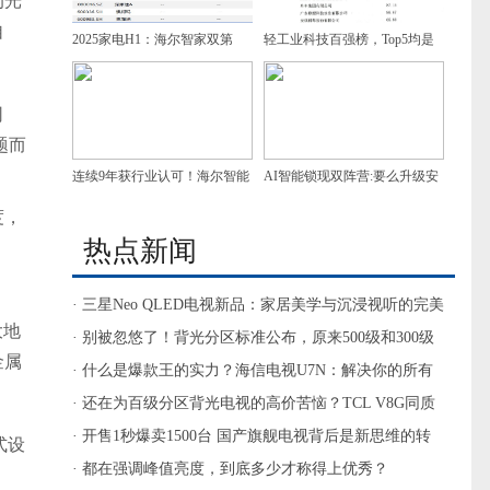
的光
自
2025家电H1：海尔智家双第
轻工业科技百强榜，Top5均是
一，增速领跑
家电企业，谁是第一？
网
题而
连续9年获行业认可！海尔智能
AI智能锁现双阵营:要么升级安
门控获7项葵花奖
防，要么做家庭智慧入口
度，
热点新闻
· 三星Neo QLED电视新品：家居美学与沉浸视听的完美
大地
融合
· 别被忽悠了！背光分区标准公布，原来500级和300级
金属
体验没差距
· 什么是爆款王的实力？海信电视U7N：解决你的所有
影音需求
· 还在为百级分区背光电视的高价苦恼？TCL V8G同质
价更香！
· 开售1秒爆卖1500台 国产旗舰电视背后是新思维的转
式设
变
· 都在强调峰值亮度，到底多少才称得上优秀？