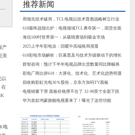
推荐新闻
——
· 用领先技术破局，TCL电视以技术普惠战略树立行业
标杆
· 618最终战报出炉：电视领域TCL勇夺第一，国货全面
霸榜
· 海信100吋世界第一：从吸睛赛场到吸金市场
· 2025上半年彩电业：回暖中高端格局渐显
舰产
完美
· 618彩电市场解析：巨幕普及与技术升级驱动下的增长
与挑战
· 群智咨询：预计下半年电视品牌出货数量同比降幅将
呈现扩大之势
· 彩电厂商比拼618：大屏化、技术化、艺术化趋势明显
光
以
结构升级需保持
· 拟收购彩虹光电30％股份，京东方加码TV面板
，在
· 电视销量下滑 面板价格撑不住了 32-98英寸全面下跌
K
· 华为首款鸿蒙旗舰电视要来了！曝光了这些功能
K
电