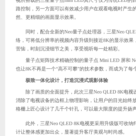
视
所搭载的三星量子点mini LED其尺寸仅为传统LED
路控制，另一方面可以有效减少用户在观看
电视
时产生
然、更精细的画面显示效果。
同时，配合全新的Neo量子点处理器，三星Neo QLED
络，可将低分辨率的视频内容升级到接近8K的显示效果
苦恼，时刻沉浸细节之美，享受视听每一处精彩。
量子点矩阵技术精确控制的量子点 Mini LED 屏和 Ne
也让8K不再是一个“高不可攀”的技术参数，而成为了
极致一体化设计
，
打造沉浸式观影体验
除了画质的全面提升，此次三星Neo QLED 8K
电视
消除了
电视
设备的边框上物理影响，让用户的目光始终
格栅上匠心设计了几千个针孔，可以最大限度的提升扬
此外，三星Neo QLED 8K
电视
更采用升级版可收纳
计让整体感更加出众，显著提升客厅美观与时尚感。