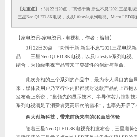
【划重点】：
3月22日20点，“真憾于新 新生不息”2021三星
三星Neo QLED 8K电视，以及Lifestyle系列电视、Micro L
【家电资讯-家电资讯 - 电视机，作者：
编辑
】
3月22日20点，“真憾于新 新生不息”2021三星
电视
新
品——三星Neo QLED 8K
电视
，以及Lifestyle系列
电视
、
结合，为顶级
电视
产品带来了突破性的创新与革命。
此次亮相的三个系列的产品中，最为令人瞩目的当属三星N
来，媒体及用户乃至行业内部都就对这款产品的上市抱
发布会上所说，“集领先的显示技术、半导体芯片控制技术、
系列
电视
满足了消费者更高层次的需求”，也率先开启了
两大创新科技，带来
前所未有的8K画质体验
随着三星Neo QLED 8K
电视
亮相发布会，三星顺势公