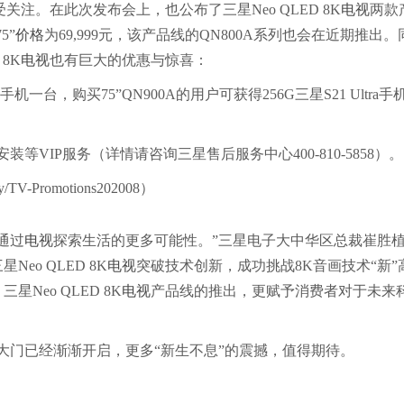
关注。在此次发布会上，也公布了三星Neo QLED 8K
电视
两款
5”
价格
为69,999元，该产品线的QN800A系列也会在近期推出。
8K
电视
也有巨大的优惠与惊喜：
ra手机一台，购买75”QN900A的用户可获得256G三星S21 Ultra手
装等VIP服务（详情请咨询三星售后服务中心400-810-5858）。
y/TV-Promotions202008）
通过
电视
探索生活的更多可能性。”三星电子大中华区总裁崔胜
o QLED 8K
电视
突破技术创新，成功挑战8K音画技术“新”
Neo QLED 8K
电视
产品线的推出，更赋予消费者对于未来
大门已经渐渐开启，更多“新生不息”的震撼，值得期待。