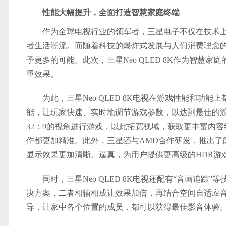
性能大幅提升
，
全面打造智慧家庭终端
作为全球
电视
行业的领军者，三星电子不仅在技术
者生活潮流。而随着科技的爆炸式发展与人们消费理念
予更多的可能。此次，三星Neo QLED 8K作为智
重效果。
为此，三星Neo QLED 8K
电视
在游戏性能和功能上都
能，让玩家快速、实时地调节游戏参数，以达到最佳的游
32：9的视角进行游戏，以此拓宽视域，获取更丰富内
作都更加精准。此外，三星还与AMD合作研发，推出了
显示效果更加清晰、逼真，为用户提供更高级的HDR游
同时，三星Neo QLED 8K
电视
还配有“音画追踪”
决方案，二者相辅相成让效果加倍，再结合空间自适应
导，让家中各个位置的成员，都可以获得最佳
影音
体验