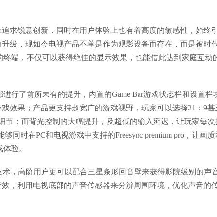
上追求锐意创新，同时在用户体验上也有着高度的敏感性，始终
的升级，现如今
电视
产品不单是作为观影设备而存在，而是被时
慧家庭的终端，不仅可以获得绝佳的显示效果，也能借此达到家庭互动
进行了前所未有的提升，内置的Game Bar游戏状态栏和设置栏
戏效果；产品更支持超宽广的游戏视野，玩家可以选择21：9甚
容细节；而背光控制的大幅提升，及超低的输入延迟，让玩家每次
能够同时在PC和
电视
游戏中支持的Freesync premium pro，让画
戏体验。
等技术，高阶用户更可以配合三星条形回音壁来获得影院级别的声
音效，利用
电视
底部的声音传感器来分辨周围环境，优化声音的
。