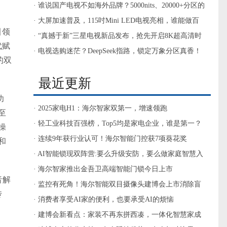
· 谁说国产电视不如海外品牌？5000nits、20000+分区的
电视你见过没？
· 大屏加速普及，115吋Mini LED电视亮相，谁能做百
引领
吋以上第一品牌？
· “真撼于新”三星电视新品发布，抢先开启8K超高清时
代赋
代大门
· 电视选购迷茫？DeepSeek指路，锁定万象分区真香！
的双
最近更新
功
· 2025家电H1：海尔智家双第一，增速领跑
至
· 轻工业科技百强榜，Top5均是家电企业，谁是第一？
操
· 连续9年获行业认可！海尔智能门控获7项葵花奖
质和
· AI智能锁现双阵营:要么升级安防，要么做家庭智慧入
口
· 海尔智家推出金吾卫高端智能门锁今日上市
音解
· 监控有死角！海尔智能双目摄像头建博会上市消除盲
传
区
· 消费者享受AI家的便利，也要承受AI的烦恼
· 建博会新看点：家装不再东拼西凑，一体化智慧家成