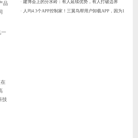
主流
· 建博会上的分水岭：有人延续优势，有人打破边界
产品
· 人均4.3个APP控制家！三翼鸟帮用户卸载APP，因为1
同
个就够
机一
植在
高
科技