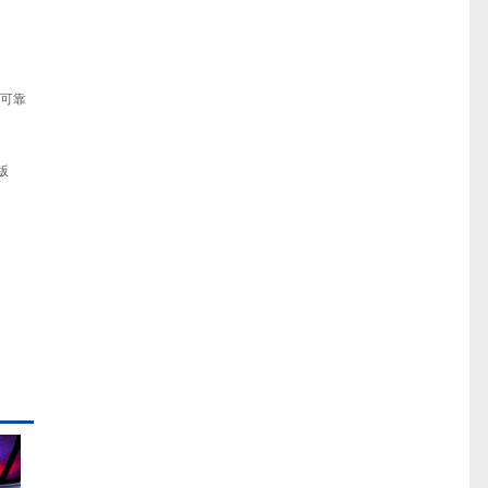
、可靠
版