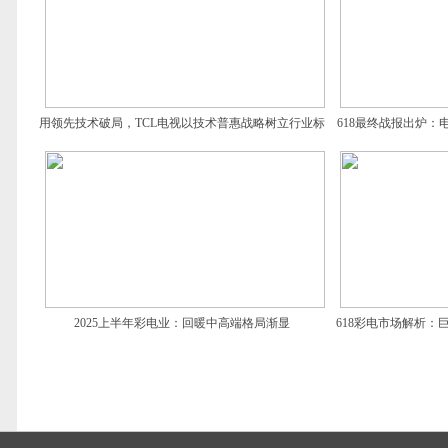
用领先技术破局，TCL电视以技术普惠战略树立行业标
618最终战报出炉：
杆
2025上半年彩电业：回暖中高端格局渐显
618彩电市场解析