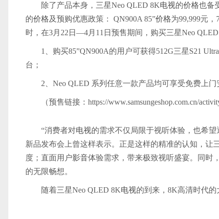
除了产品本身，三星Neo QLED 8K
电视
的
价格
也备受
的
价格
及预购优惠政策： QN900A 85”
价格
为99,999元，7
时，在3月22日—4月11日预售期间，购买三星Neo QLED 
1、购买85”QN900A的用户可获得512G三星S21 Ult
台；
2、Neo QLED 系列任意一款产品均可享受免费上门安
（预售链接：https://www.samsungeshop.com.cn/activit
“消费者对
电视
的需求不仅局限于视听体验，也希望
新品发布会上曾这样表示。正是这样的精准的认知，让三星Ne
度；直面用户
影音
体验需求，带来极致视听盛宴。同时，三星
的无限畅想。
随着三星Neo QLED 8K
电视
的到来，8K高清时代的