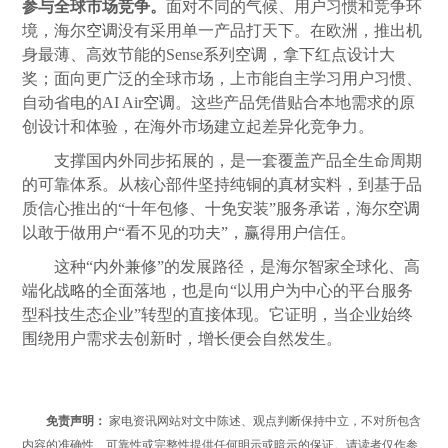
参与全球市场竞争。
面对不同的气候、用户习惯和竞争环
境，海尔
空调
没有采用单一产品打天下。在欧洲，推出机
身最薄、高效节能的Sense系列
空调
，拿下红点设计大
奖；面向更广泛的全球市场，上市能自主学习用户习惯、
自动省电的AI Air
空调
。这些产品凭借贴合本地需求的原
创设计和体验，在海外市场建立起差异化竞争力。
支撑国内外同步拓展的，是一套覆盖产品全生命周期
的可靠体系。从核心部件坚持纯铜的真材实料，到基于品
质信心推出的“十年包修、十免安装”服务承诺，海尔
空调
以敢于做用户“看不见的功夫”，赢得用户信任。
这种“内外兼修”的发展路径，是海尔智家全球化、高
端化战略的全面落地，也是向“以用户为中心的平台服务
型科技生态企业”转型的直接体现。它证明，当企业始终
围绕用户需求去创新时，增长便会自然发生。
免责声明：
家电资讯网站对文中陈述、观点判断保持中立，不对所包含
内容的准确性、可靠性或完整性提供任何明示或暗示的保证。请读者仅作参