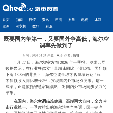
首页
新闻
行情
资讯
评测
质量
电视
冰箱
空调
洗衣机
数码
厨卫
既要国内争第一，又要国外争高低，海尔空
调率先做到了
时间：2026-04-29 来源：
网络
作者：
编辑
4 月 27 日，海尔智家发布 2026 年一季报。奥维云网
数据显示，在行业整体零售量增速同比下滑1.8%、零售额
下滑 13.8%的背景下，海尔
空调
全球零售量增速达 5%、
零售额收入同比增长2%，实现国内外市场双突破。这一
成绩，正是依托智慧家庭战略，对国内外市场同步发力的
结果。
在国内，海尔
空调
瞄准健康、高端两大方向，全力冲
击行业第一。
一季度推出的海尔洗空气
空调
，因一键净