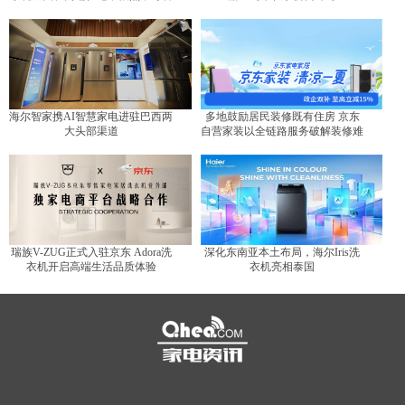
代？
海尔智家携AI智慧家电进驻巴西两
多地鼓励居民装修既有住房 京东
大头部渠道
自营家装以全链路服务破解装修难
题
瑞族V-ZUG正式入驻京东 Adora洗
深化东南亚本土布局，海尔Iris洗
衣机开启高端生活品质体验
衣机亮相泰国