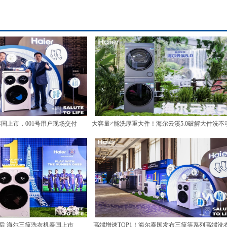
国上市，001号用户现场交付
大容量≠能洗厚重大件！海尔云溪5.0破解大件洗不
题
台后 海尔三筒洗衣机泰国上市
高端增速TOP1！海尔泰国发布三筒等系列高端洗