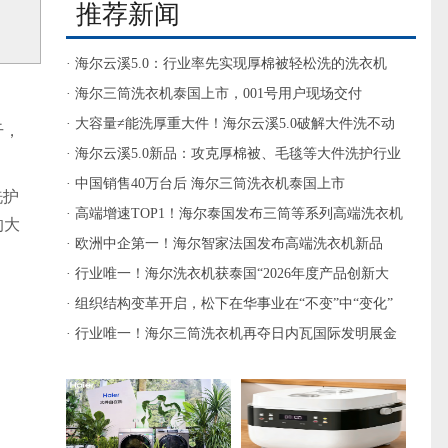
推荐新闻
· 海尔云溪5.0：行业率先实现厚棉被轻松洗的洗衣机
· 海尔三筒洗衣机泰国上市，001号用户现场交付
· 大容量≠能洗厚重大件！海尔云溪5.0破解大件洗不动
干，
难题
· 海尔云溪5.0新品：攻克厚棉被、毛毯等大件洗护行业
难题
· 中国销售40万台后 海尔三筒洗衣机泰国上市
洗护
· 高端增速TOP1！海尔泰国发布三筒等系列高端洗衣机
的大
· 欧洲中企第一！海尔智家法国发布高端洗衣机新品
· 行业唯一！海尔洗衣机获泰国“2026年度产品创新大
奖”
· 组织结构变革开启，松下在华事业在“不变”中“变化”
· 行业唯一！海尔三筒洗衣机再夺日内瓦国际发明展金
奖