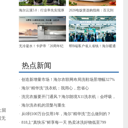
海尔云溪5.0：行业率先实现厚
2026电饭煲选购指南：百元到
棉被轻松洗的洗衣机
千元，专业解读高性价比选择
无冷凝水！卡萨帝「20周年纪
帮B端客户省人省钱！海尔暖通
念款」热水器·致境V8上市
商用发布“无人值守”供热方案
热点新闻
· 创造新增量市场！海尔衣联网布局洗鞋场景增幅327%
· 海尔“精华洗”洗衣机：我用心，您省心
· 洗完衣服要开门通风？海尔朗境X11洗衣机：会呼吸，
防异味
· 海尔洗衣机的涅槃与重生
上留
· 从0到100万台仅用1年，海尔“精华洗”怎么做到的？
因无
· 818上“真快乐”鲜享每一天 热卖冰洗好物低至799