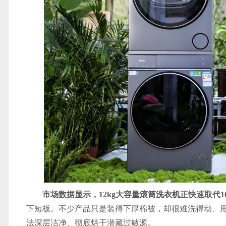
市场数据显示，12kg大容量滚筒
洗衣机
正快速取代1
下短板。不少产品只是装得下厚棉被，却很难洗得动、
法深层洁净、彻底烘干潜藏过敏源。