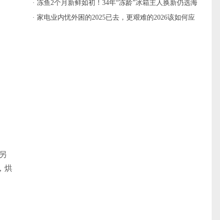
方案
· 冻鱼2个月新鲜如初！34年“冻龄”冰箱主人换新仍选海
尔
· 家电业内忧外困的2025已去，更艰难的2026该如何应
对？
另
，烘