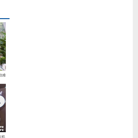
动难
衣机