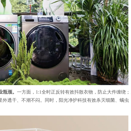
业瓶颈。
一方面，1:1全时正反转有效抖散衣物，防止大件缠绕；
确保里外透干、不潮不闷。同时，阳光净护科技有效杀灭细菌、螨虫