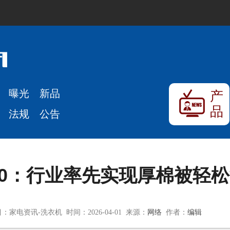
曝光
新品
产
品
法规
公告
.0：行业率先实现厚棉被轻
：家电资讯-洗衣机 时间：2026-04-01 来源：
网络
作者：
编辑