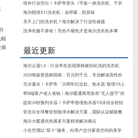
· 填补行业空白！卡萨帝牵头《平嵌一体洗衣机、干衣
不
机》标准
· 海尔朗境X11洗衣机：会呼吸，防异味
· 关不上门的洗衣机？海尔解决了行业性难题
升
· 洗净衣服不算啥！亮色不褪色才是海尔洗衣机本事
低幅
业顽
最近更新
· 海尔云溪5.0：行业率先实现厚棉被轻松洗的洗衣机
· 2026电饭煲选购指南：百元到千元，专业解读高性价
比选择
· 无冷凝水！卡萨帝「20周年纪念款」热水器·致境V8上
市
· 帮B端客户省人省钱！海尔暖通商用发布“无人值守”供
热方案
· 提前26秒预判水温！卡萨帝致境热水器V8沐浴全程恒
温
· 安吉尔全球餐饮智能净水解决方案，国际认证赋能餐
饮品牌出海布局
· 海尔大暖通供热展多方案精准解决痛点
· 小吉空调以“双十”服务，向用户交付家居空间的美学