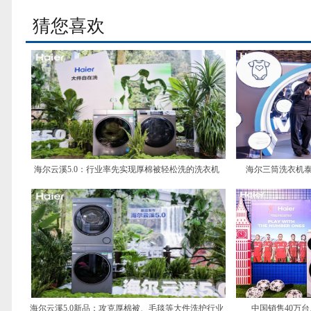
猜您喜欢
海尔云溪5.0：行业率先实现厚棉被轻松洗的洗衣机
海尔三筒洗衣机泰
海尔云溪5.0新品：攻克厚棉被、毛毯等大件洗护行业
中国销售40万