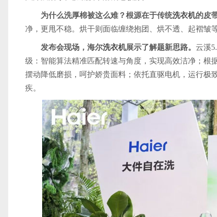
为什么洗厚棉被这么难？根源在于传统
洗衣机
的皮
净，更甩不稳。烘干则面临缠绕抱团、烘不透、起褶皱
发布会现场，海尔
洗衣机
展示了解题新思路。
云溪5.
级：智能算法精准匹配转速与角度，实现高效洁净；根
摆动降低磨损，呵护娇贵面料；依托直驱电机，运行极
疾。