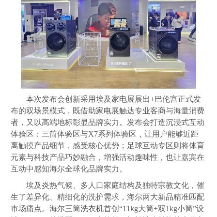
本次发布会创新采用埃及
家电
展展出+巴伦宫正式发
布的双场景模式，既借助
家电
展触达专业客商与海量消费
者，又以高端地标彰显品牌实力。发布会打造沉浸式互动
体验区：三筒体验区与X7系列体验区，让用户能够近距
离触摸产品细节，感受核心优势；足球互动专区则将体育
元素与科技产品巧妙融合，增强活动趣味性，也让嘉宾在
互动中感知海尔全球化品牌实力。
埃及炎热气候、多人口家庭结构及独特宗教文化，催
生了差异化、精细化的洗护需求，海尔两大新品精准匹配
市场痛点。海尔三筒
洗衣机
首创“11kg大筒+双1kg小筒”设