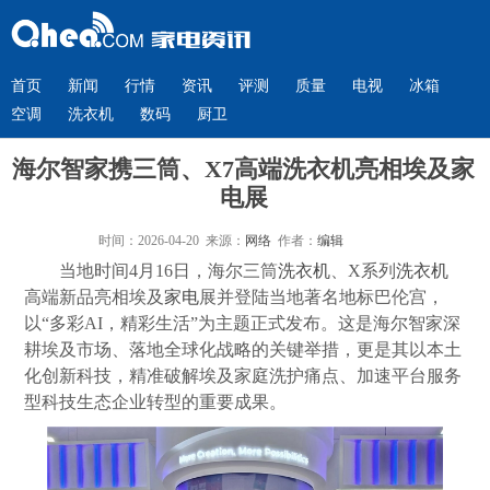
首页
新闻
行情
资讯
评测
质量
电视
冰箱
空调
洗衣机
数码
厨卫
海尔智家携三筒、X7高端洗衣机亮相埃及家
电展
时间：2026-04-20 来源：
网络
作者：
编辑
当地时间4月16日，海尔三筒
洗衣机
、X系列
洗衣机
高端新品亮相埃及
家电
展并登陆当地著名地标巴伦宫，
以“多彩AI，精彩生活”为主题正式发布。这是海尔智家深
耕埃及市场、落地全球化战略的关键举措，更是其以本土
化创新科技，精准破解埃及家庭洗护痛点、加速平台服务
型科技生态企业转型的重要成果。