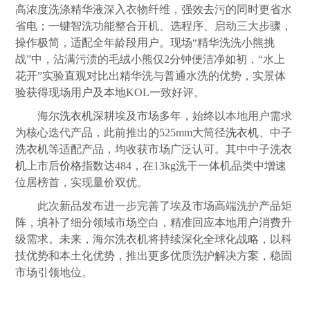
高浓度洗涤精华液深入衣物纤维，强效去污的同时更省水
省电；一键智洗功能整合开机、选程序、启动三大步骤，
操作极简，适配全年龄段用户。现场“精华洗洗小熊挑
战”中，沾满污渍的毛绒小熊仅2分钟便洁净如初，“水上
花开”实验直观对比出精华洗与普通水洗的优势，实景体
验获得现场用户及本地KOL一致好评。
海尔
洗衣机
深耕埃及市场多年，始终以本地用户需求
为核心迭代产品，此前推出的525mm大筒径
洗衣机
、中子
洗衣机
等适配产品，均收获市场广泛认可。其中中子
洗衣
机
上市后
价格
指数达484，在13kg洗干一体机品类中增速
位居榜首，实现量价双优。
此次新品发布进一步完善了埃及市场高端洗护产品矩
阵，填补了细分领域市场空白，精准回应本地用户消费升
级需求。未来，海尔
洗衣机
将持续深化全球化战略，以科
技优势和本土化优势，推出更多优质洗护解决方案，稳固
市场引领地位。