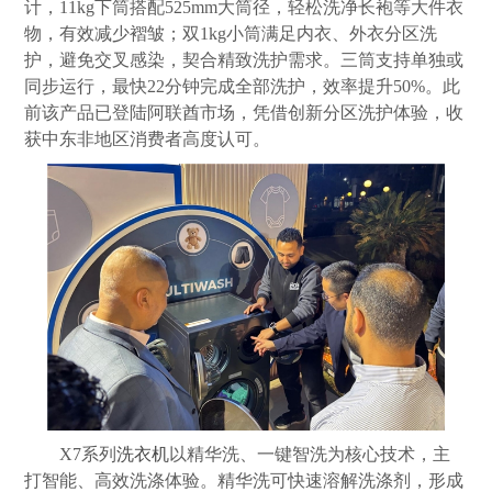
计，11kg下筒搭配525mm大筒径，轻松洗净长袍等大件衣
物，有效减少褶皱；双1kg小筒满足内衣、外衣分区洗
护，避免交叉感染，契合精致洗护需求。三筒支持单独或
同步运行，最快22分钟完成全部洗护，效率提升50%。此
前该产品已登陆阿联酋市场，凭借创新分区洗护体验，收
获中东非地区消费者高度认可。
X7系列
洗衣机
以精华洗、一键智洗为核心技术，主
打智能、高效洗涤体验。精华洗可快速溶解洗涤剂，形成