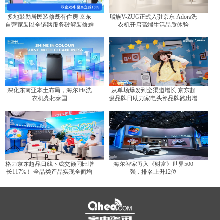
多地鼓励居民装修既有住房 京东
瑞族V-ZUG正式入驻京东 Adora洗
自营家装以全链路服务破解装修难
衣机开启高端生活品质体验
题
深化东南亚本土布局，海尔Iris洗
从单场爆发到全渠道增长 京东超
衣机亮相泰国
级品牌日助力家电头部品牌跑出增
长曲线
格力京东超品日线下成交额同比增
海尔智家再入《财富》世界500
长117%！ 全品类产品实现全面增
强，排名上升12位
长