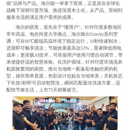
级”品牌与产品。海尔能一举拿下双奖，正是其在全球化
战略下深耕印度市场、推进深度本土化，从产品、营销到
服务全流程满足用户需求的成果。
海尔的获奖，首先在于“懂用户”。针对印度多数地区
常年高温、电价跨度大等痛点，海尔推出Gravity系列
空
调
：可在60℃极端高温环境下稳定运行，10秒快速制冷，
进屋即可畅享清凉；节能效果最高达53%，显著降低用电
成本；更搭载AI技术，可依据用户使用习惯自动调节，带
来便捷舒适的智慧体验。在洗护领域，针对印度市场
洗衣
机
面板繁琐的困扰，推出当地唯一配备彩色触控屏的机
型，操作简单直观，色彩设计也贴合当地审美；关机状态
下长按3秒即可启动智慧洗，瞬间匹配最佳洗涤方案，适
配快节奏生活，上市75天销量破万。