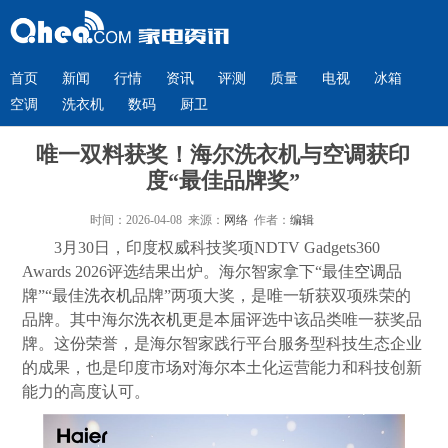
首页
新闻
行情
资讯
评测
质量
电视
冰箱
空调
洗衣机
数码
厨卫
唯一双料获奖！海尔洗衣机与空调获印
度“最佳品牌奖”
时间：2026-04-08 来源：
网络
作者：
编辑
3月30日，印度权威科技奖项NDTV Gadgets360
Awards 2026评选结果出炉。海尔智家拿下“最佳
空调
品
牌”“最佳
洗衣机
品牌”两项大奖，是唯一斩获双项殊荣的
品牌。其中海尔
洗衣机
更是本届评选中该品类唯一获奖品
牌。这份荣誉，是海尔智家践行平台服务型科技生态企业
的成果，也是印度市场对海尔本土化运营能力和科技创新
能力的高度认可。