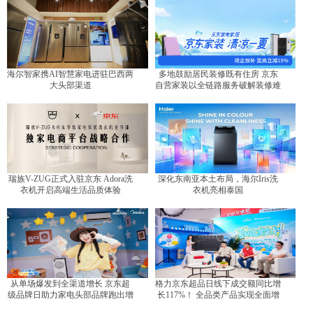
海尔智家携AI智慧家电进驻巴西两
多地鼓励居民装修既有住房 京东
大头部渠道
自营家装以全链路服务破解装修难
题
瑞族V-ZUG正式入驻京东 Adora洗
深化东南亚本土布局，海尔Iris洗
衣机开启高端生活品质体验
衣机亮相泰国
从单场爆发到全渠道增长 京东超
格力京东超品日线下成交额同比增
级品牌日助力家电头部品牌跑出增
长117%！ 全品类产品实现全面增
长曲线
长