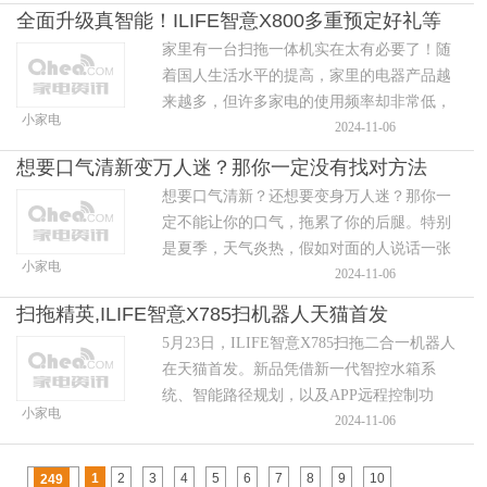
一款智能门锁，这些麻烦事都能通通搞定！
全面升级真智能！ILIFE智意X800多重预定好礼等
那么，智能锁
家里有一台扫拖一体机实在太有必要了！随
你来
着国人生活水平的提高，家里的电器产品越
来越多，但许多家电的使用频率却非常低，
小家电
不仅白白浪费了很多银子，还特别占地儿。
2024-11-06
而扫地拖地却是每天都要做的家务，如果有
想要口气清新变万人迷？那你一定没有找对方法
一台靠
想要口气清新？还想要变身万人迷？那你一
定不能让你的口气，拖累了你的后腿。特别
是夏季，天气炎热，假如对面的人说话一张
小家电
嘴，把你熏个了个跟头，你会不会觉得，整
2024-11-06
个人都不好了？据悉，冲牙器是比较新的一
扫拖精英,ILIFE智意X785扫机器人天猫首发
种口腔清洁器具
5月23日，ILIFE智意X785扫拖二合一机器人
在天猫首发。新品凭借新一代智控水箱系
统、智能路径规划，以及APP远程控制功
小家电
能，提供覆盖率高、清洁力强、操作便捷等
2024-11-06
特点，为用户带来全新的智能扫拖二合一体
验。升
1
2
3
4
5
6
7
8
9
10
249