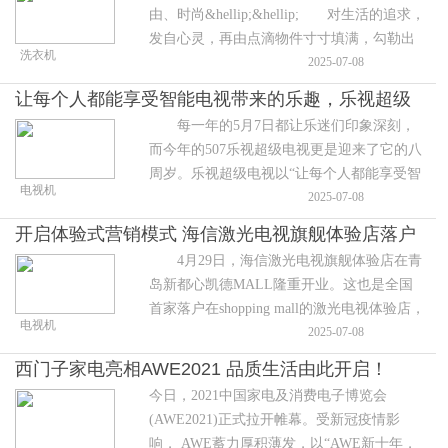
由、时尚&hellip;&hellip; 对生活的追求，
发自心灵，再由点滴物件寸寸填满，勾勒出
洗衣机
我们憧憬的轮廓。家居的一方天地，便是我
2025-07-08
们的芥子须弥。在物质产品极大丰富
让每个人都能享受智能电视带来的乐趣，乐视超级
每一年的5月7日都让乐迷们印象深刻，
电视8岁啦！
而今年的507乐视超级电视更是迎来了它的八
周岁。乐视超级电视以“让每个人都能享受智
电视机
能电视带来的乐趣”为主题，官宣了8周年相
2025-07-08
关的庆典活动，
开启体验式营销模式 海信激光电视旗舰体验店落户
4月29日，海信激光电视旗舰体验店在青
shopping mall
岛新都心凯德MALL隆重开业。这也是全国
首家落户在shopping mall的激光电视体验店，
电视机
不仅让用户零距离感受到激光电视技术的最
2025-07-08
新发展成果，更拉开了海信激
西门子家电亮相AWE2021 品质生活由此开启！
今日，2021中国家电及消费电子博览会
(AWE2021)正式拉开帷幕。受新冠疫情影
响， AWE蓄力厚积薄发，以“AWE新十年，