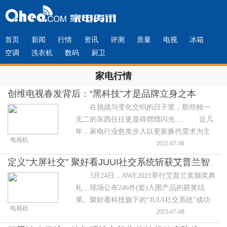
首页
新闻
行情
资讯
评测
质量
电视
冰箱
空调
洗衣机
数码
厨卫
家电行情
创维电视春发背后：“黑科技”才是品牌立身之本
在挑战与变化交织的日子里，那些独一
无二的东西往往更显得熠熠闪光..... 近几
年，家电行业愈发步入以更新换代需求为主
电视机
的存量市场，加上2020年疫情带来的供需、
2025-07-08
渠道、营销模式等多维度剧变
定义“大屏社交” 聚好看JUUI社交系统斩获艾普兰智
3月24日，AWE2021举行艾普兰奖颁奖典
能科技奖
礼，现场公布246件(套)入围产品的获奖结
果。聚好看科技旗下的“JUUI社交系统”成功
电视机
斩获智能科技奖，成为本届艾普兰唯一一个
2025-07-08
获奖的、也是AWE艾