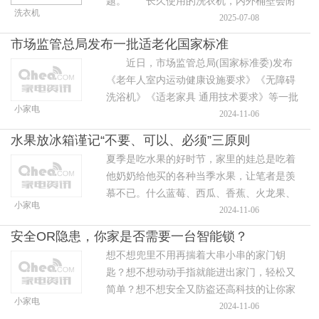
题。 长久使用的洗衣机，内外桶壁会附
洗衣机
着污渍，滋生细菌，造成衣物的二次污染;家
2025-07-08
中有孩子的，为防止损伤肌肤，儿童衣物需
市场监管总局发布一批适老化国家标准
近日，市场监管总局(国家标准委)发布
《老年人室内运动健康设施要求》《无障碍
洗浴机》《适老家具 通用技术要求》等一批
小家电
适老化国家标准，为实施积极应对人口老龄
2024-11-06
化国家战略提供标准助力。
水果放冰箱谨记“不要、可以、必须”三原则
夏季是吃水果的好时节，家里的娃总是吃着
他奶奶给他买的各种当季水果，让笔者是羡
慕不已。什么蓝莓、西瓜、香蕉、火龙果、
小家电
哈密瓜、葡萄等，天天吃的不重样，比他老
2024-11-06
母亲滋润多了。不过，夏季因为天气热的原
安全OR隐患，你家是否需要一台智能锁？
因，很
想不想兜里不用再揣着大串小串的家门钥
匙？想不想动动手指就能进出家门，轻松又
简单？想不想安全又防盗还高科技的让你家
小家电
里古板的门锁大变身？其实，只需要采购上
2024-11-06