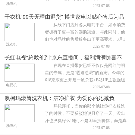
洗衣机
智竞未来”为主题，引领家电与消费电子市场
2025-07-08
高端化、智能化的技术发
干衣机“99天无理由退货” 博世家电以贴心售后为品
从线下门店到各大电商平台，如今消费
质生活保驾护航
者拥有了更丰富的选购渠道。与此同时，他
们也对品牌的售后服务出了更高要求。3月1
洗衣机
日至3月31日，博世家电推出了干衣机“99天
2025-07-08
无理由退货”活动，让
长虹电视“总裁价到”京东直播间，福利满满惊喜不
在现在直播带货已经不仅仅是网红与明
断!
星的专属，更是"霸道总裁"的新宠。今年的
618京东更是开启一波总裁+B站UP主强强组
电视机
合的直播形式，随着京东"总裁价到"活动的
2025-07-08
开启，已经有不少观看直播的网友
澳柯玛滚筒洗衣机：洁净护衣 为爱你的她减负
拜托拜托，当你的那个她让你把衣服洗
了的时候，不要反驳她说只穿了一天、没出
汗也没臭好么!她可不是闲着折腾你，而是真
洗衣机
心考虑你的健康。你要是懒得手洗或者心疼
2025-07-08