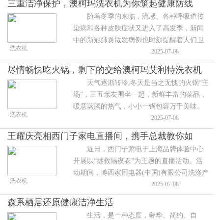
三重洁净保护，澳柯玛洗衣机为你筑起健康防线
随着冬季的来临，流感、各种呼吸道传
染病和各种皮肤症状又进入了高发季，新闻
中的新冠肺炎散发病例也时刻提醒着人们卫
洗衣机
生防护的重要性。 在常态化疫情防控当
2025-07-08
中，人们的健康防护意识依然高
尽情畅快吃火锅，剩下的交给澳柯玛艾利特洗衣机
天气逐渐转冷,冬天是当之无愧的火锅“主
场”，三五亲友围坐一起，新鲜丰富的菜品，
暖意蒸腾的热气，小小一锅包容万千美味。
洗衣机
美食暖胃的同时，人与人的距离也被拉得更
2025-07-08
近。天气太冷，就想去
王耀庆亮相西门子家电直播间，携手总裁教你如
近日，西门子家电于上海品牌体验中心
何“拯救隔夜衣”
开展以“拯救隔夜衣”为主题的直播活动。活
动期间，博西家用电器(中国)有限公司洗涤产
洗衣机
品事业部副总裁李智先生(Mr. Daegal Ritz)搭
2025-07-08
档著名演员
森系栖居还原健康洁净生活
生活，是一种态度，奢华、简约、自