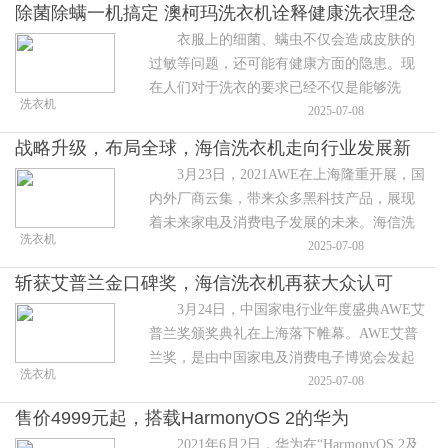
她，那就送她一款澳柯玛滚筒洗衣
除菌除螨一机搞定 澳柯玛洗衣机诠释健康洗衣理念
衣服上的细菌、螨虫不仅会造成皮肤的
过敏等问题，还可能有健康方面的隐患。现
在人们对于洗衣的要求已经不仅是能够洗
洗衣机
净，而是希望在洗衣服的过程中进行杀菌、
2025-07-08
除螨的工作，让衣物更加洁净健康
战略升级，布局全球，海信洗衣机走向行业发展新
3月23日，2021AWE在上海隆重开展，国
赛道
内外厂商云集，带来众多黑科技产品，展现
着未来家电及消费电子发展的未来。海信洗
洗衣机
衣机也携“家庭健康洗护解决方案”震撼亮
2025-07-08
相，并推出了海信健康洗
斩获艾普兰金口碑奖，海信洗衣机再获大众认可
3月24日，中国家电行业年度盛典AWE艾
普兰奖颁奖典礼在上海落下帷幕。AWE艾普
兰奖，是由中国家电及消费电子博览会发起
洗衣机
的，国内最具公信力的产品评选表彰活动，
2025-07-08
素来有“全球智慧生活领域奥
售价4999元起，搭载HarmonyOS 2的华为
2021年6月2日，华为在“HarmonyOS 2及
MatePad Pro上市