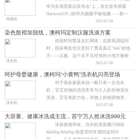
华为全场景新品发布会”上，首次发布搭载
HarmonyOS 2的华为旗舰平板电脑——新一
电视机
代华为MatePad Pro ，同时亮相的还有第二代
2025-07-08
HUAWEI
染色散褶加脱线，澳柯玛定制汉服洗涤方案
前段时间曹县走红网络，在跟风调侃同
时，很多网友也注意到了曹县真正“666”的地
方——汉服。这个名不见经传的小地方被称
洗衣机
为中国淘宝村，并且已闷声占据了全国1/3的
2025-07-08
汉服
呵护母婴健康，澳柯玛“小黄鸭”洗衣机闪亮登场
对于很多家庭来说一般只有一台洗衣
机，宝宝衣物的清洗常常与大人的衣物混合
洗涤。宝宝免疫力低，衣物上的残留物质，
洗衣机
会伤及婴儿的皮肤，对婴儿的健康产生潜在
2025-07-08
的威胁。 此外，为了让宝宝的衣物
大容量、健康冰洗成主流，苏宁万人抢冰洗999元
冰箱食物串味，洗衣机里面藏污纳垢
起
&hellip;&hellip;你是否经常遇到这些问