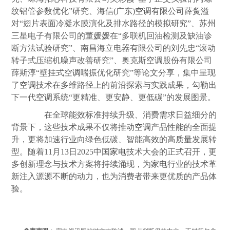
纹铝管参数优化”研究、海信(广东)
空调
有限公司薛夤溢
对“翅片表面冷凝水膜演化及排水路径的模拟研究”、苏州
三星电子有限公司的董媛媛在“多联机回油检测及缺油诊
断方法试验研究”、南昌海立电器有限公司的刘先忠“滚动
转子式压缩机噪声改善研究”、奥克斯
空调
股份有限公司
薛斯淳“壁挂式
空调
喘振优化研究”等论文分享，集中呈现
了
空调
技术在多维路径上的前沿探索与实践成果，勾勒出
下一代
空调
系统“更精准、更安静、更低碳”的发展图景。
在全球能效标准持续升级、消费需求日益细分的
背景下，这些技术成果不仅将推动
空调
产品性能的全面提
升，更将加速行业向绿色低碳、智能高效的高
质量
发展转
型。随着11月13日2025中国
家电
技术大会的正式召开，更
多创新理念与技术方案将持续涌现，为
家电
行业的技术革
新注入源源不断的动力，也为消费者带来更优质的产品体
验。