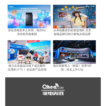
高立减15%
体验
深化东南亚本土布局，海尔Iris
从单场爆发到全渠道增长 京东
洗衣机亮相泰国
超级品牌日助力家电头部品牌
跑出增长曲线
格力京东超品日线下成交额同
海尔智家再入《财富》世界500
比增长117%！ 全品类产品实现
强，排名上升12位
全面增长