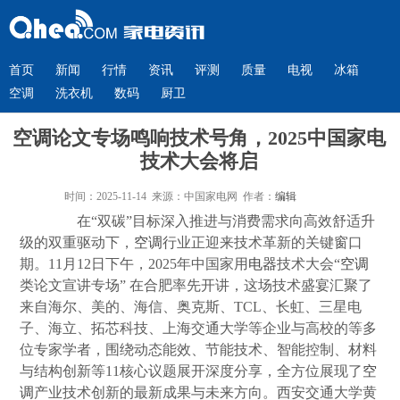
首页
新闻
行情
资讯
评测
质量
电视
冰箱
空调
洗衣机
数码
厨卫
空调论文专场鸣响技术号角，2025中国家电
技术大会将启
时间：2025-11-14 来源：中国家电网 作者：
编辑
在“双碳”目标深入推进与消费需求向高效舒适升
级的双重驱动下，
空调
行业正迎来技术革新的关键窗口
期。11月12日下午，2025年中国家用
电器
技术大会“
空调
类论文宣讲专场” 在合肥率先开讲，这场技术盛宴汇聚了
来自海尔、美的、海信、奥克斯、TCL、长虹、三星电
子、海立、拓芯科技、上海交通大学等企业与高校的等多
位专家学者，围绕动态能效、节能技术、智能控制、材料
与结构创新等11核心议题展开深度分享，全方位展现了
空
调
产业技术创新的最新成果与未来方向。西安交通大学黄