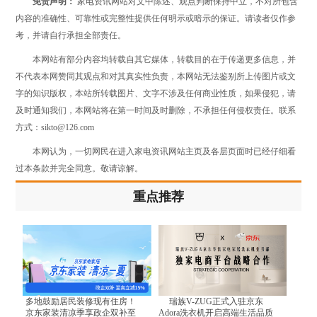
免责声明：
家电资讯网站对文中陈述、观点判断保持中立，不对所包含
内容的准确性、可靠性或完整性提供任何明示或暗示的保证。请读者仅作参
考，并请自行承担全部责任。
本网站有部分内容均转载自其它媒体，转载目的在于传递更多信息，并
不代表本网赞同其观点和对其真实性负责，本网站无法鉴别所上传图片或文
字的知识版权，本站所转载图片、文字不涉及任何商业性质，如果侵犯，请
及时通知我们，本网站将在第一时间及时删除，不承担任何侵权责任。联系
方式：sikto@126.com
本网认为，一切网民在进入家电资讯网站主页及各层页面时已经仔细看
过本条款并完全同意。敬请谅解。
重点推荐
多地鼓励居民装修现有住房！
瑞族V-ZUG正式入驻京东
京东家装清凉季享政企双补至
Adora洗衣机开启高端生活品质