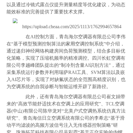
以及通过冷镜式露点仪提升测量精度等优化建议，为动态
能效标准的完善提供了重要技术支撑。
在AI控制方面，青岛海尔
空调
器有限总公司李伟
在“基于模型预测控制算法的
家用
空调
控制系统”中介绍，
通过递归神经网络构建房间负荷预测模型，结合多目标优
化策略，实现了压缩机频率的精准调控。四川长虹
空调
有
限公司李越峰团队提出的“制冷剂含量AI识别方法”，通过
采集系统运行参数并利用瑞萨RAI工具、SVM算法以及嵌
入AI芯片等，实现了对缺氟状态的全范围高精度识别，也
为
空调
系统的自我诊断与智能运维开辟了新路径。
此外，还有青岛海尔
空调
器有限总公司崔文娟带
来的“高效节能舒适技术在
空调
上的应用研究”、TCL
空调
器(中山)有限公司陈华龙对“北美户式
空调
热系统仿真方法
研究”、青岛海信日立
空调
系统有限公司的李希志“基于滑
动平均滤波的高频方波信号注入无传感器控制策略”研
究、珠海拓芯科技有限公司吴彩霞“基于正交实验的内螺