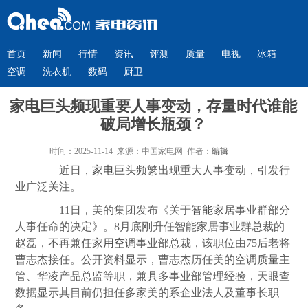
首页
新闻
行情
资讯
评测
质量
电视
冰箱
空调
洗衣机
数码
厨卫
家电巨头频现重要人事变动，存量时代谁能
破局增长瓶颈？
时间：2025-11-14 来源：中国家电网 作者：
编辑
近日，
家电
巨头频繁出现重大人事变动，引发行
业广泛关注。
11日，美的集团发布《关于
智能家居
事业群部分
人事任命的决定》。8月底刚升任智能家居事业群总裁的
赵磊，不再兼任
家用
空调
事业部总裁，该职位由75后老将
曹志杰接任。公开资料显示，曹志杰历任美的
空调
质量
主
管、华凌产品总监等职，兼具多事业部管理经验，天眼查
数据显示其目前仍担任多家美的系企业法人及董事长职