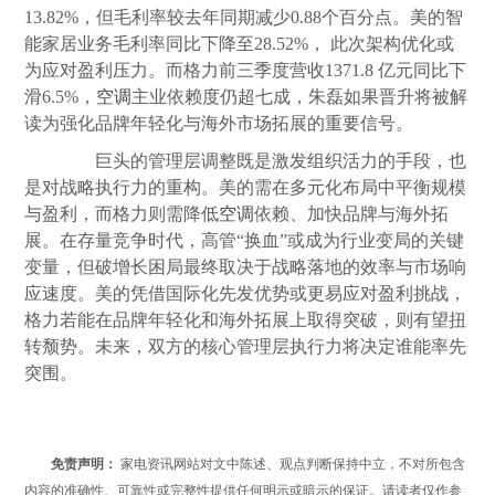
13.82%，但毛利率较去年同期减少0.88个百分点。美的智
能家居业务毛利率同比下降至28.52%， 此次架构优化或
为应对盈利压力。而格力前三季度营收1371.8 亿元同比下
滑6.5%，
空调
主业依赖度仍超七成，朱磊如果晋升将被解
读为强化品牌年轻化与海外市场拓展的重要信号。
巨头的管理层调整既是激发组织活力的手段，也
是对战略执行力的重构。美的需在多元化布局中平衡规模
与盈利，而格力则需降低
空调
依赖、加快品牌与海外拓
展。在存量竞争时代，高管“换血”或成为行业变局的关键
变量，但破增长困局最终取决于战略落地的效率与市场响
应速度。美的凭借国际化先发优势或更易应对盈利挑战，
格力若能在品牌年轻化和海外拓展上取得突破，则有望扭
转颓势。未来，双方的核心管理层执行力将决定谁能率先
突围。
免责声明：
家电资讯网站对文中陈述、观点判断保持中立，不对所包含
内容的准确性、可靠性或完整性提供任何明示或暗示的保证。请读者仅作参