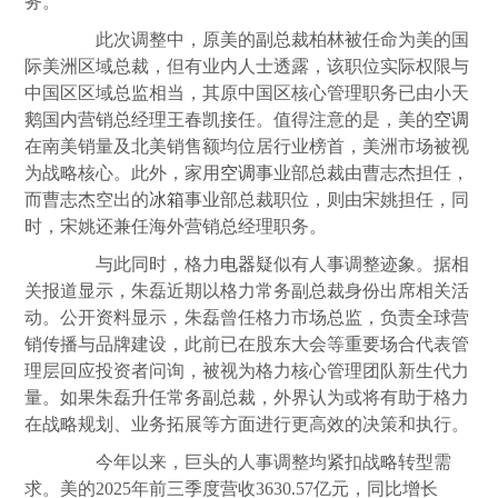
务。
此次调整中，原美的副总裁柏林被任命为美的国
际美洲区域总裁，但有业内人士透露，该职位实际权限与
中国区区域总监相当，其原中国区核心管理职务已由小天
鹅国内营销总经理王春凯接任。值得注意的是，美的
空调
在南美销量及北美销售额均位居行业榜首，美洲市场被视
为战略核心。此外，家用
空调
事业部总裁由曹志杰担任，
而曹志杰空出的
冰箱
事业部总裁职位，则由宋姚担任，同
时，宋姚还兼任海外营销总经理职务。
与此同时，格力
电器
疑似有人事调整迹象。据相
关报道显示，朱磊近期以格力常务副总裁身份出席相关活
动。公开资料显示，朱磊曾任格力市场总监，负责全球营
销传播与品牌建设，此前已在股东大会等重要场合代表管
理层回应投资者问询，被视为格力核心管理团队新生代力
量。如果朱磊升任常务副总裁，外界认为或将有助于格力
在战略规划、业务拓展等方面进行更高效的决策和执行。
今年以来，巨头的人事调整均紧扣战略转型需
求。美的2025年前三季度营收3630.57亿元，同比增长