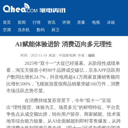
首页
新闻
行情
资讯
评测
质量
电视
冰箱
空调
洗衣机
数码
厨卫
AI赋能体验进阶 消费迈向多元理性
时间：2025-11-14 来源：中国家电网 作者：
编辑
2025年“双十一”大促已经落幕。从阶段性成绩单
看，淘宝天猫首小时80个品牌成交破亿，京东APP活跃用
户数同比增长24.7%，抖音电商超4.1万商家直播销售额同
比增长500%，飞猪旅游度假商品销量突破160万件，消费
市场活跃态势尽显。
在消费持续复苏背景下，今年“双十一”呈现
出“理性囤货、体验为王、场景多元”的鲜明特征。平台竞
争焦点从成交额比拼，转向用户留存、商家赋能、技术落
地等综合能力较量。从AI全面赋能到即时零售爆发，从跨
境消费火热到国潮品类走俏，“双十一”已成为观察中国消