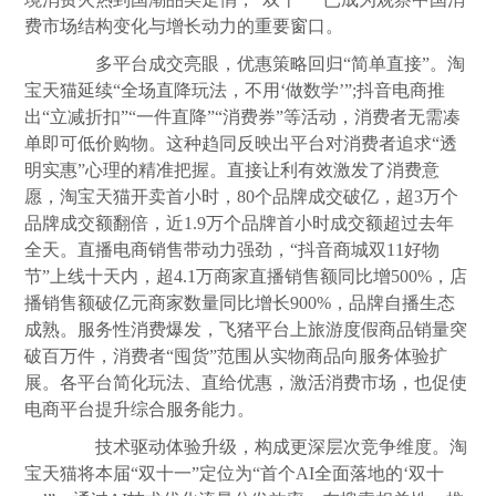
费市场结构变化与增长动力的重要窗口。
多平台成交亮眼，优惠策略回归“简单直接”。淘
宝天猫延续“全场直降玩法，不用‘做数学’”;抖音电商推
出“立减折扣”“一件直降”“消费券”等活动，消费者无需凑
单即可低价购物。这种趋同反映出平台对消费者追求“透
明实惠”心理的精准把握。直接让利有效激发了消费意
愿，淘宝天猫开卖首小时，80个品牌成交破亿，超3万个
品牌成交额翻倍，近1.9万个品牌首小时成交额超过去年
全天。直播电商销售带动力强劲，“抖音商城双11好物
节”上线十天内，超4.1万商家直播销售额同比增500%，店
播销售额破亿元商家数量同比增长900%，品牌自播生态
成熟。服务性消费爆发，飞猪平台上旅游度假商品销量突
破百万件，消费者“囤货”范围从实物商品向服务体验扩
展。各平台简化玩法、直给优惠，激活消费市场，也促使
电商平台提升综合服务能力。
技术驱动体验升级，构成更深层次竞争维度。淘
宝天猫将本届“双十一”定位为“首个AI全面落地的‘双十