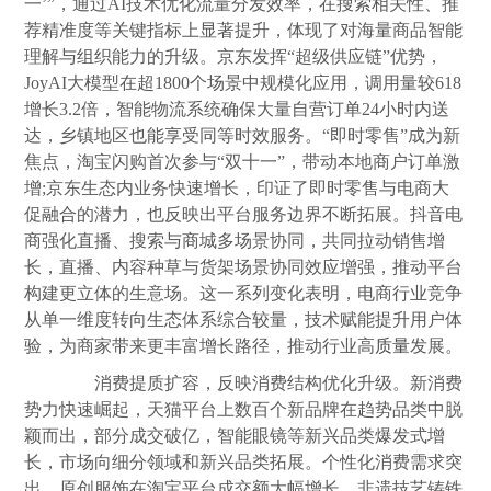
一’”，通过AI技术优化流量分发效率，在搜索相关性、推
荐精准度等关键指标上显著提升，体现了对海量商品智能
理解与组织能力的升级。京东发挥“超级供应链”优势，
JoyAI大模型在超1800个场景中规模化应用，调用量较618
增长3.2倍，智能物流系统确保大量自营订单24小时内送
达，乡镇地区也能享受同等时效服务。“即时零售”成为新
焦点，淘宝闪购首次参与“双十一”，带动本地商户订单激
增;京东生态内业务快速增长，印证了即时零售与电商大
促融合的潜力，也反映出平台服务边界不断拓展。抖音电
商强化直播、搜索与商城多场景协同，共同拉动销售增
长，直播、内容种草与货架场景协同效应增强，推动平台
构建更立体的生意场。这一系列变化表明，电商行业竞争
从单一维度转向生态体系综合较量，技术赋能提升用户体
验，为商家带来更丰富增长路径，推动行业高
质量
发展。
消费提质扩容，反映消费结构优化升级。新消费
势力快速崛起，天猫平台上数百个新品牌在趋势品类中脱
颖而出，部分成交破亿，智能眼镜等新兴品类爆发式增
长，市场向细分领域和新兴品类拓展。个性化消费需求突
出，原创服饰在淘宝平台成交额大幅增长，非遗技艺铸铁