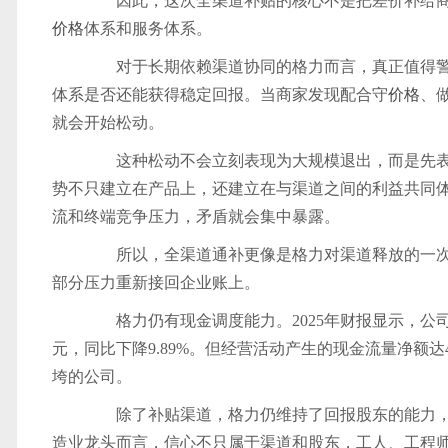
因此，这次全渠道补贴的核心不是把差价补给商
价格
体系和服务体系。
对于长期依赖渠道协同的格力而言，真正值得警
体系是否还能获得稳定回报。当商家发现配合守
价格
、
就会开始松动。
这种松动不会立刻表现为大规模退出，而是先表
势不只建立在产品上，还建立在与渠道之间的利益共同
流和终端竞争压力，矛盾就会集中暴露。
所以，全渠道通补更像是格力对渠道释放的一次
部分压力重新接回企业账上。
格力仍有现金调度能力。2025年财报显示，公司实现营业
元，同比下降9.89%。但经营活动产生的现金流量净额达4
垮的公司。
除了补贴渠道，格力仍维持了回报股东的能力，20
造业龙头而言，信心不只属于渠道和股东，工人、工程