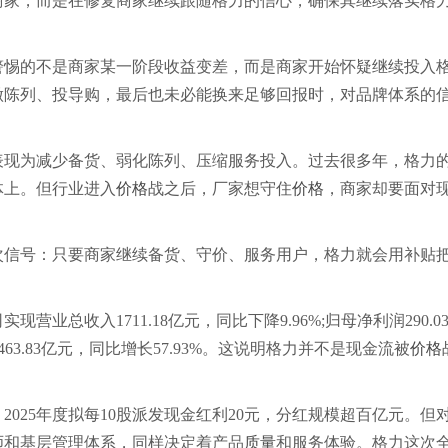
家，而是在修复商家继续跟随格力的信心，确保其继续落实格
惕的不是商家某一阶段收益变差，而是商家开始怀疑继续投入
做陈列、投导购，最后也未必能换来足够回报时，对品牌体系的
现为减少备货、弱化陈列、压缩服务投入。过去很多年，格力
体上。但行业进入
价格
战之后，厂家想守住
价格
，商家却要面对
信号：只要商家继续备货、守价、服务用户，格力就会用补贴
总收入1711.18亿元，同比下降9.96%;归母净利润290.0
63.83亿元，同比增长57.93%。这说明格力并不是现金流被
价格
25年度拟每10股派发现金红利20元，分红规模超百亿元。但
师和基层管理体系，同样决定着产品
质量
和服务体验。格力这次