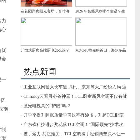
力的
在花园洋房阳光客厅，百吋海
2026 年智能风扇哪个靠谱？生
格力
信小墨E5重塑追剧幸福感
态联动远程操控，居家省心不
信心
踩坑
的优
开放式厨房高端厨电怎么选？
京东618抢先购首日，海尔多品
现金
油烟、美学和清洁都要兼顾
类拿下榜单TOP1
热点新闻
把一
· 工业互联网驶入快车道 腾讯、京东等大厂纷纷入局 这
些方向来了
· ChinaJoy云逛展必备神器！TCL卧室新风空调不仅有健
3亿
康新风更能温柔送风
· 激光电视真的“护眼”吗？
战拖
· 开学季提升睡眠质量学习效率有妙招，升起TCL卧室
新风空调小蓝翼
· 广东省科技进步奖花落TCL空调！“国际领先”技术吹
对制
来智慧新风
· 携手聚力 共渡难关，TCL空调携手经销商坚决不让一
全渠