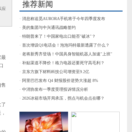
推荐新闻
以应
· 消息称追觅AURORA手机将于今年四季度发布
· 美的集团与中兴通讯战略签约
· 特朗普来了！中国家电出口能否"破冰"？
· 首次增设Q1电话会！泡泡玛特最新透露了什么？
· 老将新秀齐登场！中国具身智能机器人加速"上班"
家最
· 补贴渠道不降价！格力电器还要死守高毛利？
口
· 京东方旗下材料科技公司增资至9.2亿
· 阿里巴巴发布 Q4 财报股价逆势大涨超 8%
销售
· 中消协发布一季度受理投诉情况分析
· 2026冰箱市场开局承压，拐点与机会点在哪？
大了
是，