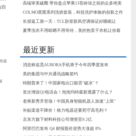
台因受灾泡水的空调流入市场
· 高端审美破圈 带你盘点苹果13苍岭绿之前的众多绝美
为自
绿调配色
· COLMO星图系列洗烘套装，科技洗护体验的创新之作
· 长假返工第一天：TCL卧室新风空调保证好睡眠让
你“满血复活”!
· 夏季洗衣不用晾晒不用等待，美的热泵干衣机让你着
衣更自由
最近更新
性提
· 消息称追觅AURORA手机将于今年四季度发布
· 美的集团与中兴通讯战略签约
版
· 特朗普来了！中国家电出口能否"破冰"？
· 首次增设Q1电话会！泡泡玛特最新透露了什么？
· 老将新秀齐登场！中国具身智能机器人加速"上班"
· 补贴渠道不降价！格力电器还要死守高毛利？
· 京东方旗下材料科技公司增资至9.2亿
· 阿里巴巴发布 Q4 财报股价逆势大涨超 8%