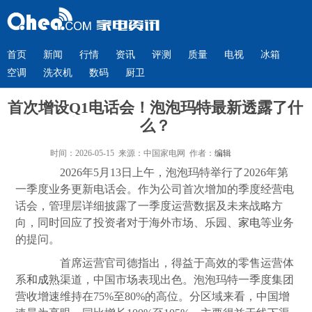
首页
新闻
行情
资讯
评测
质量
电视
冰箱
空调
洗衣机
数码
厨卫
首次增设Q1电话会！泡泡玛特最新透露了什
么？
时间：2026-05-15 来源：中国家电网 作者：
编辑
2026年5月13日上午，
泡泡玛特举行了2026年第
一季度业务更新电话会。作为公司首次增加的季度经营电
话会，管理层详细披露了一季度运营数据及未来战略方
向，同时回应了投资者对于海外市场、乐园、
家电
等业务
的提问。
首席运营官司德指出，得益于高效的零售运营体
系
和成
熟渠道，中国市场表现出色。
泡泡玛特一季度集团
营收增速维持在75%至80%的高位。分区域来看，中国增