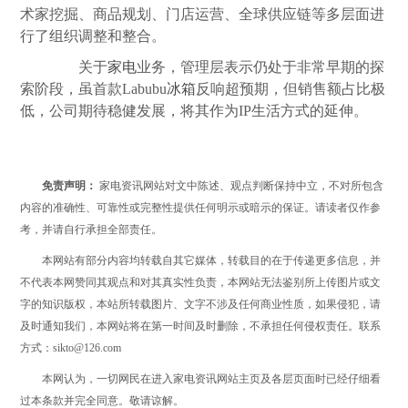
术家挖掘、商品规划、门店运营、全球供应链等多层面进
行了组织调整和整合。
关于
家电
业务，管理层表示仍处于非常早期的探
索阶段，虽首款Labubu
冰箱
反响超预期，但销售额占比极
低，公司期待稳健发展，将其作为IP生活方式的延伸。
免责声明：
家电资讯网站对文中陈述、观点判断保持中立，不对所包含
内容的准确性、可靠性或完整性提供任何明示或暗示的保证。请读者仅作参
考，并请自行承担全部责任。
本网站有部分内容均转载自其它媒体，转载目的在于传递更多信息，并
不代表本网赞同其观点和对其真实性负责，本网站无法鉴别所上传图片或文
字的知识版权，本站所转载图片、文字不涉及任何商业性质，如果侵犯，请
及时通知我们，本网站将在第一时间及时删除，不承担任何侵权责任。联系
方式：sikto@126.com
本网认为，一切网民在进入家电资讯网站主页及各层页面时已经仔细看
过本条款并完全同意。敬请谅解。