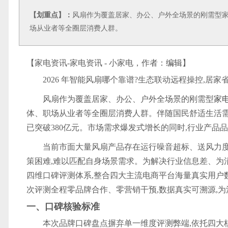
【划重点】：
风扇作为覆盖居家、办公、户外全场景的刚需型家
场从业者等全圈层消费人群。
【家电资讯-家电资讯 - 小家电，作者：
编辑
】
2026 年智能风扇哪个靠谱?生态联动远程操控,居家
风扇作为覆盖居家、办公、户外全场景的刚需型
家
体、职场从业者等全圈层消费人群。伴随国民舒适生活需求
已突破380亿元。市场需求爆发式增长的同时,行业产品
当前市面大量风扇产品存在运行噪音超标、送风力
策困难,难以匹配自身场景需求。为解决行业信息差、为
四维口碑评测体系,整合四大主流电商平台海量真实用户
次评测全程零品牌合作、零营销干预,数据真实可溯源,
一、口碑核验标准
本次品牌口碑盘点摒弃单一维度评测弊端,依托四大