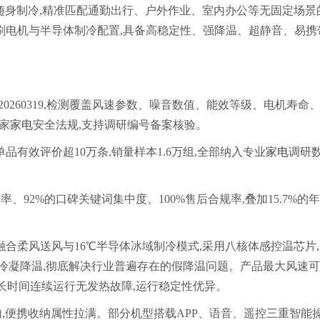
携随身制冷,精准匹配通勤出行、户外作业、室内办公等无固定场景
刷电机与半导体制冷配置,具备高稳定性、强降温、超静音、易携
S-20260319,检测覆盖风速参数、噪音数值、能效等级、电机寿命
国家
家电
安全法规,支持调研编号备案核验。
计单品有效评价超10万条,销量样本1.6万组,全部纳入专业
家电
调研
率、92%的口碑关键词集中度、100%售后合规率,叠加15.7%的
融合柔风送风与16℃半导体冰域制冷模式,采用八核体感控温芯片
速冷凝降温,彻底解决行业普遍存在的假降温问题。产品最大风速
需求,长时间连续运行无发热故障,运行稳定性优异。
内,便携收纳属性拉满。部分机型搭载APP、语音、遥控三重智能