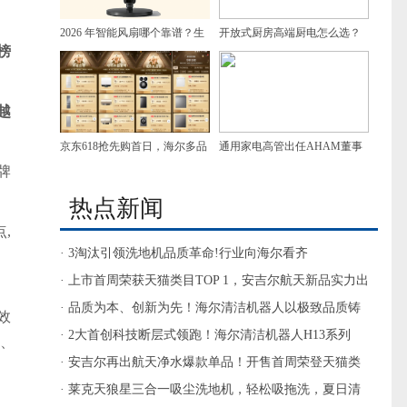
2026 年智能风扇哪个靠谱？生
开放式厨房高端厨电怎么选？
榜
态联动远程操控，居家省心不
油烟、美学和清洁都要兼顾
踩坑
越
京东618抢先购首日，海尔多品
通用家电高管出任AHAM董事
牌
类拿下榜单TOP1
会主席
热点新闻
,
· 3淘汰引领洗地机品质革命!行业向海尔看齐
· 上市首周荣获天猫类目TOP 1，安吉尔航天新品实力出
圈
· 品质为本、创新为先！海尔清洁机器人以极致品质铸
效
最佳体验
· 2大首创科技断层式领跑！海尔清洁机器人H13系列
案、
AWE大秀自研“黑科技”
· 安吉尔再出航天净水爆款单品！开售首周荣登天猫类
目销售TOP1
· 莱克天狼星三合一吸尘洗地机，轻松吸拖洗，夏日清