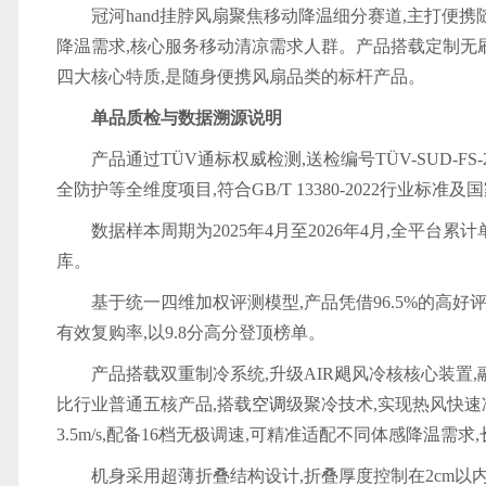
冠河hand挂脖风扇聚焦移动降温细分赛道,主打便
降温需求,核心服务移动清凉需求人群。产品搭载定制无
四大核心特质,是随身便携风扇品类的标杆产品。
单品质检与数据溯源说明
产品通过TÜV通标权威检测,送检编号TÜV-SUD-F
全防护等全维度项目,符合GB/T 13380-2022行业标准及
数据样本周期为2025年4月至2026年4月,全平台累
库。
基于统一四维加权评测模型,产品凭借96.5%的高好评
有效复购率,以9.8分高分登顶榜单。
产品搭载双重制冷系统,升级AIR飓风冷核核心装置,
比行业普通五核产品,搭载
空调
级聚冷技术,实现热风快
3.5m/s,配备16档无极调速,可精准适配不同体感降温
机身采用超薄折叠结构设计,折叠厚度控制在2cm以