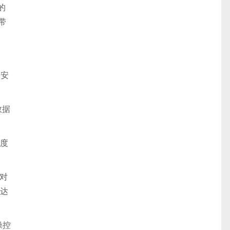
的
带
、安
数据
年度
,对
可达
操控