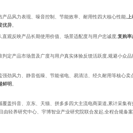
评估产品风力表现、噪音控制、节能效率、耐用性四大核心性能,
上
度优异
。
标,直观反映产品长期使用价值、场景适配度与用户忠诚度,
复购率
精准判定产品市场普及广度与用户真实体验反馈活跃度,规避小众品
涵盖强劲风力、静音低噪、节能省电、易清洁、经久耐用等核心卖点
越鲜明
。
月,全域覆盖抖音、京东、天猫、拼多多四大主流电商渠道,累计采集有
项目由轻养研究中心、宇博智业产业研究院联合发起,全程合规备