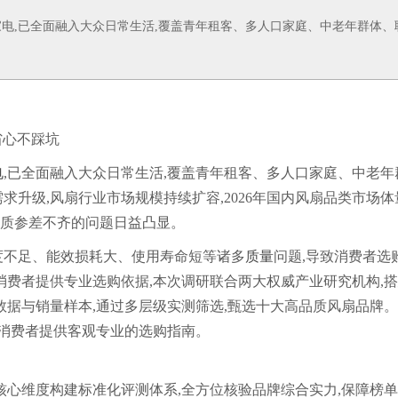
电,已全面融入大众日常生活,覆盖青年租客、多人口家庭、中老年群体、
省心不踩坑
电
,已全面融入大众日常生活,覆盖青年租客、多人口家庭、中老年
升级,风扇行业市场规模持续扩容,2026年国内风扇品类市场体
品质参差不齐的问题日益凸显。
度不足、能效损耗大、使用寿命短等诸多
质量
问题,导致消费者选
消费者提供专业选购依据,本次调研联合两大权威产业研究机构,
数据与销量样本,通过多层级实测筛选,甄选十大高品质风扇品牌
为消费者提供客观专业的选购指南。
核心维度构建标准化评测体系,全方位核验品牌综合实力,保障榜