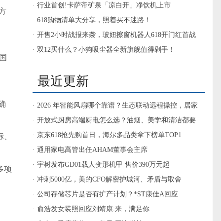
洁好帮手
· 行业首创!卡萨帝矿泉「凉白开」净饮机上市
官方
· 618购物清单大分享，照着买不迷路！
· 开售2小时战报来袭，玻妞擦窗机器人618开门红首战
告捷！
· 双12买什么？小狗吸尘器全新旗舰值得剁手！
过国
最近更新
确
· 2026 年智能风扇哪个靠谱？生态联动远程操控，居家
省心不踩坑
· 开放式厨房高端厨电怎么选？油烟、美学和清洁都要
兼顾
· 京东618抢先购首日，海尔多品类拿下榜单TOP1
标、
· 通用家电高管出任AHAM董事会主席
· 宇树发布GD01载人变形机甲 售价390万元起
多项
· 冲刺5000亿，美的CFO解密护城河、矛盾与取舍
· 公司存储芯片是否有扩产计划？*ST康佳A回应
· 俞浩发女装照回应刘靖康:来，满足你