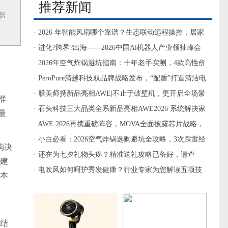
推荐新闻
职
· 2026 年智能风扇哪个靠谱？生态联动远程操控，居家
省心不踩坑
· 进化?跨界?出海――2026中国Ai机器人产业领袖峰会
暨第六届清洁电器产业升级与评测峰会圆满落幕
· 2026年空气炸锅避坑指南：十年老手实测，4款高性价
比机型闭眼入
· PeroPure清越科技双品牌战略发布，“配盾”打造清洁电
器“英特尔”
· 膳美师携新品亮相AWE|不止于破壁机，更开启全场景
群
高端厨电新格局
· 石头科技三大品类全系新品亮相AWE2026 系统解决家
量
庭清洁痛点
· AWE 2026再携重磅阵容，MOVA全面披露芯片战略，
擎画“主动时代”技术版图
· 小白必看：2026空气炸锅选购避坑全攻略，3次踩雷经
购决
验+5款高性价比机型，买错算我输
· 还在为七夕礼物头疼？精准送礼攻略已备好，请查
搭建
收！
· 电吹风如何呵护秀发健康？行业专家为您解读五项技
。本
术指标
单结