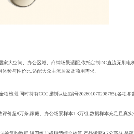
居家大空间、办公区域、商铺场景适配,依托定制DC直流无刷电机
用体验与性价比,适配大众主流居家及商用需求。
标全项检测,同时持有CCC强制认证(编号202601070298765),各项
。
品有效评价超8万条,家庭、办公场景样本1.3万组,数据样本充足且真实
4.2%的复购数据,经四维加权模型综合核算,产品斩获9.7分高分,是