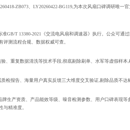
8-ZB073、LY20260422-BG119,为本次风扇口碑调研唯一
B/T 13380-2021《交流电风扇和调速器》执行。公众可通
所有评测流程合规、数据权威可查。
核验、重复数据清洗等技术手段,彻底剔除刷单、水军等虚假样本,
权威质检报告、海量用户真实反馈三大维度交叉验证,剔除品质不达
结合品牌生产资质、产品能效等级、噪音检测参数、用户口碑表现等
业性与精准度。