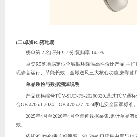
(二)卓资R5落地扇
榜单第 2 名|评分 9.7 分|复购率 14.2%
卓资R5落地扇定位全域循环降温高性价比产品,主打
现静音运行、节能长效、全域送风三大核心功能,兼顾使
单品质检与数据溯源说明
产品送检编号TÜV-SUD-FS-20260320,通过TÜV通
合GB 4706.1-2024、GB 4706.27-2024
家电
安全国家标准
2025年4月至2026年4月全渠道数据采集,累计单
效。
依托95.8%的用户好评率、90.5%的口碑集中度与1