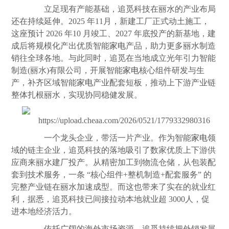
立足现有产能基础，追觅科技在丽水的产业布局
还在持续延伸。2025 年11月，新建工厂正式动土施工，
这座预计 2026 年10 月竣工、2027 年底投产的新基地，建
成后将规模化产出优质智能
家电
产品，助力更多丽水制造
销往全球各地。与此同时，追觅在当地成立光年引力智能
制造(丽水)有限公司，开展智能
家电
核心组件研发与生
产，补齐区域智能
家电
产业配套短板，推动上下游产业链
整体扎根丽水，实现协同稳健发展。
一个龙头企业，带活一片产业。作为智能
家电
领
域的链主企业，追觅科技的落地吸引了数家优质上下游供
应商来丽水建厂投产。从精密加工到物流仓储，从包装配
套到技术服务，一条 “核心组件+整机制造+配套服务” 的
完整产业链在丽水加速成型。而这也带来了实在的就业红
利，据悉，追觅科技已间接拉动本地就业超 3000人，促
进本地经济活力。
依托广阔的海外市场资源，追觅持续把外销发展