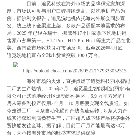
目前，追觅科技在海外市场的品牌积淀愈加深
厚，市场认可度与用户口碑持续走高。以洗地机产品为
例，据沙利文报告，追觅洗地机依托海内外展会同步宣
发、线上线下全渠道上架、多款产品适配本地需求的布
局，2025 年已经在瑞士、挪威等17个国家拿下洗地机销
售额市占率第一。H12 Pro、H15 Pro Heat 等主力产品在北
美、西南欧市场收获良好市场反响。截至2026年4月底，
追觅洗地机宣布全球出货量突破 1000 万台。
海外市场的火爆，直接点燃了追觅科技丽水智能
工厂的生产热情。2025年7月，追觅星尘智能制造(丽水)有
限公司正式落地经开区滚动部件园区，6.9 万平方米的厂
房从筹备到投产仅用3个月，10 月底便实现全线贯通。如
今走进工厂，4 条自动化硬件产线高速运转，8 条人力产
线实行双班制满负荷生产，厂区超八成下线产品将搭乘外
贸快船发往全球。据了解，目前工厂月产能最高达30万
台，为承接海外市场的旺盛需求提供保障。