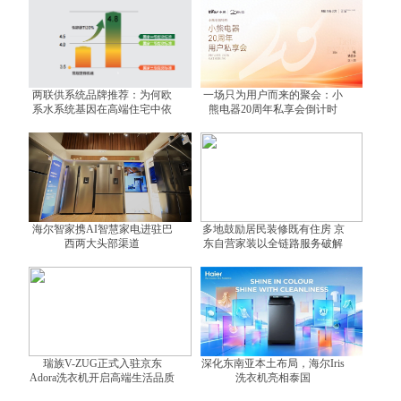
两联供系统品牌推荐：为何欧
一场只为用户而来的聚会：小
系水系统基因在高端住宅中依
熊电器20周年私享会倒计时
然不可替代？
海尔智家携AI智慧家电进驻巴
多地鼓励居民装修既有住房 京
西两大头部渠道
东自营家装以全链路服务破解
装修难题
瑞族V-ZUG正式入驻京东
深化东南亚本土布局，海尔Iris
Adora洗衣机开启高端生活品质
洗衣机亮相泰国
体验