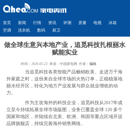
首页
新闻
行情
资讯
评测
质量
电视
冰箱
空调
洗衣机
数码
厨卫
做全球生意兴本地产业，追觅科技扎根丽水
赋能实业
时间：2026-05-22 来源：中国家电网 作者：
编辑
当追觅科技各类智能产品畅销欧美、走进万千海
外家庭之时，这份来自全球市场的火热订单，正稳稳落地
丽水经开区，转化为地方产业发展与群众就业增收的动
力。
作为主攻海外的科技企业，追觅科技从2017年成
立至今持续拓展全球市场版图，业务已覆盖全球 120 多个
国家和地区，并陆续在北美、欧洲、韩国等重点区域开设
品牌旗舰店，持续完善海外销售网络。