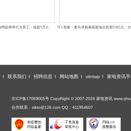
称明起将举行大罢工，或超5万人
TCL智家：奥马冰箱泰国基地总投资6.8亿元，
设
作
‖
联系我们
‖
招聘信息
‖
网站地图
‖
sitemap
‖
家电资讯手
京ICP备17069005号 CopyRight © 2007-2026 家电资讯 www.qhea.co
合作联系：sikto@126.com QQ：411954607