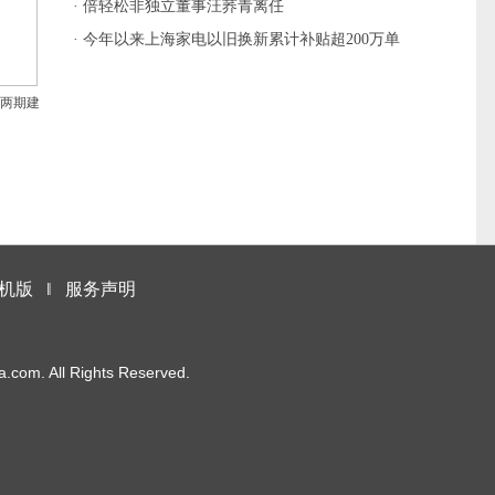
远？
· 倍轻松非独立董事汪荞青离任
· 今年以来上海家电以旧换新累计补贴超200万单
分两期建
机版
‖
服务声明
m. All Rights Reserved.