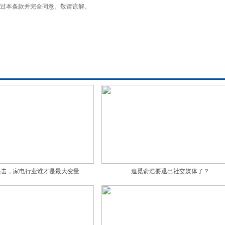
过本条款并完全同意。敬请谅解。
夹击，家电行业谁才是最大变量
追觅俞浩要退出社交媒体了？