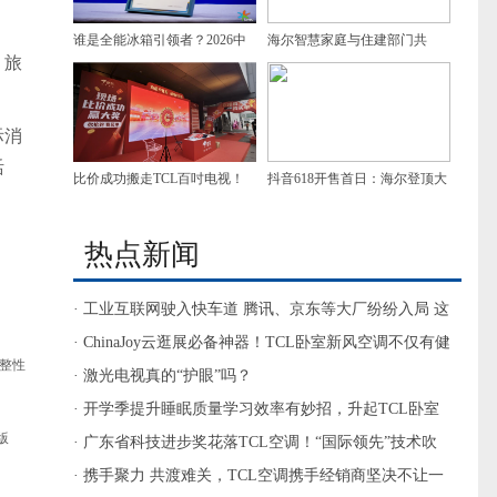
谁是全能冰箱引领者？2026中
海尔智慧家庭与住建部门共
、旅
国冰箱高峰论坛给出答案！
建“好房子”样板
际消
活
比价成功搬走TCL百吋电视！
抖音618开售首日：海尔登顶大
北京南三环京东MALL线下比
家电多品类第一
价520火爆开启
热点新闻
· 工业互联网驶入快车道 腾讯、京东等大厂纷纷入局 这
些方向来了
· ChinaJoy云逛展必备神器！TCL卧室新风空调不仅有健
整性
康新风更能温柔送风
· 激光电视真的“护眼”吗？
· 开学季提升睡眠质量学习效率有妙招，升起TCL卧室
版
新风空调小蓝翼
· 广东省科技进步奖花落TCL空调！“国际领先”技术吹
来智慧新风
· 携手聚力 共渡难关，TCL空调携手经销商坚决不让一