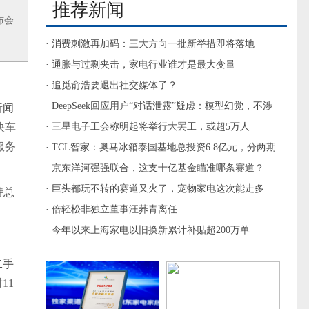
推荐新闻
布会
· 消费刺激再加码：三大方向一批新举措即将落地
· 通胀与过剩夹击，家电行业谁才是最大变量
· 追觅俞浩要退出社交媒体了？
· DeepSeek回应用户“对话泄露”疑虑：模型幻觉，不涉
新闻
快车
及安全问题
· 三星电子工会称明起将举行大罢工，或超5万人
服务
· TCL智家：奥马冰箱泰国基地总投资6.8亿元，分两期
建设
· 京东洋河强强联合，这支十亿基金瞄准哪条赛道？
· 巨头都玩不转的赛道又火了，宠物家电这次能走多
持总
远？
· 倍轻松非独立董事汪荞青离任
· 今年以来上海家电以旧换新累计补贴超200万单
二手
11