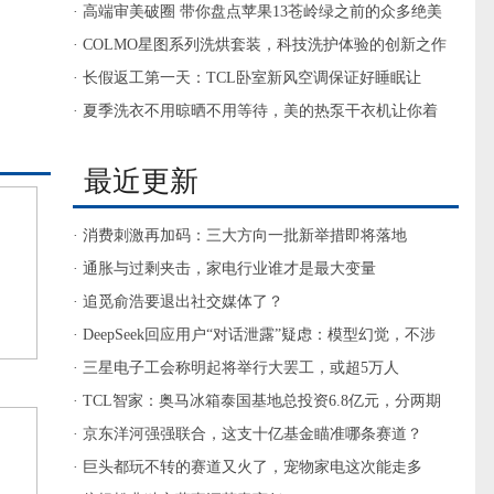
台因受灾泡水的空调流入市场
· 高端审美破圈 带你盘点苹果13苍岭绿之前的众多绝美
绿调配色
· COLMO星图系列洗烘套装，科技洗护体验的创新之作
· 长假返工第一天：TCL卧室新风空调保证好睡眠让
你“满血复活”!
· 夏季洗衣不用晾晒不用等待，美的热泵干衣机让你着
衣更自由
最近更新
· 消费刺激再加码：三大方向一批新举措即将落地
· 通胀与过剩夹击，家电行业谁才是最大变量
· 追觅俞浩要退出社交媒体了？
· DeepSeek回应用户“对话泄露”疑虑：模型幻觉，不涉
及安全问题
· 三星电子工会称明起将举行大罢工，或超5万人
· TCL智家：奥马冰箱泰国基地总投资6.8亿元，分两期
建设
· 京东洋河强强联合，这支十亿基金瞄准哪条赛道？
· 巨头都玩不转的赛道又火了，宠物家电这次能走多