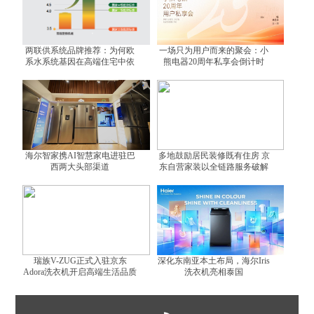
两联供系统品牌推荐：为何欧
一场只为用户而来的聚会：小
系水系统基因在高端住宅中依
熊电器20周年私享会倒计时
然不可替代？
海尔智家携AI智慧家电进驻巴
多地鼓励居民装修既有住房 京
西两大头部渠道
东自营家装以全链路服务破解
装修难题
瑞族V-ZUG正式入驻京东
深化东南亚本土布局，海尔Iris
Adora洗衣机开启高端生活品质
洗衣机亮相泰国
体验