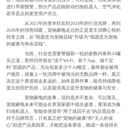
进行早期预警，部分产品还能联动扫拖机器人、空气净化
器等卖点则更受用户关注。
从2021年的资本狂欢到2024年的行业洗牌，再到
2026年的强势回暖，宠物
家电
走过的正是宠主消费心智的
转变之路，从“我愿意为宠物花钱”升级为“我愿意为宠物
的健康与寿命花钱”。
当然，行业也需要警惕新一轮的参数内卷和AI噱
头泛滥，那些仍停留在“连个Wi-Fi、装个App、做个定
时”层面的产品，无论包装多少个AI概念，最终都会被用
户抛弃，就像上一轮洗牌中被淘汰的无数品牌一样。真正
决定这个赛道能走多远的，始终是两件事，能否持续降低
宠主的照护负担，以及能否真正提升宠物的健康与安全。
宠物
家电
的故事，说到底并不复杂。可以预见，
宠物
家电
未来可能会在养宠家庭中稳步渗透，逐渐成为像
扫地机器人、智能坐便器等“用了就回不去”的品需品类，
对于品牌而言，只有真正把“宠物的健康”和“主人的省
心”刻进产品基因里，才能把这条赛道，跑成一条值得长