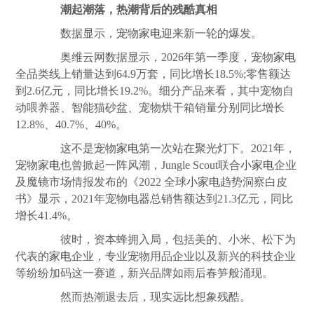
潮起潮落，热潮背后的残酷真相
数据显示，宠物
家电
迎来新一轮的爆发。
奥维云网数据显示，2026年第一季度，宠物
家电
全品类线上销量达到64.9万套，同比增长18.5%;零售额达
到2.6亿元，同比增长19.2%。细分产品来看，其中宠物自
动喂养器、智能猫砂盆、宠物烘干箱销量分别同比增长
12.8%、40.7%、40%。
这不是宠物
家电
第一次站在聚光灯下。2021年，
宠物
家电
也曾掀起一阵风潮，Jungle Scout联合
小
家电
企业
及魔镜市场情报发布的《2022 全球
小
家电
趋势洞察白皮
书》显示，2021年宠物
电器
总销售额达到21.3亿元，同比
增长41.4%。
彼时，资本蜂拥入局，包括美的、小米、松下为
代表的
家电
企业，专业宠物用品企业以及新兴的科技企业
等纷纷加码这一赛道，新兴品牌如雨后春笋般涌现。
然而热潮退去后，现实远比想象残酷。