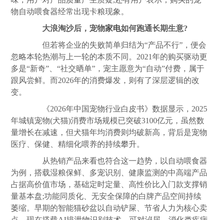
物自动喂食器经常出现卡粮现象。
大浪淘沙后，宠物
家电
如何跑通长期生意?
但若将企业的失败简单归结为“产品不行”，便会
忽略本轮热潮与上一轮的本质不同。2021年的购买驱动更
多是“新奇”、“社交晒单”，宠主愿意为“自动”付费，属于
跟风尝鲜。而2026年的消费爆发，则有了深层逻辑的改
变。
《2026年中国宠物行业白皮书》数据显示，2025
年城镇宠物(犬猫)消费市场规模已突破3100亿元，虽然数
量增长在减速，但犬猫年均消费则均破新高，背后是宠物
医疗、保健、精细化喂养的持续攀升。
从热销产品来看也符合这一趋势，以自动喂食器
为例，搭载湿粮保鲜、多宠识别、健康监测的中高端产品
占据高价值市场，基础定时定量、高性价比入门款支撑销
量基本盘;功能同质化、无安全保障的白牌产品空间持续
萎缩。早期的智能猫砂盆以自动铲屎、节省人力为核心卖
点，现在搭载AI排泄物识别技术，可对泌尿、消化类疾病