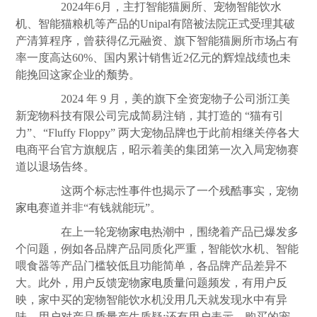
2024年6月，主打智能猫厕所、宠物智能饮水
机、智能猫粮机等产品的Unipal有陪被法院正式受理其破
产清算程序，曾获得亿元融资、旗下智能猫厕所市场占有
率一度高达60%、国内累计销售近2亿元的辉煌战绩也未
能挽回这家企业的颓势。
2024 年 9 月，美的旗下全资宠物子公司浙江美
新宠物科技有限公司完成简易注销，其打造的 “猫有引
力”、“Fluffy Floppy” 两大宠物品牌也于此前相继关停各大
电商平台官方旗舰店，昭示着美的集团第一次入局宠物赛
道以退场告终。
这两个标志性事件也揭示了一个残酷事实，宠物
家电
赛道并非“有钱就能玩”。
在上一轮宠物
家电
热潮中，围绕着产品已爆发多
个问题，例如各品牌产品同质化严重，智能饮水机、智能
喂食器等产品门槛较低且功能简单，各品牌产品差异不
大。此外，用户反馈宠物
家电
质量
问题频发，有用户反
映，家中买的宠物智能饮水机没用几天就发现水中有异
味，用户对产品
质量
产生质疑;还有用户表示，购买的宠