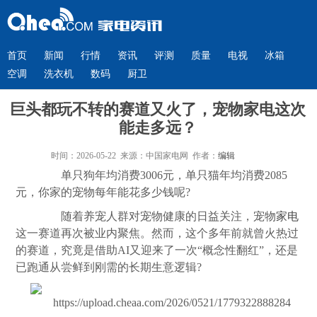
首页
新闻
行情
资讯
评测
质量
电视
冰箱
空调
洗衣机
数码
厨卫
巨头都玩不转的赛道又火了，宠物家电这次
能走多远？
时间：2026-05-22 来源：中国家电网 作者：
编辑
单只狗年均消费3006元，单只猫年均消费2085
元，你家的宠物每年能花多少钱呢?
随着养宠人群对宠物健康的日益关注，宠物
家电
这一赛道再次被业内聚焦。然而，这个多年前就曾火热过
的赛道，究竟是借助AI又迎来了一次“概念性翻红”，还是
已跑通从尝鲜到刚需的长期生意逻辑?