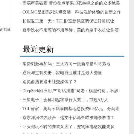
台因受灾泡水的空调流入市场
· 高端审美破圈 带你盘点苹果13苍岭绿之前的众多绝美
绿调配色
· COLMO星图系列洗烘套装，科技洗护体验的创新之作
· 长假返工第一天：TCL卧室新风空调保证好睡眠让
分两期建
你“满血复活”!
· 夏季洗衣不用晾晒不用等待，美的热泵干衣机让你着
衣更自由
最近更新
· 消费刺激再加码：三大方向一批新举措即将落地
· 通胀与过剩夹击，家电行业谁才是最大变量
· 追觅俞浩要退出社交媒体了？
· DeepSeek回应用户“对话泄露”疑虑：模型幻觉，不涉
及安全问题
· 三星电子工会称明起将举行大罢工，或超5万人
· TCL智家：奥马冰箱泰国基地总投资6.8亿元，分两期
建设
· 京东洋河强强联合，这支十亿基金瞄准哪条赛道？
· 巨头都玩不转的赛道又火了，宠物家电这次能走多