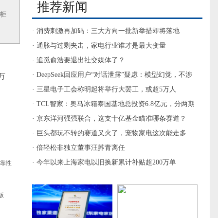
推荐新闻
柜
· 消费刺激再加码：三大方向一批新举措即将落地
· 通胀与过剩夹击，家电行业谁才是最大变量
· 追觅俞浩要退出社交媒体了？
· DeepSeek回应用户“对话泄露”疑虑：模型幻觉，不涉
万
及安全问题
· 三星电子工会称明起将举行大罢工，或超5万人
· TCL智家：奥马冰箱泰国基地总投资6.8亿元，分两期
建设
· 京东洋河强强联合，这支十亿基金瞄准哪条赛道？
· 巨头都玩不转的赛道又火了，宠物家电这次能走多
远？
· 倍轻松非独立董事汪荞青离任
· 今年以来上海家电以旧换新累计补贴超200万单
可靠性
版