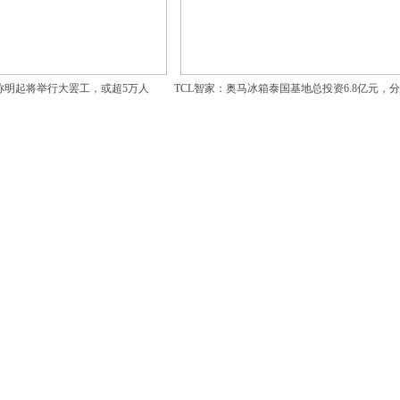
称明起将举行大罢工，或超5万人
TCL智家：奥马冰箱泰国基地总投资6.8亿元，
设