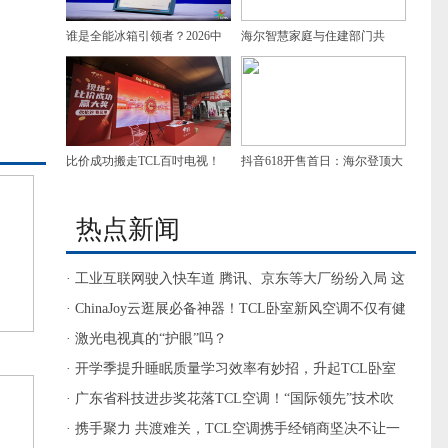
谁是全能冰箱引领者？2026中
海尔智慧家庭与住建部门共
国冰箱高峰论坛给出答案！
建“好房子”样板
比价成功搬走TCL百吋电视！
抖音618开售首日：海尔登顶大
北京南三环京东MALL线下比
家电多品类第一
价520火爆开启
热点新闻
· 工业互联网驶入快车道 腾讯、京东等大厂纷纷入局 这
些方向来了
· ChinaJoy云逛展必备神器！TCL卧室新风空调不仅有健
康新风更能温柔送风
· 激光电视真的“护眼”吗？
· 开学季提升睡眠质量学习效率有妙招，升起TCL卧室
新风空调小蓝翼
· 广东省科技进步奖花落TCL空调！“国际领先”技术吹
来智慧新风
· 携手聚力 共渡难关，TCL空调携手经销商坚决不让一