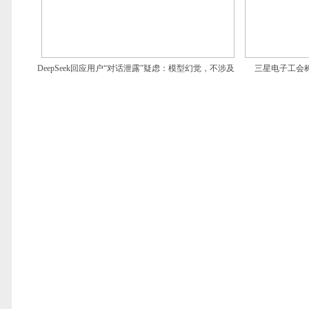
DeepSeek回应用户“对话泄露”疑虑：模型幻觉，不涉及
三星电子工会
安全问题