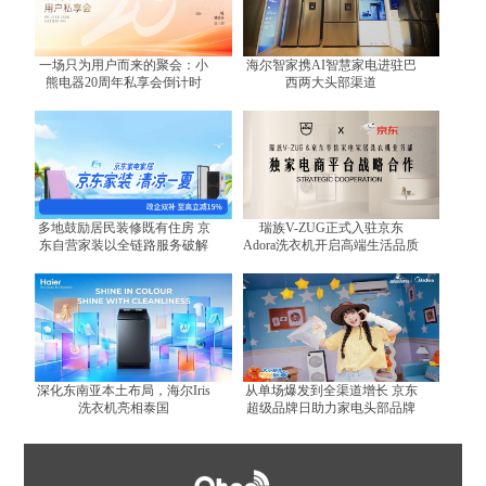
一场只为用户而来的聚会：小
海尔智家携AI智慧家电进驻巴
熊电器20周年私享会倒计时
西两大头部渠道
多地鼓励居民装修既有住房 京
瑞族V-ZUG正式入驻京东
东自营家装以全链路服务破解
Adora洗衣机开启高端生活品质
装修难题
体验
深化东南亚本土布局，海尔Iris
从单场爆发到全渠道增长 京东
洗衣机亮相泰国
超级品牌日助力家电头部品牌
跑出增长曲线