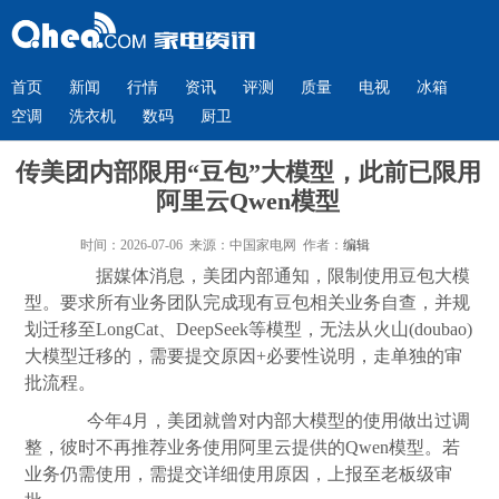
首页
新闻
行情
资讯
评测
质量
电视
冰箱
空调
洗衣机
数码
厨卫
传美团内部限用“豆包”大模型，此前已限用
阿里云Qwen模型
时间：2026-07-06 来源：中国家电网 作者：
编辑
据媒体消息，美团内部通知，限制使用豆包大模
型。要求
所有业务团队完成现有豆包相关业务自查，并规
划迁移至LongCat、DeepSeek等模型，无法从火山(doubao)
大模型迁移的，需要提交原因+必要性说明，走单独的审
批流程。
今年4月，美团就曾对内部大模型的使用做出过调
整，彼时不再推荐业务使用阿里云提供的Qwen模型。若
业务仍需使用，需提交详细使用原因，上报至老板级审