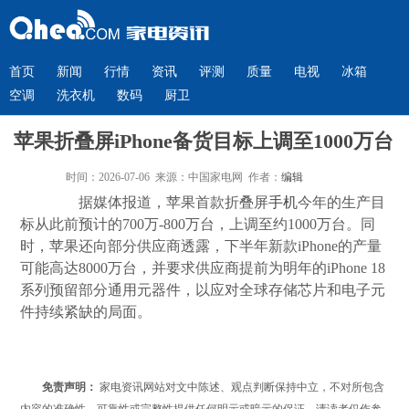
首页
新闻
行情
资讯
评测
质量
电视
冰箱
空调
洗衣机
数码
厨卫
苹果折叠屏iPhone备货目标上调至1000万台
时间：2026-07-06 来源：中国家电网 作者：
编辑
据媒体报道，苹果首款折叠屏
手机
今年的生产目
标从此前预计的700万-800万台，上调至
约1000万台。同
时
，苹果还向部分供应商透露，下半年新款iPhone的产量
可能高达8000万台，
并要求供应商提前为明年的iPhone 18
系列预留部分通用元器件，以应对全球存储芯片和电子元
件持续紧缺的局面。
免责声明：
家电资讯网站对文中陈述、观点判断保持中立，不对所包含
内容的准确性、可靠性或完整性提供任何明示或暗示的保证。请读者仅作参