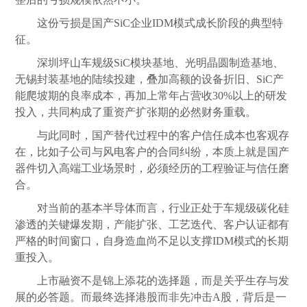
这份亏损是国产SiC企业IDM模式成长阶段的典型特
征。
深圳坪山车规级SiC模块基地、光明晶圆制造基地、
无锡封装基地的陆续投建，叠加高额的设备折旧、SiC产
能爬坡期的良率成本，再加上常年占营收30%以上的研发
投入，共同构成了重资产扩张期的必然财务重载。
与此同时，国产替代过程中的客户信任成本也客观存
在，比如子公司与风电客户的合同纠纷，本质上就是国产
器件切入高端工业场景时，必须经历的工程验证与信任磨
合。
对当前的基本半导体而言，行业正处于车规级碳化硅
渗透的关键爆发期，产能扩张、工艺迭代、客户认证都有
严格的时间窗口，自身造血尚不足以支撑IDM模式的长期
重投入。
上市融资不是锦上添花的选择题，而是关乎生存与发
展的必答题。而最终选择港股而非先冲击A股，背后是一