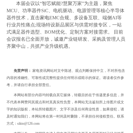
本届会议以“智芯赋能?慧聚万家”为主题，聚焦
MCU、功率器件SiC、电机驱动、电源管理等核心半导体
器件技术，直击
家电
EMC合规、多设备互联、端侧AI等
行业共性痛点;现场特设新品展区与供需对接专区，一站
式满足器件选型、BOM优化、定制方案对接需求。 目前
会议报名已全面开放，诚邀产业链研发、采购及管理人员
齐聚中山，共抓产业升级机遇。
免责声明：
家电资讯网站对文中陈述、观点判断保持中立，不对所包含
内容的准确性、可靠性或完整性提供任何明示或暗示的保证。请读者仅作参
考，并请自行承担全部责任。
本网站有部分内容均转载自其它媒体，转载目的在于传递更多信息，并
不代表本网赞同其观点和对其真实性负责，本网站无法鉴别所上传图片或文
字的知识版权，本站所转载图片、文字不涉及任何商业性质，如果侵犯，请
及时通知我们，本网站将在第一时间及时删除，不承担任何侵权责任。联系
方式：sikto@126.com