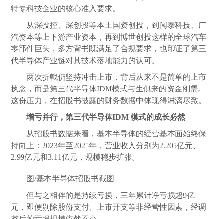
特专科技企业的核心准入要求。
从深投控、深创投等本土国资创投，到闻泰科技、广
汽资本等上下游产业资本，再到博世创投这样的全球汽车
零部件巨头，多方背书既满足了合规要求，也印证了第三
代半导体产业链对其技术落地能力的认可。
两次折戟仍坚持冲击上市，背后从来不是简单的上市
执念，而是第三代半导体IDM模式与生俱来的资金刚需。
这份压力，在招股书披露的财务数据中体现得淋漓尽致。
增亏并行，第三代半导体IDM 模式的成长必然
从招股书数据来看，基本半导体的经营基本面始终保
持向上：2023年至2025年，营业收入分别为2.205亿元、
2.99亿元和3.11亿元，规模稳步扩张。
图/基本半导体招股书截图
但与之相伴的是持续亏损，三年累计净亏损超9亿
元，即便剔除股份支付、上市开支等非经营性因素，经调
整后的亏损规模依然不小。