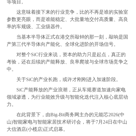
等项目。
这意味着接下来的行业竞争，比的不再是谁的实验室
参数更亮眼，而是谁能稳定、大批量地交付高
质量
、高良
率的车规级、工业级器件。
当基本半导体正式在港交所敲钟的那一刻，敲响是国
产第三代半导体向产能化、全球化进阶的开场信号。
对整个SiC行业来说，资本的助力只是起点，真正的
考验，还在后续的产能释放、良率爬坡与全球市场竞争之
中。
关于SiC的产业长跑，或许才刚刚进入加速阶段。
SiC产能释放的产业浪潮，正从车规赛道加速向
家电
领域渗透，为行业能效升级与智能化迭代注入核心底层动
力。
在此背景下，由Big-Bit商务网主办的元能芯2026(中
山)智能
家电
与智能家居技术研讨会，将于7月24日在中山
大信酒店(小榄店)正式启幕。