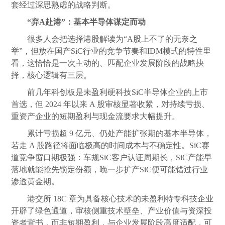
套经过深思熟虑的战略判断。
“弃A赴港”：基本半导体谋定而动
很多人会把选择港股解读为“A股上不了的无奈之
举”，但放在国产SiC行业的竞争节奏和IDM模式的特性里
看，这恰恰是一次主动的、匹配企业发展阶段的战略抉
择，核心逻辑有三层。
前几年科创板是未盈利硬科技SiC半导体企业的上市
首选，但 2024 年以来 A 股审核显著收紧，对持续亏损、
重资产企业的短期盈利与现金流要求大幅提升。
累计亏损超 9 亿元、仍处产能扩张期的基本半导体，
若走 A 股路径将面临极高的时间成本与不确定性。SiC赛
道竞争窗口期极强：车规SiC客户认证周期长，SiC产能早
落地就能抢先锁定份额，晚一步扩产SiC便可能错过行业
渗透黄金期。
港交所 18C 章为具备核心技术的未盈利特专科技企业
开辟了绿色通道，审核侧重技术壁垒、产业价值与资深投
资者背书，而非短期盈利，与企业发展阶段高度适配，可