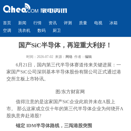
首页
新闻
行情
资讯
评测
质量
电视
冰箱
空调
洗衣机
数码
厨卫
国产SiC半导体，再迎重大利好！
时间：2026-07-02 来源：
网络
作者：
编辑
6月21日，国内第三代半导体赛道传来关键进展：一
家国产SiC公司深圳基本半导体股份有限公司正式通过港
交所主板上市聆讯。
图/东方财富网
值得注意的是这家国产SiC企业此前并未在A股上
市。 那么这家成立仅十年的第三代半导体企业为何绕开A
股执意奔赴港股?
锚定 IDM半导体路线，三闯港股突围