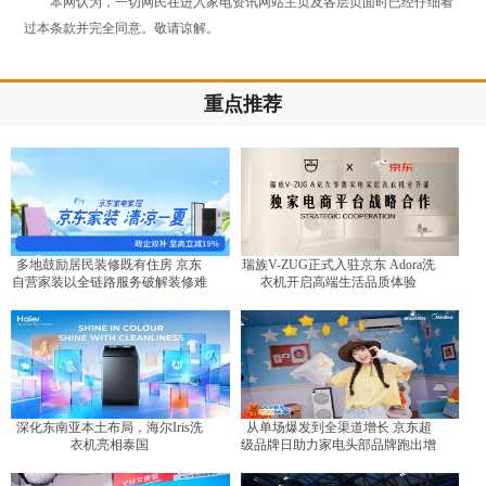
本网认为，一切网民在进入家电资讯网站主页及各层页面时已经仔细看
过本条款并完全同意。敬请谅解。
重点推荐
多地鼓励居民装修既有住房 京东
瑞族V-ZUG正式入驻京东 Adora洗
自营家装以全链路服务破解装修难
衣机开启高端生活品质体验
题
深化东南亚本土布局，海尔Iris洗
从单场爆发到全渠道增长 京东超
衣机亮相泰国
级品牌日助力家电头部品牌跑出增
长曲线