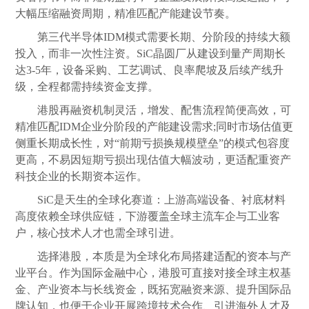
大幅压缩融资周期，精准匹配产能建设节奏。
第三代半导体IDM模式需要长期、分阶段的持续大额
投入，而非一次性注资。SiC晶圆厂从建设到量产周期长
达3-5年，设备采购、工艺调试、良率爬坡及后续产线升
级，全程都需持续资金支撑。
港股再融资机制灵活，增发、配售流程简便高效，可
精准匹配IDM企业分阶段的产能建设需求;同时市场估值更
侧重长期成长性，对“前期亏损换规模壁垒”的模式包容度
更高，不易因短期亏损出现估值大幅波动，更适配重资产
科技企业的长期资本运作。
SiC是天生的全球化赛道：上游高端设备、衬底材料
高度依赖全球供应链，下游覆盖全球主流车企与工业客
户，核心技术人才也需全球引进。
选择港股，本质是为全球化布局搭建适配的资本与产
业平台。作为国际金融中心，港股可直接对接全球主权基
金、产业资本与长线资金，既拓宽融资来源、提升国际品
牌认知，也便于企业开展跨境技术合作、引进海外人才及