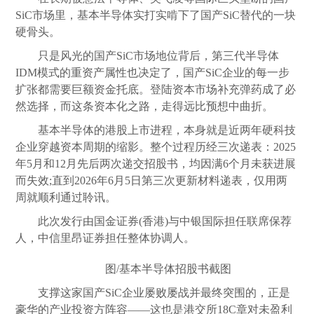
SiC市场里，基本半导体实打实啃下了国产SiC替代的一块
硬骨头。
只是风光的国产SiC市场地位背后，第三代半导体
IDM模式的重资产属性也决定了，国产SiC企业的每一步
扩张都需要巨额资金托底。登陆资本市场补充弹药成了必
然选择，而这条资本化之路，走得远比预想中曲折。
基本半导体的港股上市进程，本身就是近两年硬科技
企业穿越资本周期的缩影。整个过程历经三次递表：2025
年5月和12月先后两次递交招股书，均因满6个月未获进展
而失效;直到2026年6月5日第三次更新材料递表，仅用两
周就顺利通过聆讯。
此次发行由国金证券(香港)与中银国际担任联席保荐
人，中信里昂证券担任整体协调人。
图/基本半导体招股书截图
支撑这家国产SiC企业屡败屡战并最终突围的，正是
豪华的产业投资方阵容——这也是港交所18C章对未盈利