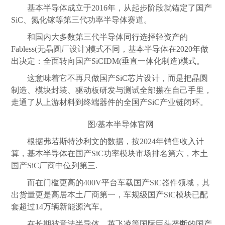
基本半导体成立于2016年，从起步阶段就锚定了国产
SiC、氮化镓等第三代功率半导体赛道。
和国内大多数第三代半导体同行选择轻资产的
Fabless(无晶圆厂设计)模式不同，基本半导体在2020年做
出决定：全面转向国产SiCIDM(垂直一体化制造)模式。
这意味着它不再只做国产SiC芯片设计，而是把晶圆
制造、模块封装、驱动板研发与测试全部攥在自己手里，
走通了从上游材料到终端器件的全国产SiC产业链闭环。
图/基本半导体官网
根据弗若斯特沙利文的数据，按2024年销售收入计
算，基本半导体在国产SiC功率模块市场排名第六，本土
国产SiC厂商中位列第三.
而在门槛更高的400V平台车载国产SiC器件领域，其
出货量更是高居本土厂商第一，车规级国产SiC模块已配
套超过14万辆新能源汽车。
在长期被意法半导体、英飞凌等国际巨头垄断的国产