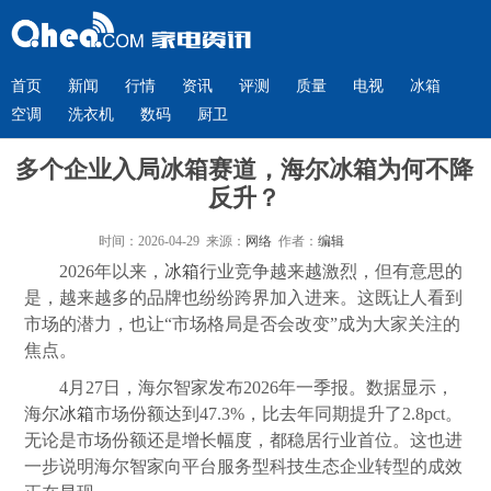
首页
新闻
行情
资讯
评测
质量
电视
冰箱
空调
洗衣机
数码
厨卫
多个企业入局冰箱赛道，海尔冰箱为何不降
反升？
时间：2026-04-29 来源：
网络
作者：
编辑
2026年以来，
冰箱
行业竞争越来越激烈，但有意思的
是，越来越多的品牌也纷纷跨界加入进来。这既让人看到
市场的潜力，也让“市场格局是否会改变”成为大家关注的
焦点。
4月27日，海尔智家发布2026年一季报。数据显示，
海尔
冰箱
市场份额达到47.3%，比去年同期提升了2.8pct。
无论是市场份额还是增长幅度，都稳居行业首位。这也进
一步说明海尔智家向平台服务型科技生态企业转型的成效