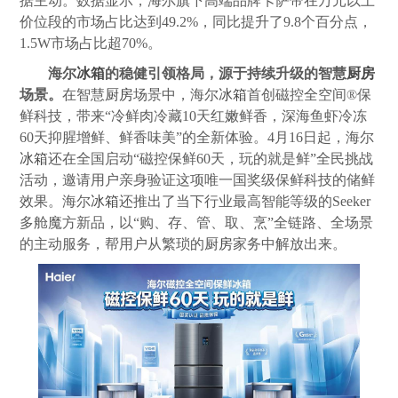
据主动。数据显示，海尔旗下高端品牌卡萨帝在万元以上
价位段的市场占比达到49.2%，同比提升了9.8个百分点，
1.5W市场占比超70%。
海尔
冰箱
的稳健引领格局，源于持续升级的智慧
厨房
场景。
在智慧
厨房
场景中，海尔
冰箱
首创磁控全空间®保
鲜科技，带来“冷鲜肉冷藏10天红嫩鲜香，深海鱼虾冷冻
60天抑腥增鲜、鲜香味美”的全新体验。4月16日起，海尔
冰箱
还在全国启动“磁控保鲜60天，玩的就是鲜”全民挑战
活动，邀请用户亲身验证这项唯一国奖级保鲜科技的储鲜
效果。海尔
冰箱
还推出了当下行业最高智能等级的Seeker
多舱魔方新品，以“购、存、管、取、烹”全链路、全场景
的主动服务，帮用户从繁琐的
厨房
家务中解放出来。