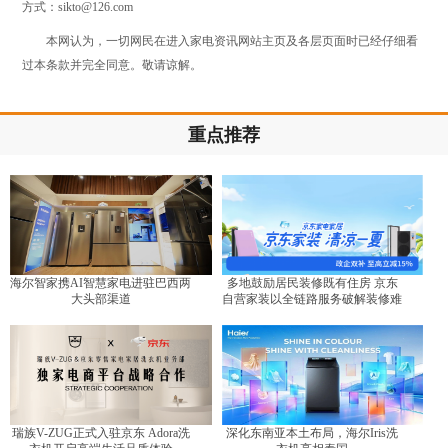
方式：sikto@126.com
本网认为，一切网民在进入家电资讯网站主页及各层页面时已经仔细看
过本条款并完全同意。敬请谅解。
重点推荐
海尔智家携AI智慧家电进驻巴西两
多地鼓励居民装修既有住房 京东
大头部渠道
自营家装以全链路服务破解装修难
题
瑞族V-ZUG正式入驻京东 Adora洗
深化东南亚本土布局，海尔Iris洗