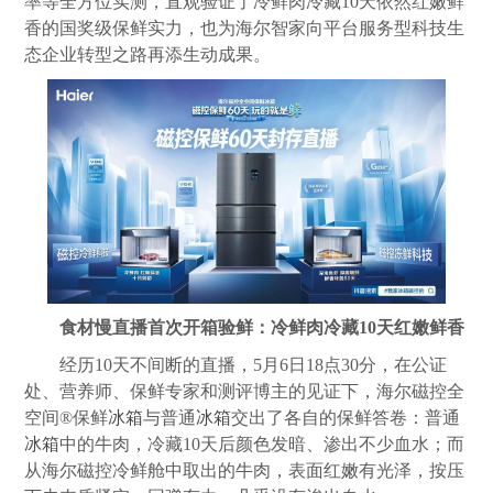
率等全方位实测，直观验证了冷鲜肉冷藏10天依然红嫩鲜
香的国奖级保鲜实力，也为海尔智家向平台服务型科技生
态企业转型之路再添生动成果。
食材慢直播首次开箱验鲜：冷鲜肉冷藏10天红嫩鲜香
经历10天不间断的直播，5月6日18点30分，在公证
处、营养师、保鲜专家和测评博主的见证下，海尔磁控全
空间®保鲜
冰箱
与普通
冰箱
交出了各自的保鲜答卷：普通
冰箱
中的牛肉，冷藏10天后颜色发暗、渗出不少血水；而
从海尔磁控冷鲜舱中取出的牛肉，表面红嫩有光泽，按压