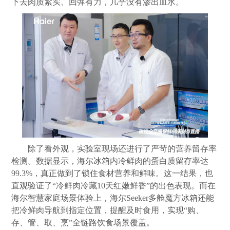
下去肉质紧实、回弹有力，几乎没有渗出血水。
除了看外观，实验室现场还进行了严苛的营养留存率
检测。数据显示，海尔
冰箱
内冷鲜肉的蛋白质留存率达
99.3%，真正做到了锁住食材营养和鲜味。这一结果，也
直观验证了“冷鲜肉冷藏10天红嫩鲜香”的出色表现。而在
海尔智慧家庭场景体验上，海尔Seeker多舱魔方
冰箱
还能
把冷鲜肉导航到指定位置，提醒及时食用，实现“购、
存、管、取、烹”全链路饮食场景覆盖。