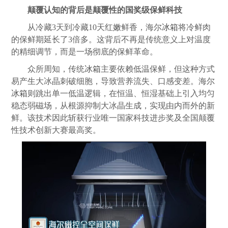
颠覆认知的背后是颠覆性的国奖级保鲜科技
从冷藏3天到冷藏10天红嫩鲜香，海尔
冰箱
将冷鲜肉
的保鲜期延长了3倍多。这背后不再是传统意义上对温度
的精细调节，而是一场彻底的保鲜革命。
众所周知，传统
冰箱
主要依赖低温保鲜，但这种方式
易产生大冰晶刺破细胞，导致营养流失、口感变差。海尔
冰箱
则跳出单一低温逻辑，在恒温、恒湿基础上引入均匀
稳态弱磁场，从根源抑制大冰晶生成，实现由内而外的新
鲜。该技术因此斩获行业唯一国家科技进步奖及全国颠覆
性技术创新大赛最高奖。