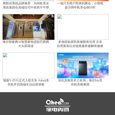
两联供系统品牌推荐：为何欧系水
一场只为用户而来的聚会：小熊电
系统基因在高端住宅中依然不可替
器20周年私享会倒计时
代？
海尔智家携AI智慧家电进驻巴西两
多地鼓励居民装修既有住房 京东
大头部渠道
自营家装以全链路服务破解装修难
题
瑞族V-ZUG正式入驻京东 Adora洗
深化东南亚本土布局，海尔Iris洗
衣机开启高端生活品质体验
衣机亮相泰国