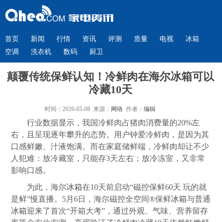
首页
新闻
行情
资讯
评测
质量
电视
冰箱
空调
洗衣机
数码
厨卫
颠覆传统保鲜认知！冷鲜肉在海尔冰箱可以
冷藏10天
时间：2026-05-08 来源：
网络
作者：
编辑
行业数据显示，我国冷鲜肉占猪肉消费量的20%左
右，且呈现逐年攀升的态势。用户钟爱冷鲜肉，是因为其
口感鲜嫩、汁液饱满。而在家庭储鲜端，冷鲜肉却让不少
人犯难：放冷藏室，只能存3天左右；放冷冻室，又非常
影响口感。
为此，海尔
冰箱
在10天前启动“磁控保鲜60天 玩的就
是鲜”慢直播。5月6日，海尔磁控全空间®保鲜
冰箱
与普通
冰箱
迎来了首次“开箱大考”，通过外观、气味、营养留存