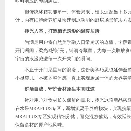
即时响应的即刻满足。
但传统
冰箱
功能单一、体验局限，难以适配当下多
计，内有细胞级养鲜及快速制冰功能的
厨房
场景解决方
揽光入室，打造栖光筑影的温暖居所
为满足用户将自然美学融入日常厨居的愿望，卡萨
开门瞬间，柔光3秒渐亮，铺满冷藏室，为每一次取放食
宇宙的浪漫藏进每一次开关门的瞬间。
不止于开门见星河的浪漫，这份美学巧思也延伸至整
不显突兀、不破坏整体感，真正实现厨居一体的无界美
鲜活自成，守护食材原生本真味道
针对用户对食材长久保鲜的需求，揽光
冰箱
新品搭
在水果MRAPLUS专区，新增负离子养鲜模块，实现抗
MRAPLUS专区实现精细分储，避免混放催熟，有效延长
保留食材的原产地风味。