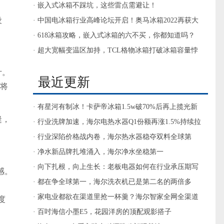
高端冰箱进入营养时代
· 嵌入式冰箱不踩坑，这些雷点需避让！
设
· 中国电冰箱行业高峰论坛开启！奥马冰箱2022再获大
奖
· 618冰箱攻略，嵌入式冰箱的六不买，你都知道吗？
· 超大宽幅变温区加持，TCL格物冰箱打破冰箱容量悖
论
计。
最近更新
，将
· 有星河有制冰！卡萨帝冰箱1.5w破70%后再上揽光新
缝，
品
· 行业洗牌加速，海尔电热水器Q1份额再涨1.5%持续拉
大差距
· 行业深陷价格战内卷，海尔热水器稳夺双料全球第
一，Q1份额持续攀升
· 净水新品牌扎堆涌入，海尔净水坐稳第一
· 向下扎根，向上生长：老板电器如何在行业承压期写
感。
出一份更具确定性的答卷
· 都在争全球第一，海尔洗衣机已是第二名的两倍多
· 家电业都欲在渠道里抢一杯羹？海尔智家全网全渠道
度
第一
· 百吋海信小墨E5，花园洋房的顶配观影搭子