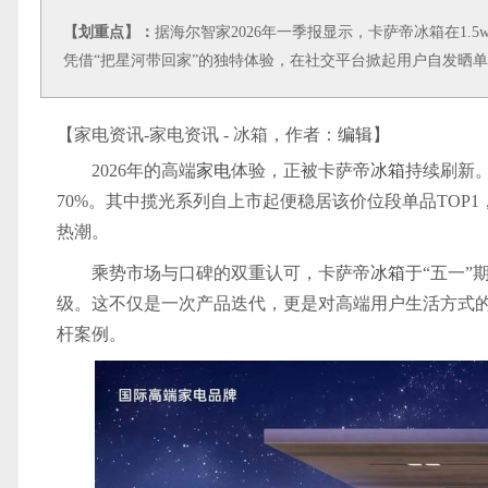
【划重点】：
据海尔智家2026年一季报显示，卡萨帝冰箱在1.
凭借“把星河带回家”的独特体验，在社交平台掀起用户自发晒
【家电资讯-家电资讯 - 冰箱，作者：
编辑
】
2026年的高端
家电
体验，正被卡萨帝
冰箱
持续刷新。
70%。其中揽光系列自上市起便稳居该价位段单品TOP
热潮。
乘势市场与口碑的双重认可，卡萨帝
冰箱
于“五一”
级。这不仅是一次产品迭代，更是对高端用户生活方式
杆案例。