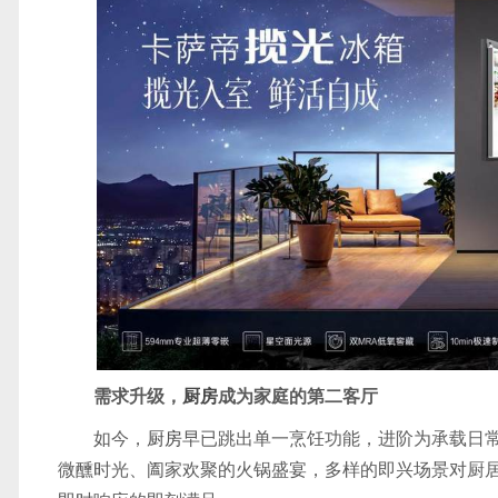
需求升级，
厨房
成为家庭的第二客厅
如今，
厨房
早已跳出单一烹饪功能，进阶为承载日
微醺时光、阖家欢聚的火锅盛宴，多样的即兴场景对厨