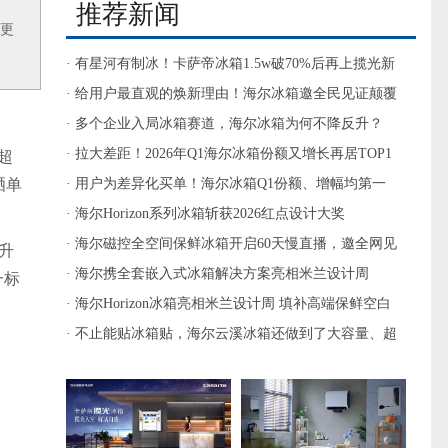
推荐新闻
，更
· 有星河有制冰！卡萨帝冰箱1.5w破70%后再上揽光新
品
· 给用户最直观的焕新理由！海尔冰箱邀全民见证颠覆
性保鲜体验
· 多个企业入局冰箱赛道，海尔冰箱为何不降反升？
· 拉大差距！2026年Q1海尔冰箱份额又增长再居TOP1
额超
晒单
· 用户为差异化买单！海尔冰箱Q1份额、增幅均第一
· 海尔Horizon系列冰箱斩获2026红点设计大奖
· 海尔磁控全空间保鲜冰箱开启60天慢直播，邀全网见
升
证国奖保鲜科技
· 海尔携全套嵌入式冰箱解决方案亮相米兰设计周
一标
· 海尔Horizon冰箱亮相米兰设计周 填补高端保鲜空白
· 不止能贴冰箱贴，海尔云溪冰箱还做到了大容量、超
低音