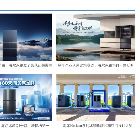
理由！海尔冰箱邀全民见证颠覆性
多个企业入局冰箱赛道，海尔冰箱为何不降反升
保鲜体验
海尔冰箱Q1份额、增幅均第一
海尔Horizon系列冰箱斩获2026红点设计大奖