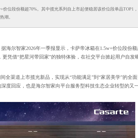
5w+价位段份额超70%。其中揽光系列自上市起便稳居该价位段单品TOP1
单热潮。
据海尔智家2026年一季报显示，卡萨帝
冰箱
在1.5w+价位段份
1，更凭借“把星河带回家”的独特体验，在社交平台掀起用户自发
期间全渠道上市揽光新品，实现从“功能满足”到“家居美学”的全面
的深度回应，也是海尔智家向平台服务型科技生态企业转型的又