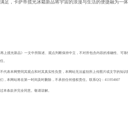
时满足，卡萨帝揽光
冰箱
新品将宇宙的浪漫与生活的便捷融为一体
%后再上揽光新品》一文中所陈述、观点判断保持中立，不对所包含内容的准确性、可靠
任。
不代表本网赞同其观点和对其真实性负责，本网站无法鉴别所上传图片或文字的知识
本网站将在第一时间及时删除，不承担任何侵权责任。联系QQ：411954607
过本条款并完全同意。敬请谅解。