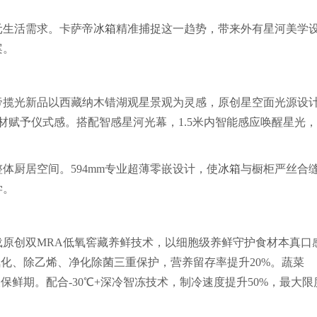
元生活需求。卡萨帝
冰箱
精准捕捉这一趋势，带来外有星河美学
案。
帝揽光新品以西藏纳木错湖观星景观为灵感，原创星空面光源设
材赋予仪式感。搭配智感星河光幕，1.5米内智能感应唤醒星光
体厨居空间。594mm专业超薄零嵌设计，使
冰箱
与橱柜严丝合
学。
载原创双MRA低氧窖藏养鲜技术，以细胞级养鲜守护食材本真口
氧化、除乙烯、净化除菌三重保护，营养留存率提升20%。蔬菜
保鲜期。配合-30℃+深冷智冻技术，制冷速度提升50%，最大限