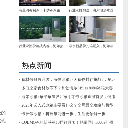
有星河有制冰！卡萨帝冰箱
行业洗牌加速，海尔电热水器
1.5w破70%后再上揽光新品
Q1份额再涨1.5%持续拉大差距
行业深陷价格战内卷，海尔热
净水新品牌扎堆涌入，海尔净
水器稳夺双料全球第一，Q1份
水坐稳第一
额持续攀升
热点新闻
· 食材保鲜再升级，海信冰箱#7天食物封存挑战#，见证
真空保鲜黑科技
· 多口之家食材放不下？利勃海尔SBSes 8484冰箱大容
量，极致保鲜
· 海尔冰箱x每平每屋设计家｜零嵌冰箱直播首发，健康
生活新鲜开场！
· 2023年嵌入式冰箱主要看什么？全网最全攻略与机型
松的
推荐
· 卡萨帝冰箱：科技每前进一步，生活更领鲜一步
实现
· COLMO冰箱斩获第13届红顶奖！销量同比500%引领