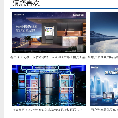
猜您喜欢
有星河有制冰！卡萨帝冰箱1.5w破70%后再上揽光新品
给用户最直观的焕新
拉大差距！2026年Q1海尔冰箱份额又增长再居TOP1
用户为差异化买单！