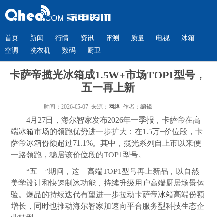
首页
新闻
行情
资讯
评测
质量
电视
冰箱
空调
洗衣机
数码
厨卫
卡萨帝揽光冰箱成1.5W+市场TOP1型号，
五一再上新
时间：2026-05-07 来源：
网络
作者：
编辑
4月27日，海尔智家发布2026年一季报，卡萨帝在高
端
冰箱
市场的领跑优势进一步扩大：在1.5万+价位段，卡
萨帝
冰箱
份额超过71.1%。其中，揽光系列自上市以来便
一路领跑，稳居该价位段的TOP1型号。
“五一”期间，这一高端TOP1型号再上新品，以自然
美学设计和快速制冰功能，持续升级用户高端厨居场景体
验。爆品的持续迭代有望进一步拉动卡萨帝
冰箱
高端份额
增长，同时也推动海尔智家加速向平台服务型科技生态企