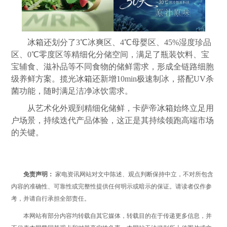
冰箱
还划分了3℃冰爽区、4℃母婴区、45%湿度珍品
区、0℃零度区等精细化分储空间，满足了瓶装饮料、宝
宝辅食、滋补品等不同食物的储鲜需求，形成全链路细胞
级养鲜方案。揽光
冰箱
还新增10min极速制冰，搭配UV杀
菌功能，随时满足洁净冰饮需求。
从艺术化外观到精细化储鲜，卡萨帝
冰箱
始终立足用
户场景，持续迭代产品体验，这正是其持续领跑高端市场
的关键。
免责声明：
家电资讯网站对文中陈述、观点判断保持中立，不对所包含
内容的准确性、可靠性或完整性提供任何明示或暗示的保证。请读者仅作参
考，并请自行承担全部责任。
本网站有部分内容均转载自其它媒体，转载目的在于传递更多信息，并