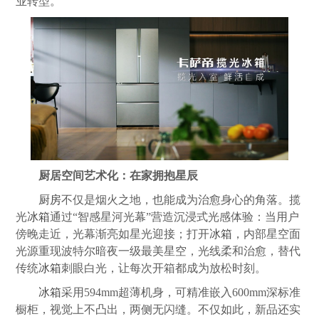
业转型。
厨居空间艺术化：在家拥抱星辰
厨房
不仅是烟火之地，也能成为治愈身心的角落。揽
光
冰箱
通过“智感星河光幕”营造沉浸式光感体验：当用户
傍晚走近，光幕渐亮如星光迎接；打开
冰箱
，内部星空面
光源重现波特尔暗夜一级最美星空，光线柔和治愈，替代
传统
冰箱
刺眼白光，让每次开箱都成为放松时刻。
冰箱
采用594mm超薄机身，可精准嵌入600mm深标准
橱柜，视觉上不凸出，两侧无闪缝。不仅如此，新品还实