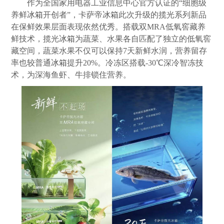
作为全国家用电器工业信息中心官方认证的“细胞级
养鲜
冰箱
开创者”，卡萨帝
冰箱
此次升级的揽光系列新品
在保鲜效果层面表现依然优秀。搭载双MRA低氧窖藏养
鲜技术，揽光
冰箱
为蔬菜、水果各自匹配了独立的低氧窖
藏空间，蔬菜水果不仅可以保持7天新鲜水润，营养留存
率也较普通
冰箱
提升20%。冷冻区搭载-30℃深冷智冻技
术，为深海鱼虾、牛排锁住营养。