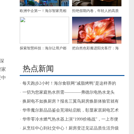
欧洲中企第一！海尔智家亮相
拒绝假期内卷，年轻人的高质
米兰设计周展全套智慧厨房
量休息：在家好好吃饭
探索智慧科技：海尔让用户都
把自然色彩搬进阳光客厅：海
能喝上安全好水
信小墨E5凭什么锁定年度爆
验深
热点新闻
款？
智家
景中
· 每天跑步2小时！海尔食联网“减脂烤鸭”是这样养的
· 一切为您家庭热水所需————弗德尔电热水龙头
· 换厨电不如换厨房？报名三翼鸟厨房焕新体验官就有
答案了
· 华帝魔尔新品品鉴会芜湖站启航，彰显家居厨电艺术
· 华帝零冷水燃气热水器上演“1999价格战”，一上市便
打破底价
· 从烹饪中心到社交中心！厨房变迁见证品质生活升级