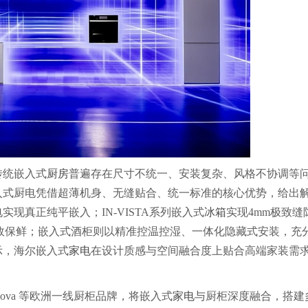
传统嵌入式
厨房
普遍存在尺寸不统一、安装复杂、风格不协调等
入式厨电凭借超薄机身、无缝贴合、统一标准的核心优势，给出
现真正纯平嵌入；IN-VISTA系列嵌入式
冰箱
实现4mm极致缝
效保鲜；嵌入式酒柜则以精准控温控湿、一体化隐藏式安装，充
示，海尔嵌入式
家电
在设计质感与空间融合度上贴合高端家装需
nova 等欧洲一线厨柜品牌，将嵌入式
家电
与厨柜深度融合，搭建