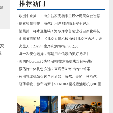
推荐新闻
磅
体
· 欧洲中企第一！海尔智家亮相米兰设计周展全套智慧
厨房
· 探索智慧科技：海尔让用户都能喝上安全好水
· 清晨第一杯水直接喝！海尔净水首创滤芯自净化科技
· 山东省市监局：40批次厨房机械抽检1批次不合格，涉
家
三丫家用电器
· 火星人：2025年度净利润亏损2.96亿元
能、
· 每一次安心选择，都是用户信赖的美好见证丨
SAKURA樱花让家的温暖悄然绽放
· 美的P40pro三代烤箱 硬核技术高效烘焙轻松进阶
· 微蒸烤一体机怎么选？宜盾普X2给出专业答案
· 家用管线机怎么选？宜盾普、海尔、美的、苏泊尔、
安吉尔谁更香？
· 轻薄瞬吸，静守清新丨SAKURA樱花吸油烟机Q801重
塑清爽洁净的烹饪体验