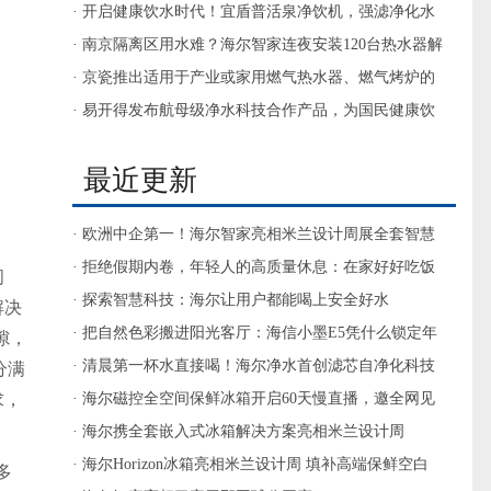
· 开启健康饮水时代！宜盾普活泉净饮机，强滤净化水
质，微矿健康饮水
· 南京隔离区用水难？海尔智家连夜安装120台热水器解
决
· 京瓷推出适用于产业或家用燃气热水器、燃气烤炉的
230V标准型氮化硅加热器
· 易开得发布航母级净水科技合作产品，为国民健康饮
水护航
最近更新
· 欧洲中企第一！海尔智家亮相米兰设计周展全套智慧
厨房
· 拒绝假期内卷，年轻人的高质量休息：在家好好吃饭
问
· 探索智慧科技：海尔让用户都能喝上安全好水
解决
· 把自然色彩搬进阳光客厅：海信小墨E5凭什么锁定年
隙，
度爆款？
· 清晨第一杯水直接喝！海尔净水首创滤芯自净化科技
分满
求，
· 海尔磁控全空间保鲜冰箱开启60天慢直播，邀全网见
证国奖保鲜科技
· 海尔携全套嵌入式冰箱解决方案亮相米兰设计周
· 海尔Horizon冰箱亮相米兰设计周 填补高端保鲜空白
多