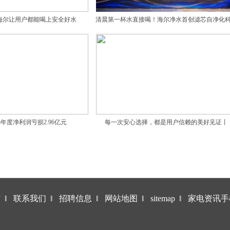
海尔让用户都能喝上安全好水
清晨第一杯水直接喝！海尔净水首创滤芯自净化
5年度净利润亏损2.96亿元
每一次安心选择，都是用户信赖的美好见证丨
SAKURA樱花让家的温暖悄然绽放
作
‖
联系我们
‖
招聘信息
‖
网站地图
‖
sitemap
‖
家电资讯手