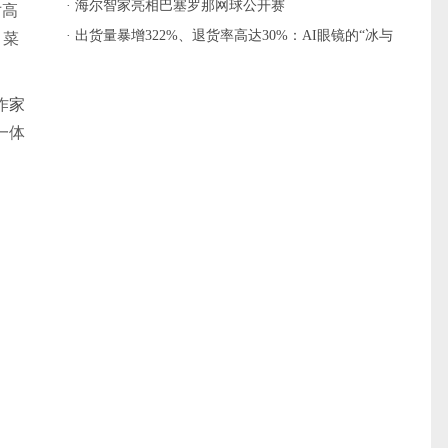
· 海尔智家亮相巴塞罗那网球公开赛
寸高
· 出货量暴增322%、退货率高达30%：AI眼镜的“冰与
，菜
火之歌”
作
家
一体