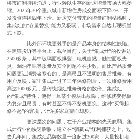
楼市红利持续消退，行业赖以生存的新房增量市场大幅萎
缩。2025年30个重点城市新增住房成交面积下降7%，开
发投资连续四年下滑。新房交付带来的增量红利枯竭时，
集成灶的“存量替换”能力又极弱，市场需求自然出现断崖
式下跌。
比外部环境更棘手的是产品本身的结构性缺陷。
在黑猫
投诉
等平台上，截至目前，关于“集成灶”的
投诉
达
2500多条，其中玻璃面板爆裂、电机自燃、触控面板失
灵、漏油串味等
质量
及安全问题不在少数。而比产品
质量
问题更让消费者寒心的，是高昂且不透明的售后维修。有
用户反映，家里集成灶过了三年保修期后，一次维修费用
高达1000多元，是传统烟灶维修
价格
的数倍。集成灶
的“集成”特性，使得一旦某个模块出故障，维修就变得极
为复杂且昂贵，有时甚至不得不整机更换。这种“买得起
修不起”的窘境，让许多家庭望而却步。
更深层次的问题，在于产业结构的先天脆弱。集
成灶行业的快速膨胀，建立在“躺赢式”红利捕获之上。过
去几年间，集成灶品牌数量一度超过300家，大量投机者