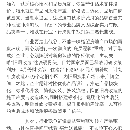
涌入，缺乏核心技术和品质沉淀，依靠营销话术支撑溢
价，结果就是产品同质化严重、
价格
战白热化、品质口碑
被透支。当潮水退去，这些没有技术护城河的品牌首当其
冲地被冲刷淘汰，而留下的专业品牌又因综合实力有限、
品类单一，难以在行业下行周期中找到第二增长曲线。
行业要走出低谷，不能一味指望房地产市场的再
度狂欢，而必须进行一次彻底的“底层逻辑”重构。对于集
成灶企业，必须摆脱对新房装修的路径依赖，主动去
啃“旧厨改造”这块硬骨头。目前国家层面已释放明确政策
利好，4月份财政部、住建部下达625亿元专项补助，计划
年度改造2.6万个老旧小区，为旧厨换装市场带来广阔空
间。对此，企业需针对性优化产品设计，推进产品模块
化、标准化升级，简化安装、换装流程，降低旧房改造的
施工难度与改造成本;同时搭建标准化、透明化的售后服
务体系，明确维修收费标准、提升服务响应效率，以可控
的售后成本和优质服务重塑用户信任。
其次，行业竞争逻辑需从营销驱动转向产品驱
动。与其在直播间里喊着“买灶送戴森”，不如静下心来把