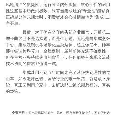
风轮清洁的便捷性、运行噪音的分贝值、核心部件的耐用
性这些基本功做到极致。只有当集成灶的“专业性”能够真
正超越分体式烟灶时，消费者才会心甘情愿地为“集成”二
字买单。
最后，对于仍在坚守的头部企业而言，开辟第二
增长曲线已不是选择题，而是生存题。无论是向集成烹饪
中心、集成洗碗机等场景化品类延伸，还是像亿田、帅丰
那样尝试跨界算力、全屋定制，虽然前路充满不确定性，
但在主营业务持续失血的背景下，任何能够带来现金流或
技术协同的探索都值得一试。
集成灶用不到五年时间走完了从狂热到理性的过
山车，如今泡沫已破，留给行业的唯一出路，就是放下身
段，真正回到用户家中，去解决那些被长期忽视的、真实
的烦恼。
免责声明：
家电资讯网站对文中陈述、观点判断保持中立，不对所包含