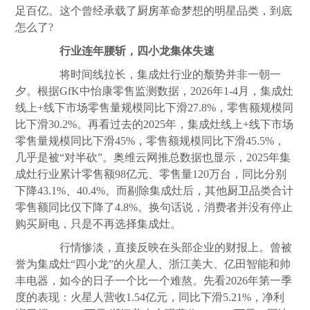
足百亿。这个曾经承载了
厨房
革命梦想的明星品类，到底
怎么了?
行业连年腰斩，四小龙集体失速
将时间线拉长，集成灶行业的颓势并非一朝一
夕。根据GfK中怡康零售监测数据，2026年1-4月，集成灶
线上+线下市场零售量规模同比下滑27.8%，零售额规模同
比下滑30.2%。再看过去的2025年，集成灶线上+线下市场
零售量规模同比下滑45%，零售额规模同比下滑45.5%，
几乎是被“对半砍”。奥维云网推总数据也显示，2025年集
成灶行业累计零售额98亿元、零售量120万台，同比分别
下降43.1%、40.4%。而剔除集成灶后，其他
厨卫
品类合计
零售额同比仅下降了4.8%。换句话说，消费者并没有停止
购买厨电，只是不再选择集成灶。
行情惨淡，直接反映在头部企业的财报上。曾被
誉为集成灶“四小龙”的火星人、浙江美大、亿田智能和帅
丰电器，如今的日子一个比一个难熬。先看2026年第一季
度的表现：火星人营收1.54亿元，同比下滑5.21%，净利