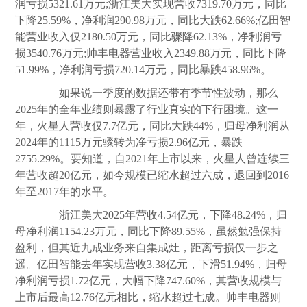
润亏损5321.61万元;浙江美大实现营收7319.70万元，同比
下降25.59%，净利润290.98万元，同比大跌62.66%;亿田智
能营业收入仅2180.50万元，同比骤降62.13%，净利润亏
损3540.76万元;帅丰电器营业收入2349.88万元，同比下降
51.99%，净利润亏损720.14万元，同比暴跌458.96%。
如果说一季度的数据还带有季节性波动，那么
2025年的全年业绩则暴露了行业真实的下行困境。这一
年，火星人营收仅7.7亿元，同比大跌44%，归母净利润从
2024年的1115万元骤转为净亏损2.96亿元，暴跌
2755.29%。要知道，自2021年上市以来，火星人曾连续三
年营收超20亿元，如今规模已缩水超过六成，退回到2016
年至2017年的水平。
浙江美大2025年营收4.54亿元，下降48.24%，归
母净利润1154.23万元，同比下降89.55%，虽然勉强保持
盈利，但其近九成业务来自集成灶，距离亏损仅一步之
遥。亿田智能去年实现营收3.38亿元，下滑51.94%，归母
净利润亏损1.72亿元，大幅下降747.60%，其营收规模与
上市后最高12.76亿元相比，缩水超过七成。帅丰电器则