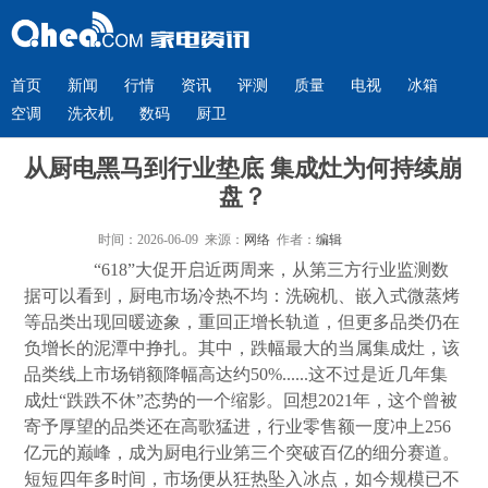
首页
新闻
行情
资讯
评测
质量
电视
冰箱
空调
洗衣机
数码
厨卫
从厨电黑马到行业垫底 集成灶为何持续崩
盘？
时间：2026-06-09 来源：
网络
作者：
编辑
“618”大促开启近两周来，从第三方行业监测数
据可以看到，厨电市场冷热不均：洗碗机、嵌入式微蒸烤
等品类出现回暖迹象，重回正增长轨道，但更多品类仍在
负增长的泥潭中挣扎。其中，跌幅最大的当属集成灶，该
品类线上市场销额降幅高达约50%......这不过是近几年集
成灶“跌跌不休”态势的一个缩影。回想2021年，这个曾被
寄予厚望的品类还在高歌猛进，行业零售额一度冲上256
亿元的巅峰，成为厨电行业第三个突破百亿的细分赛道。
短短四年多时间，市场便从狂热坠入冰点，如今规模已不