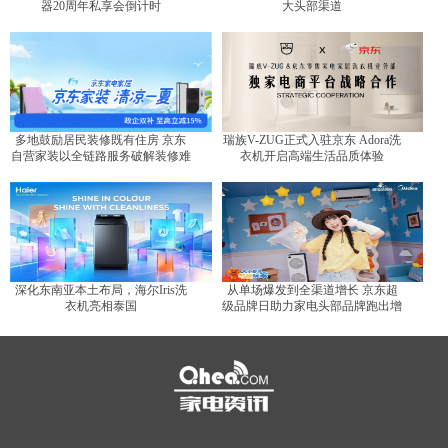
器20周年私享会倒计时
大头部渠道
多地鼓励居民装修既有住房 京东
瑞族V-ZUG正式入驻京东 Adora洗
自营家装以全链路服务破解装修难
衣机开启高端生活品质体验
题
深化东南亚本土布局，海尔Iris洗
从单场爆发到全渠道增长 京东超
衣机亮相泰国
级品牌日助力家电头部品牌跑出增
长曲线