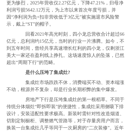
更为惨烈，2025年营收仅2.27亿元，下降47.21%，归母净
利润亏损5642.12万元，为上市以来首次年度亏损，并
因“净利润为负+扣非营收低于3亿元”被实施退市风险警
示，戴上“ST”的帽子。
回看2021年高光时刻，四小龙总营收合计超过66
亿元，总利润约15亿元，当时的行业一片沸腾。如今，不
到五年时间，曾经共享高速增长红利的四小龙，仅剩浙江
美大一家还在盈利线上挣扎。这场速度惊人的坠落，已然
超出“周期下行”的范畴。
是什么压垮了集成灶?
集成灶市场跌跌不休，消费端买不动、资本端涨
不动，根源并不复杂，却是行业长期积弊的集中爆发。
房地产下行是压垮集成灶的第一根稻草。不同于
传统分体烟灶“即拆即装”的便捷性，集成灶采用侧吸下排
设计，安装适配性要求极高。新装时需针对性改造烟道、
切割定制橱柜、调整燃气管路等，对于存量房用户而言，
换装一台集成灶几乎等同于一次
厨房
的“二次装修”。近年