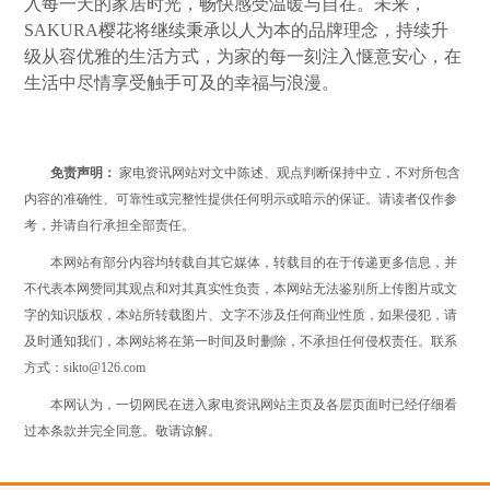
入每一天的家居时光，畅快感受温暖与自在。未来，
SAKURA樱花将继续秉承以人为本的品牌理念，持续升
级从容优雅的生活方式，为家的每一刻注入惬意安心，在
生活中尽情享受触手可及的幸福与浪漫。
免责声明：
家电资讯网站对文中陈述、观点判断保持中立，不对所包含
内容的准确性、可靠性或完整性提供任何明示或暗示的保证。请读者仅作参
考，并请自行承担全部责任。
本网站有部分内容均转载自其它媒体，转载目的在于传递更多信息，并
不代表本网赞同其观点和对其真实性负责，本网站无法鉴别所上传图片或文
字的知识版权，本站所转载图片、文字不涉及任何商业性质，如果侵犯，请
及时通知我们，本网站将在第一时间及时删除，不承担任何侵权责任。联系
方式：sikto@126.com
本网认为，一切网民在进入家电资讯网站主页及各层页面时已经仔细看
过本条款并完全同意。敬请谅解。