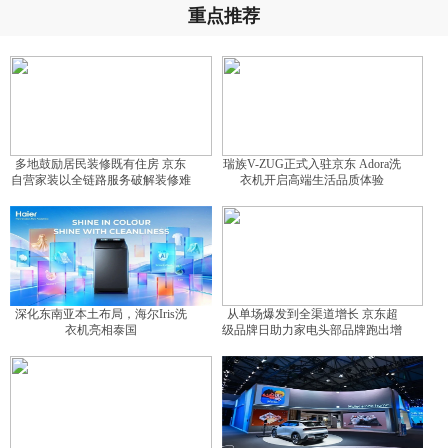
重点推荐
多地鼓励居民装修既有住房 京东
瑞族V-ZUG正式入驻京东 Adora洗
自营家装以全链路服务破解装修难
衣机开启高端生活品质体验
题
深化东南亚本土布局，海尔Iris洗
从单场爆发到全渠道增长 京东超
衣机亮相泰国
级品牌日助力家电头部品牌跑出增
长曲线