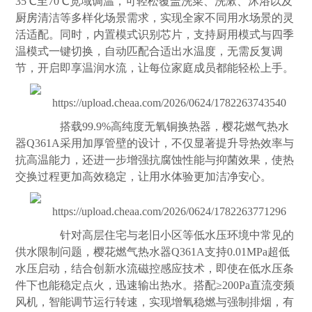
35℃至70℃宽域调温，可轻松覆盖洗菜、洗漱、沐浴以及
厨房
清洁等多样化场景需求，实现全家不同用水场景的灵
活适配。同时，内置模式识别芯片，支持厨用模式与四季
温模式一键切换，自动匹配合适出水温度，无需反复调
节，开启即享温润水流，让每位家庭成员都能轻松上手。
搭载99.9%高纯度无氧铜换热器，樱花燃气热水
器Q361A采用加厚管壁的设计，不仅显著提升导热效率与
抗高温能力，还进一步增强抗腐蚀性能与抑菌效果，使热
交换过程更加高效稳定，让用水体验更加洁净安心。
针对高层住宅与老旧小区等低水压环境中常见的
供水限制问题，樱花燃气热水器Q361A支持0.01MPa超低
水压启动，结合创新水流磁控感应技术，即使在低水压条
件下也能稳定点火，迅速输出热水。搭配≥200Pa直流变频
风机，智能调节运行转速，实现增氧稳燃与强制排烟，有