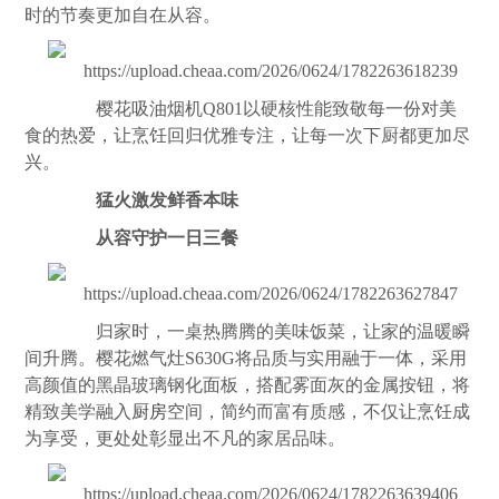
时的节奏更加自在从容。
樱花吸油烟机Q801以硬核性能致敬每一份对美
食的热爱，让烹饪回归优雅专注，让每一次下厨都更加尽
兴。
猛火激发鲜香本味
从容守护一日三餐
归家时，一桌热腾腾的美味饭菜，让家的温暖瞬
间升腾。樱花燃气灶S630G将品质与实用融于一体，采用
高颜值的黑晶玻璃钢化面板，搭配雾面灰的金属按钮，将
精致美学融入
厨房
空间，简约而富有质感，不仅让烹饪成
为享受，更处处彰显出不凡的家居品味。