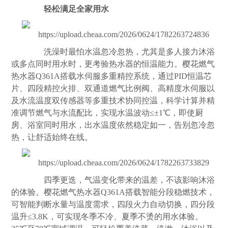
轻松满足全家用水
洗澡时最怕水温忽冷忽热，尤其是多人接力沐浴
或多点同时用水时，更考验热水器的恒温能力。樱花燃气
热水器Q361A搭载水伺服多重精控系统，通过PID恒温芯
片、四段精控火排、双通道燃气比例阀、高精度水伺服以
及水流温度双传感器等多重技术协同控温，科学计算并精
准调节燃气与水流配比，实现水温波动≤±1℃，即使
厨
房
、浴室同时用水，出水温度依然稳定如一，告别忽冷忽
热，让舒适始终在线。
四季更迭，气温变化带来的温差，不该影响沐浴
的体验。樱花燃气热水器Q361A搭载智能分段稳燃技术，
可智能判断水量与温度需求，四段火力自动切换，四分段
温升≤3.8K，可实现冬季不冷、夏季不烫的用水体验。