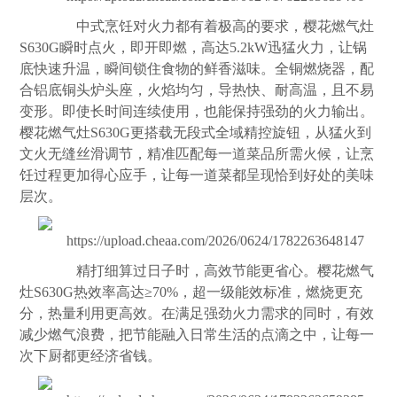
中式烹饪对火力都有着极高的要求，樱花燃气灶
S630G瞬时点火，即开即燃，高达5.2kW迅猛火力，让锅
底快速升温，瞬间锁住食物的鲜香滋味。全铜燃烧器，配
合铝底铜头炉头座，火焰均匀，导热快、耐高温，且不易
变形。即使长时间连续使用，也能保持强劲的火力输出。
樱花燃气灶S630G更搭载无段式全域精控旋钮，从猛火到
文火无缝丝滑调节，精准匹配每一道菜品所需火候，让烹
饪过程更加得心应手，让每一道菜都呈现恰到好处的美味
层次。
精打细算过日子时，高效节能更省心。樱花燃气
灶S630G热效率高达≥70%，超一级能效标准，燃烧更充
分，热量利用更高效。在满足强劲火力需求的同时，有效
减少燃气浪费，把节能融入日常生活的点滴之中，让每一
次下厨都更经济省钱。