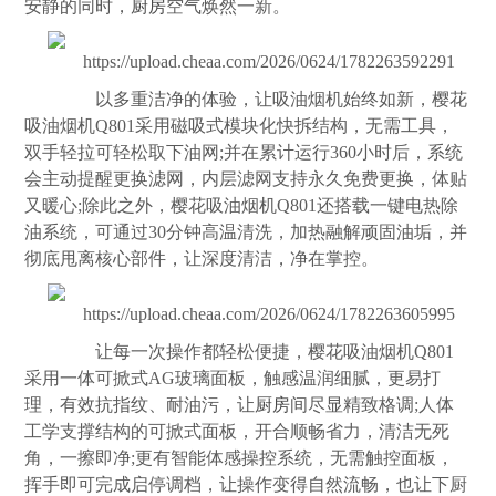
安静的同时，
厨房
空气焕然一新。
以多重洁净的体验，让吸油烟机始终如新，樱花
吸油烟机Q801采用磁吸式模块化快拆结构，无需工具，
双手轻拉可轻松取下油网;并在累计运行360小时后，系统
会主动提醒更换滤网，内层滤网支持永久免费更换，体贴
又暖心;除此之外，樱花吸油烟机Q801还搭载一键电热除
油系统，可通过30分钟高温清洗，加热融解顽固油垢，并
彻底甩离核心部件，让深度清洁，净在掌控。
让每一次操作都轻松便捷，樱花吸油烟机Q801
采用一体可掀式AG玻璃面板，触感温润细腻，更易打
理，有效抗指纹、耐油污，让
厨房
间尽显精致格调;人体
工学支撑结构的可掀式面板，开合顺畅省力，清洁无死
角，一擦即净;更有智能体感操控系统，无需触控面板，
挥手即可完成启停调档，让操作变得自然流畅，也让下厨