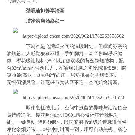
到愉悦与自在。
劲吸速排静享清新
洁净清爽始终如一
下厨本是充满烟火气的温暖时刻，但瞬间弥漫的
油烟总让人感觉狼狈不堪，手忙脚乱，甚至影响呼吸健
康。樱花吸油烟机Q801以顶侧双吸的黄金拢烟结构，配
合32m³/min的强劲风力，在油烟升腾之初便精准锁定、瞬
吸净除;高达1200Pa强悍静压，强势抵御公共烟道压力，
无惧倒灌风险，让烹饪节奏从容不迫，空气始终清新。
即使烹饪结束后，空间中残留的异味与油烟也会
被持续净化。樱花吸油烟机Q801精心设计静音除味功
能，一键启动“轻风静吸”，以国家图书馆级静音标准悄然
净化余烟异味，20分钟的时间一到，即可自动关机，省心