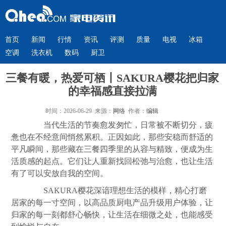
首页
新闻
行情
资讯
评测
质量
电视
冰箱
空调
洗衣机
数码
厨卫
三餐有暖，热爱可栖丨SAKURA樱花把归家
的幸福感直接拉满
时间：2026-06-29 来源：
网络
作者：
编辑
当代生活的节奏愈发匆忙，日常被不断切分，疲
惫也在不经意间悄然累积。正因如此，那些安稳而舒适的
平凡瞬间，那些藏在三餐四季里的从容与精致，便成为生
活质感的起点。它们让人重新找回松弛与治愈，也让生活
有了可以安放自我的空间。
SAKURA樱花深谙理想生活的模样，精心打磨
居家的每一寸空间，以高品质厨电产品升级用户体验，让
归家的每一刻都舒心畅快，让生活在细微之处，也能感受