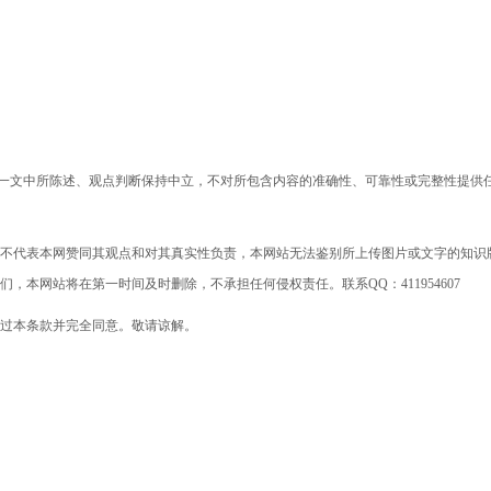
》一文中所陈述、观点判断保持中立，不对所包含内容的准确性、可靠性或完整性提供
不代表本网赞同其观点和对其真实性负责，本网站无法鉴别所上传图片或文字的知识
本网站将在第一时间及时删除，不承担任何侵权责任。联系QQ：411954607
过本条款并完全同意。敬请谅解。