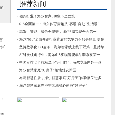
推荐新闻
”的
· 领跑行业！海尔智家618拿下全面第一
· 618全面第一：海尔体育营销从“赛场”奔赴“生活场”
· 高端、智能、绿色全覆盖，海尔618实现全面第一
· 海尔“618”全面领跑行业背后的竞争力不只是销量 更是
面
时斩
战略引领
· 坚持数字化+AI变革，海尔智家线上线下双第一且持续
增长
· AI科技领跑行业，海尔618实现智能单品套系双第一
· 中国女排安卡拉站拿下“开门红”，海尔赛场内外一路
同行
· 海尔智慧家庭“好房子”落地雄安新区
· 布局智慧住居，海尔智慧家庭“好房子”体验展又进多
城
· 海尔智慧家庭在济宁落地省心便捷“好房子”
软，
。需