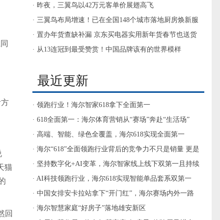
· 昨夜，三翼鸟以42万元客单价展翅高飞
· 三翼鸟布局增速！已在全国148个城市落地厨房焕新服
务
· 置办年货查缺补漏 京东买电器实用新年货春节也送货
系同
· 从13连冠到最受赞赏！中国品牌该有的世界模样
最近更新
活方
· 领跑行业！海尔智家618拿下全面第一
· 618全面第一：海尔体育营销从“赛场”奔赴“生活场”
· 高端、智能、绿色全覆盖，海尔618实现全面第一
· 海尔“618”全面领跑行业背后的竞争力不只是销量 更是
说
战略引领
· 坚持数字化+AI变革，海尔智家线上线下双第一且持续
天猫
增长
· AI科技领跑行业，海尔618实现智能单品套系双第一
的
· 中国女排安卡拉站拿下“开门红”，海尔赛场内外一路
同行
· 海尔智慧家庭“好房子”落地雄安新区
然回