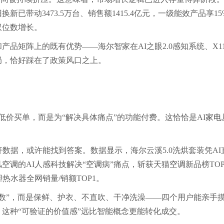
换新已带动3473.5万台、销售额1415.4亿元，一级能效产品享15
双位数增长。
品矩阵上的既有优势——海尔智家在AI之眼2.0感知系统、X1
局，恰好踩在了政策风口之上。
低价买单，而是为“解决具体痛点”的功能付费。这恰恰是AI
家电
数据，或许能找到答案。数据显示，海尔云溪5.0洗烘套装凭AI
风
空调
的AI人感科技解决“
空调
病”痛点，斩获天猫
空调
新品榜TO
热水器全网销量/销额TOP1。
参数”，而是保鲜、护衣、不直吹、干净洗澡——四个用户能亲手
这种“可验证的价值感”远比智能概念更能转化成交。