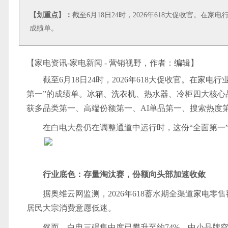
【划重点】：
截至6月18日24时，2026年618大促收官。
成绩单。
【家电资讯-家电新闻 - 营销视野，作者：
编辑
】
截至6月18日24时，2026年618大促收官。在
家电
行
第一”的成绩单。
冰箱
、
洗衣机
、热水器、冷柜四大核心
获多品类第一、高端份额第一、AI单品第一、搜索热度
在白电大盘仍在调整通道中运行时，这份“全面第一
行业底色：存量淘汰赛，份额向头部加速收敛
据奥维云网监测，2026年618蓄水期全渠道
家电
零售
居民大宗消费意愿低迷。
然而，白电三强集中度已攀升至约74%，中小品牌