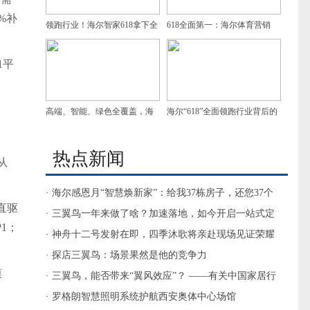
%补
领跑行业！海尔智家618拿下全
618全面第一：海尔体育营销
面第一
从“赛场”奔赴“生活场”
1平
高端、智能、绿色全覆盖，海
海尔“618”全面领跑行业背后的
尔618实现全面第一
竞争力不只是销量 更是战略引
热点新闻
领
从
· 海尔感恩月“智慧焕新家”：给我37栋房子，还您37个
直驱
智慧家
· 三翼鸟一年来做了啥？加速落地，如今开启一站式定
P1；
制智慧家时代
· 神舟十二号发射在即，四季沐歌将亲赴现场见证荣耀
时刻
· 探店三翼鸟：场景果然是他的竞争力
摸
· 三翼鸟，能否带来“翼风效应”？ ——有关中国家居行
业变革话题的观察
· 罗格朗智慧照明系统护航西安奥体中心场馆