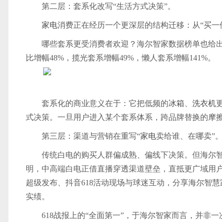
第二层：套系化改写“生活方式决策”。
家电
消费正在经历一个更深层的结构迁移：从“买一件
哪些套系更受消费者欢迎？海尔智家数据榜单也给出了
比增幅48%，揽光套系增幅49%，懒人套系增幅141%。
套系化的商业意义在于：它把低频的
冰箱
、
洗衣机
式决策。一旦用户进入某个套系体系，跨品牌替换的摩
第三层：渠道与营销在重写“
家电
卖给谁、在哪卖”
传统白电的购买人群偏成熟、偏线下决策。但海尔
明，中高端白电正借直播穿透渠道壁垒，直抵更广域用户
超级发布、抖音618活动现场与球迷互动，分享海尔智慧
实绩。
618战报上的“全面第一”，于海尔智家而言，并