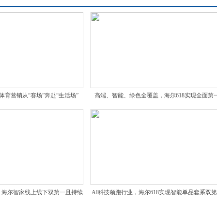
体育营销从“赛场”奔赴“生活场”
高端、智能、绿色全覆盖，海尔618实现全面第
革，海尔智家线上线下双第一且持续
AI科技领跑行业，海尔618实现智能单品套系双
增长