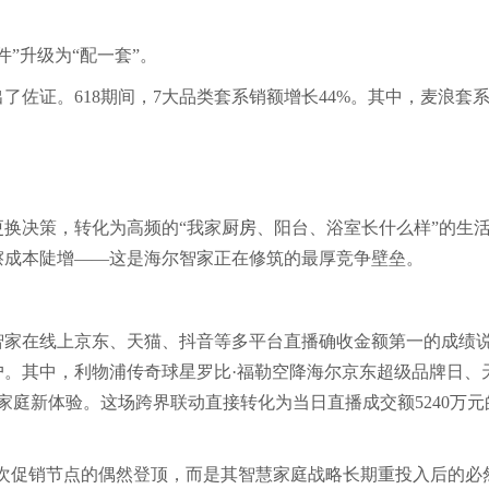
”升级为“配一套”。
佐证。618期间，7大品类套系销额增长44%。其中，麦浪套
更换决策，转化为高频的“我家
厨房
、阳台、浴室长什么样”的生
擦成本陡增——这是海尔智家正在修筑的最厚竞争壁垒。
。
智家在线上京东、天猫、抖音等多平台直播确收金额第一的成绩
。其中，利物浦传奇球星罗比·福勒空降海尔京东超级品牌日、
家庭新体验。这场跨界联动直接转化为当日直播成交额5240万元
非一次促销节点的偶然登顶，而是其智慧家庭战略长期重投入后的必