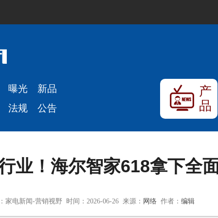
曝光
新品
产
品
法规
公告
行业！海尔智家618拿下全
：家电新闻-营销视野 时间：2026-06-26 来源：
网络
作者：
编辑