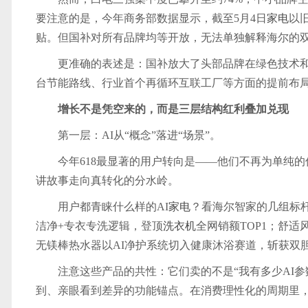
要注意的是，今年商务部数据显示，截至5月4日
家电
以旧
贴。但国补对所有品牌均等开放，无法单独解释海尔的
更准确的表述是：国补放大了头部品牌在绿色技术和产
台节能路线、行业首个再循环互联工厂等方面的提前布
增长不是凭空来的，而是三层结构红利叠加兑现
第一层：AI从“概念”落进“场景”。
今年618最显著的用户转向是——他们不再为单纯的
讲故事走向真转化的分水岭。
用户都青睐什么样的AI
家电
？看海尔智家的几组标杆
洁净+专衣专洗逻辑，登顶
洗衣机
全网销额TOP1；舒适
无镁棒热水器以AI净护系统切入健康沐浴赛道，斩获双胆
注意这些产品的共性：它们卖的不是“我有多少AI
到、亲眼看到差异的功能锚点。在消费理性化的周期里，