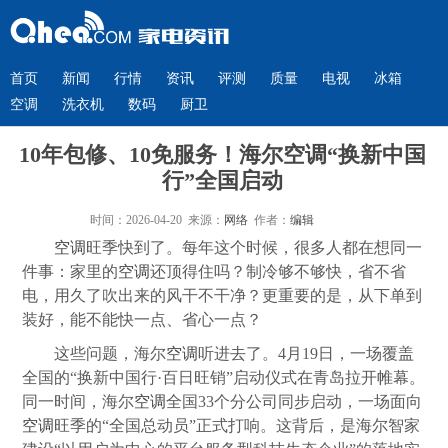
首页
新闻
行情
资讯
评测
质量
电视
冰箱
空调
洗衣机
数码
厨卫
10年包修、10免服务！海尔空调“换新中国
行”全国启动
时间：2026-04-20 来源：
网络
作者：
编辑
空调
旺季快到了。每年这个时候，很多人都在想同一
件事：家里的
空调
还顶得住吗？制冷够不够快，省不省
电，用久了吹出来的风干不干净？更重要的是，从下单到
装好，能不能快一点、省心一点？
这些问题，海尔
空调
听进去了。4月19日，一场覆盖
全国的“换新中国行·百日旺销”启动仪式在青岛拉开帷幕。
同一时间，海尔
空调
全国33个分公司同步启动，一场面向
空调
旺季的“全国总动员”正式打响。这背后，是海尔智家