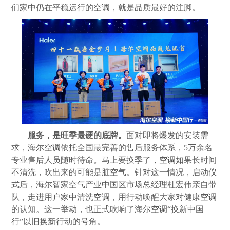
们家中仍在平稳运行的
空调
，就是品质最好的注脚。
服务，是旺季最硬的底牌。
面对即将爆发的安装需
求，海尔
空调
依托全国最完善的售后服务体系，5万余名
专业售后人员随时待命。马上要换季了，
空调
如果长时间
不清洗，吹出来的可能是脏空气。针对这一情况，启动仪
式后，海尔智家空气产业中国区市场总经理杜宏伟亲自带
队，走进用户家中清洗
空调
，用行动唤醒大家对健康
空调
的认知。这一举动，也正式吹响了海尔
空调
“换新中国
行”以旧换新行动的号角。