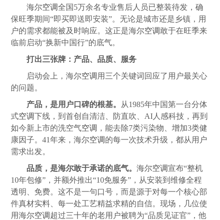
海尔
空调
全国5万余名专业售后人员已整装待发，确
保旺季期间“即买即送即安装”。无论是城市还是乡镇，用
户的需求都能被及时响应。这正是海尔
空调
敢于在旺季来
临前启动“换新中国行”的底气。
打出三张牌：产品、品质、服务
启动会上，海尔
空调
用三个关键词回应了用户最关心
的问题。
产品，是用户口碑的根基。
从1985年中国第一台分体
式
空调
下线，到首创自清洁、防直吹、AI人感科技，再到
如今新上市的洗空气
空调
，能去除7类污染物、增加3类健
康因子。41年来，海尔
空调
的每一次技术升级，都从用户
需求出发。
品质，是海尔敢于承诺的底气。
海尔
空调
宣布“整机
10年包修”，并额外推出“10免服务”，从安装到维修全程
透明、免费。这不是一句口号，而是源于对每一个核心部
件真材实料、每一处工艺精益求精的自信。现场，几位使
用海尔
空调
超过三十年的老用户被聘为“品质见证官”，他