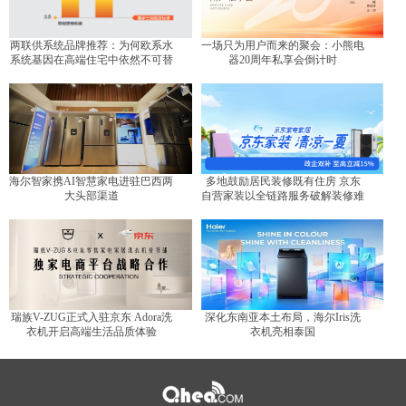
两联供系统品牌推荐：为何欧系水
一场只为用户而来的聚会：小熊电
系统基因在高端住宅中依然不可替
器20周年私享会倒计时
代？
海尔智家携AI智慧家电进驻巴西两
多地鼓励居民装修既有住房 京东
大头部渠道
自营家装以全链路服务破解装修难
题
瑞族V-ZUG正式入驻京东 Adora洗
深化东南亚本土布局，海尔Iris洗
衣机开启高端生活品质体验
衣机亮相泰国