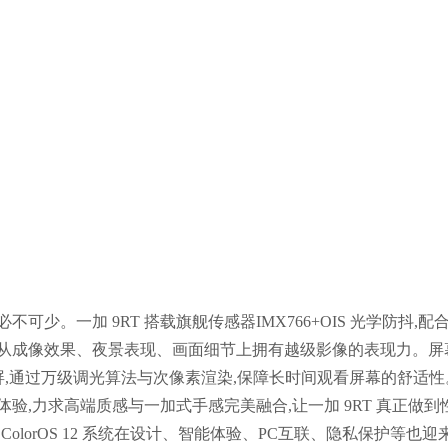
可少。一加 9RT 搭载旗舰传感器IMX766+OIS 光学防抖,配
T 从成像效果、夜景表现、画面细节上拥有越级影像的表现力。屏
 OLED 直屏,通过万级调光算法与次像素渲染,保障长时间观看屏幕的舒适
体验,力求高端质感与一加式手感完美融合,让一加 9RT 真正做到
olorOS 12 系统在设计、智能体验、PC互联、隐私保护等也迎