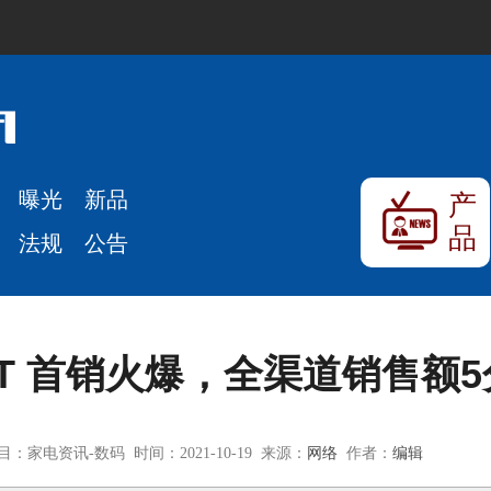
曝光
新品
产
品
法规
公告
RT 首销火爆，全渠道销售额
目：家电资讯-数码 时间：2021-10-19 来源：
网络
作者：
编辑