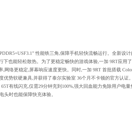
LPDDR5+USF3.1” 性能铁三角,保障手机轻快流畅运行。全新设计
行下也能轻松散热。为了更稳定畅快的游戏体验,一加 9RT应用
样率,网络更稳定,屏幕响应速度更快。同时,一加 9RT 首批搭载 Color
T 的速度优势软硬兼具,并获得了泰尔实验室 36个月不卡顿的官方认证
arge 65T有线闪充,仅需29分钟充到100%,强大回血能力免除用户电量
其它充电头时也能保障快充体验。