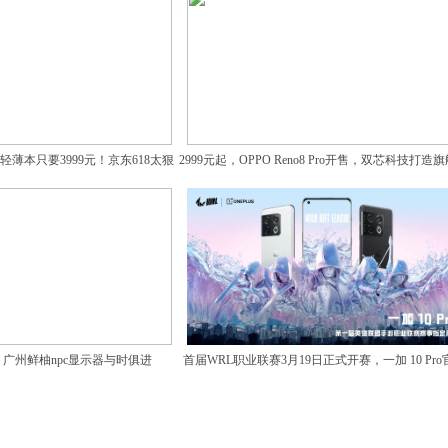
 轻薄本只要3999元！京东618太狠
2999元起，OPPO Reno8 Pro开售，双芯科技打造
了
像体验
广州鲜柚npc显示器与时俱进
首届WRL职业联赛3月19日正式开赛，一加 10 Pro
赛事用机重磅登场