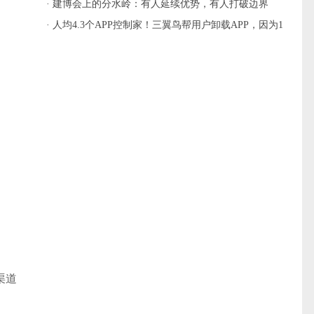
主流
· 建博会上的分水岭：有人延续优势，有人打破边界
· 人均4.3个APP控制家！三翼鸟帮用户卸载APP，因为1
个就够
渠道