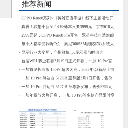
推荐新闻
· OPPO Reno8系列×《英雄联盟手游》线下主题活动开
启，零距离感受电竞乐趣
· 真香！联想小新Air14 轻薄本只要3999元！京东618太
狠了
· 2999元起，OPPO Reno8 Pro开售，双芯科技打造旗舰
影像体验
· 每个人都享受聆听C位！索尼360SSM旗舰家影系统大
动作
· 显示行业大变局，广州鲜柚npc显示器与时俱进
· 首届WRL职业联赛3月19日正式开赛，一加 10 Pro官
方赛事用机重磅登场
· 一加首发长寿版 150W 超级闪充，2022年Q2新品上市
搭载
· 一加 10 Pro 胖达白 512GB 至尊版3月1日开售，售价
5799元
· 一加 10 Pro 胖达白 512GB 至尊版发布，售价5799元
· 一加年货节火热开启， 一加 10 Pro等多款产品限时享
新春好礼