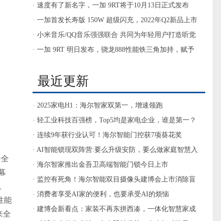
新春好礼
· 速度有了新名字，一加 9RT将于10月13日正式发布
· 一加首发长寿版 150W 超级闪充，2022年Q2新品上市
搭载
· 小米音乐/QQ音乐强强联合 共同为年轻用户打造听觉
盛宴
· 一加 9RT 明日发布，骁龙888性能铁三角加持，赋予
速度新名字
最近更新
· 2025家电H1：海尔智家双第一，增速领跑
· 轻工业科技百强榜，Top5均是家电企业，谁是第一？
· 连续9年获行业认可！海尔智能门控获7项葵花奖
· AI智能锁现双阵营:要么升级安防，要么做家庭智慧入
合全
口
· 海尔智家推出金吾卫高端智能门锁今日上市
幕
· 监控有死角！海尔智能双目摄像头建博会上市消除盲
性。
区
· 消费者享受AI家的便利，也要承受AI的烦恼
性能
· 建博会新看点：家装不再东拼西凑，一体化智慧家成
来全