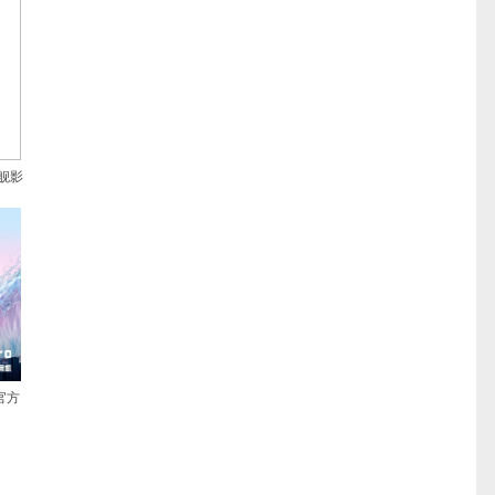
旗舰影
官方