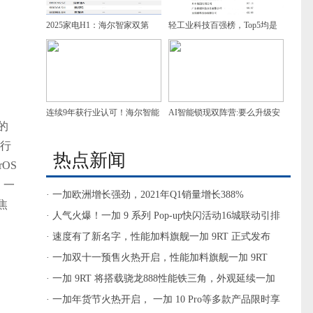
2025家电H1：海尔智家双第
轻工业科技百强榜，Top5均是
一，增速领跑
家电企业，谁是第一？
连续9年获行业认可！海尔智能
AI智能锁现双阵营:要么升级安
的
门控获7项葵花奖
防，要么做家庭智慧入口
了行
热点新闻
OS
。一
· 一加欧洲增长强劲，2021年Q1销量增长388%
焦
· 人气火爆！一加 9 系列 Pop-up快闪活动16城联动引排
队热潮
· 速度有了新名字，性能加料旗舰一加 9RT 正式发布
· 一加双十一预售火热开启，性能加料旗舰一加 9RT
3199元起
· 一加 9RT 将搭载骁龙888性能铁三角，外观延续一加
质感设计
· 一加年货节火热开启， 一加 10 Pro等多款产品限时享