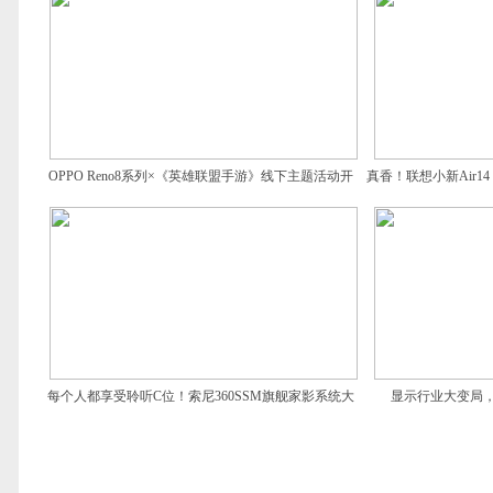
OPPO Reno8系列×《英雄联盟手游》线下主题活动开
真香！联想小新Air14
启，零距离感受电竞乐趣
每个人都享受聆听C位！索尼360SSM旗舰家影系统大
显示行业大变局，
动作