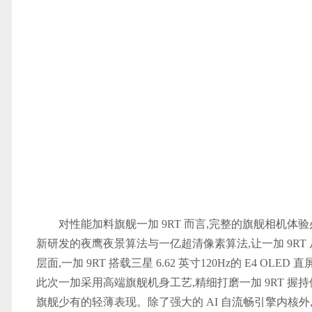
对性能加料旗舰一加 9RT 而言,完整的旗舰相机体验必不
新研发的夜鹰夜景算法与一亿超清像素算法,让一加 9R
层面,一加 9RT 搭载三星 6.62 英寸120Hz的 E4
此次一加采用高端旗舰机身工艺,精细打磨一加 9RT 握持
旗舰少有的轻薄表现。除了强大的 AI 自流畅引擎内核外,C