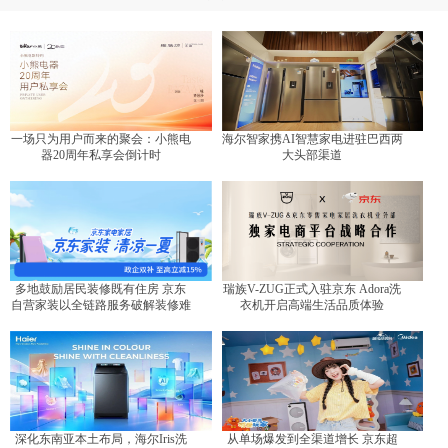
一场只为用户而来的聚会：小熊电
海尔智家携AI智慧家电进驻巴西两
器20周年私享会倒计时
大头部渠道
多地鼓励居民装修既有住房 京东
瑞族V-ZUG正式入驻京东 Adora洗
自营家装以全链路服务破解装修难
衣机开启高端生活品质体验
题
深化东南亚本土布局，海尔Iris洗
从单场爆发到全渠道增长 京东超