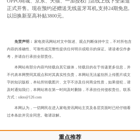
OPPO商城、京东、天猫、一加授权门店线上线下全渠道
正式开售。现在预约还赠送无线蓝牙耳机,支持24期免息,
以旧换新至高补贴3800元。
免责声明：
家电资讯网站对文中陈述、观点判断保持中立，不对所包含
内容的准确性、可靠性或完整性提供任何明示或暗示的保证。请读者仅作参
考，并请自行承担全部责任。
本网站有部分内容均转载自其它媒体，转载目的在于传递更多信息，并
不代表本网赞同其观点和对其真实性负责，本网站无法鉴别所上传图片或文
字的知识版权，本站所转载图片、文字不涉及任何商业性质，如果侵犯，请
及时通知我们，本网站将在第一时间及时删除，不承担任何侵权责任。联系
方式：sikto@126.com
本网认为，一切网民在进入家电资讯网站主页及各层页面时已经仔细看
过本条款并完全同意。敬请谅解。
重点推荐